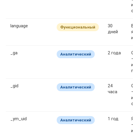
language
30
Функциональный
дней
_ga
2 года
Аналитический
_gid
24
Аналитический
часа
_ym_uid
1 год
Аналитический