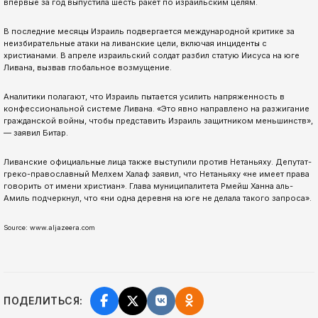
впервые за год выпустила шесть ракет по израильским целям.
В последние месяцы Израиль подвергается международной критике за
неизбирательные атаки на ливанские цели, включая инциденты с
христианами. В апреле израильский солдат разбил статую Иисуса на юге
Ливана, вызвав глобальное возмущение.
Аналитики полагают, что Израиль пытается усилить напряженность в
конфессиональной системе Ливана. «Это явно направлено на разжигание
гражданской войны, чтобы представить Израиль защитником меньшинств»,
— заявил Битар.
Ливанские официальные лица также выступили против Нетаньяху. Депутат-
греко-православный Мелхем Халаф заявил, что Нетаньяху «не имеет права
говорить от имени христиан». Глава муниципалитета Рмейш Ханна аль-
Амиль подчеркнул, что «ни одна деревня на юге не делала такого запроса».
Source: www.aljazeera.com
ПОДЕЛИТЬСЯ: