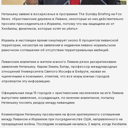
Нетаньяху заявил в воскресенье в программе The Sunday Briefing на Fox
News: «Христианские деревни в Ливане, некоторые из них действительно
просили присоединиться к Израилю, потому что мы защищаем их от
Хизбаллы, фанатиков, которые хотят их убить».
Израиль в настоящее время оккупирует около 6 процентов ливанской
территории, несмотря на заявления в недавнем ливано-израильском
рамочном соглашении об отсутствии территориальных амбиций.
Ливанские аналитики и жители южного Ливана резко раскритиковали
заявления Нетаньяху. Карим Эмиль Битар, профессор международных
отношений Университета Святого Иосифа в Бейруте, назвал их
«циничными и ложными», отметив, что все мэры южных городов
опровергли эту информацию.
Официальные лица 15 городов с христианским населением на юге Ливана
выпустили заявление, осуждающее, по мнению аналитиков, попытку
Нетаньяху посеять раздор между ливанцами.
Комментарии Нетаньяху прозвучали на фоне критикуемого соглашения
между Ливаном и Израилем при посредничестве США, направленного на
прекращение войны. Последняя эскалация началась 2 марта, когда Хизбалла