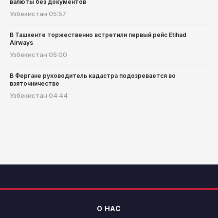
валюты без документов
Узбекистан
05:57
В Ташкенте торжественно встретили первый рейс Etihad
Airways
Узбекистан
05:00
В Фергане руководитель кадастра подозревается во
взяточничестве
Узбекистан
04:44
О НАС