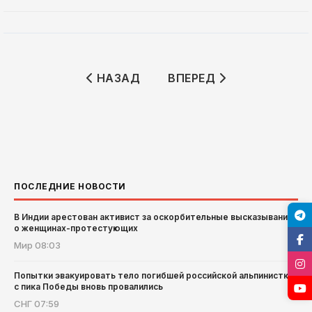
ПРЕДЫДУЩИЙ: ДЕФИЦИТ ТОРГОВОГО
СЛЕДУЮЩИЙ: ЧЕМПИОН
НАЗАД
ВПЕРЕД
ПОСЛЕДНИЕ НОВОСТИ
В Индии арестован активист за оскорбительные высказывания
о женщинах-протестующих
Мир
08:03
Попытки эвакуировать тело погибшей российской альпинистки
с пика Победы вновь провалились
СНГ
07:59