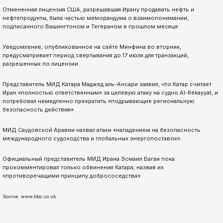
Отмененная лицензия США, разрешавшая Ирану продавать нефть и
нефтепродукты, была частью меморандума о взаимопонимании,
подписанного Вашингтоном и Тегераном в прошлом месяце.
Уведомление, опубликованное на сайте Минфина во вторник,
предусматривает период свертывания до 17 июля для транзакций,
разрешенных по лицензии.
Представитель МИД Катара Маджед аль-Ансари заявил, что Катар считает
Иран «полностью ответственным» за целевую атаку на судно Al-Rekayyat, и
потребовал немедленно прекратить «подрывающие региональную
безопасность действия».
МИД Саудовской Аравии назвал атаки «нападением на безопасность
международного судоходства и глобальных энергопоставок».
Официальный представитель МИД Ирана Эсмаил Багаи пока
прокомментировал только обвинения Катара, назвав их
«противоречащими принципу добрососедства».
Source: www.bbc.co.uk