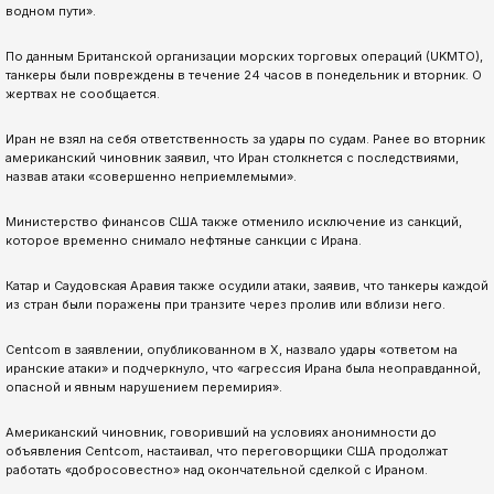
водном пути».
По данным Британской организации морских торговых операций (UKMTO),
танкеры были повреждены в течение 24 часов в понедельник и вторник. О
жертвах не сообщается.
Иран не взял на себя ответственность за удары по судам. Ранее во вторник
американский чиновник заявил, что Иран столкнется с последствиями,
назвав атаки «совершенно неприемлемыми».
Министерство финансов США также отменило исключение из санкций,
которое временно снимало нефтяные санкции с Ирана.
Катар и Саудовская Аравия также осудили атаки, заявив, что танкеры каждой
из стран были поражены при транзите через пролив или вблизи него.
Centcom в заявлении, опубликованном в X, назвало удары «ответом на
иранские атаки» и подчеркнуло, что «агрессия Ирана была неоправданной,
опасной и явным нарушением перемирия».
Американский чиновник, говоривший на условиях анонимности до
объявления Centcom, настаивал, что переговорщики США продолжат
работать «добросовестно» над окончательной сделкой с Ираном.