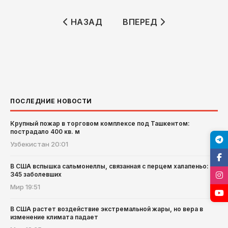
ПРЕДЫДУЩИЙ: В БЕРЛИНЕ ОЖИДАЕТ
СЛЕДУЮЩИЙ: ЕВРОПАР
НАЗАД
ВПЕРЕД
ПОСЛЕДНИЕ НОВОСТИ
Крупный пожар в торговом комплексе под Ташкентом:
пострадало 400 кв. м
Узбекистан
20:01
В США вспышка сальмонеллы, связанная с перцем халапеньо:
345 заболевших
Мир
19:51
В США растет воздействие экстремальной жары, но вера в
изменение климата падает