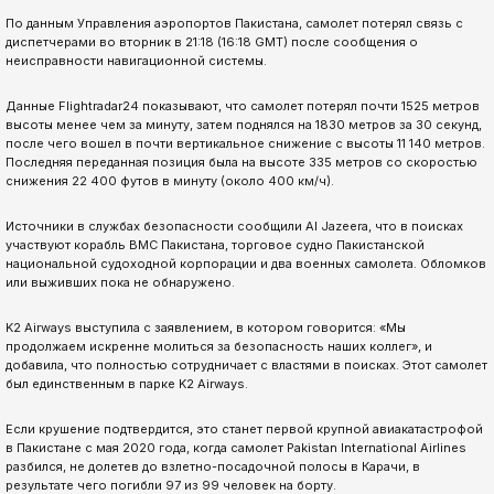
По данным Управления аэропортов Пакистана, самолет потерял связь с
диспетчерами во вторник в 21:18 (16:18 GMT) после сообщения о
неисправности навигационной системы.
Данные Flightradar24 показывают, что самолет потерял почти 1525 метров
высоты менее чем за минуту, затем поднялся на 1830 метров за 30 секунд,
после чего вошел в почти вертикальное снижение с высоты 11 140 метров.
Последняя переданная позиция была на высоте 335 метров со скоростью
снижения 22 400 футов в минуту (около 400 км/ч).
Источники в службах безопасности сообщили Al Jazeera, что в поисках
участвуют корабль ВМС Пакистана, торговое судно Пакистанской
национальной судоходной корпорации и два военных самолета. Обломков
или выживших пока не обнаружено.
K2 Airways выступила с заявлением, в котором говорится: «Мы
продолжаем искренне молиться за безопасность наших коллег», и
добавила, что полностью сотрудничает с властями в поисках. Этот самолет
был единственным в парке K2 Airways.
Если крушение подтвердится, это станет первой крупной авиакатастрофой
в Пакистане с мая 2020 года, когда самолет Pakistan International Airlines
разбился, не долетев до взлетно-посадочной полосы в Карачи, в
результате чего погибли 97 из 99 человек на борту.