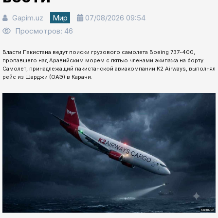
Gapim.uz
Мир
07/08/2026 09:54
Просмотров: 46
Власти Пакистана ведут поиски грузового самолета Boeing 737-400,
пропавшего над Аравийским морем с пятью членами экипажа на борту.
Самолет, принадлежащий пакистанской авиакомпании K2 Airways, выполнял
рейс из Шарджи (ОАЭ) в Карачи.