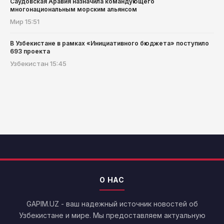
Саудовская Аравия назначила командующего
многонациональным морским альянсом
Мир
15:51
В Узбекистане в рамках «Инициативного бюджета» поступило
693 проекта
Узбекистан
15:45
О НАС
GAPIM.UZ - ваш надежный источник новостей об
Узбекистане и мире. Мы предоставляем актуальную