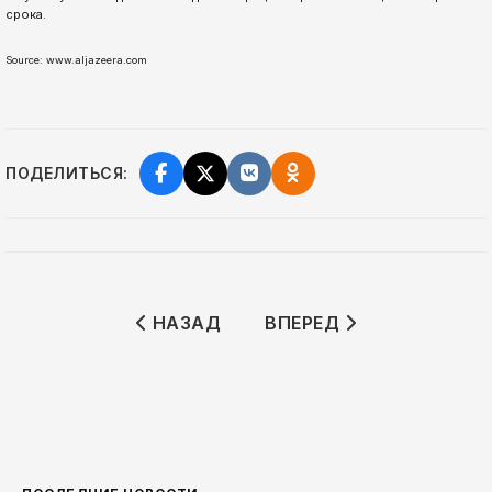
срока.
Source: www.aljazeera.com
ПОДЕЛИТЬСЯ:
ПРЕДЫДУЩИЙ: ТРЕНЕР СБОРНОЙ ФР
СЛЕДУЮЩИЙ: СЕМЬЯ У
НАЗАД
ВПЕРЕД