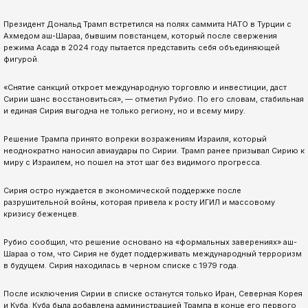
Президент Дональд Трамп встретился на полях саммита НАТО в Турции с
Ахмедом аш-Шараа, бывшим повстанцем, который после свержения
режима Асада в 2024 году пытается представить себя объединяющей
фигурой.
«Снятие санкций откроет международную торговлю и инвестиции, даст
Сирии шанс восстановиться», — отметил Рубио. По его словам, стабильная
и единая Сирия выгодна не только региону, но и всему миру.
Решение Трампа принято вопреки возражениям Израиля, который
неоднократно наносил авиаудары по Сирии. Трамп ранее призывал Сирию к
миру с Израилем, но пошел на этот шаг без видимого прогресса.
Сирия остро нуждается в экономической поддержке после
разрушительной войны, которая привела к росту ИГИЛ и массовому
кризису беженцев.
Рубио сообщил, что решение основано на «формальных заверениях» аш-
Шараа о том, что Сирия не будет поддерживать международный терроризм
в будущем. Сирия находилась в черном списке с 1979 года.
После исключения Сирии в списке останутся только Иран, Северная Корея
и Куба. Куба была добавлена администрацией Трампа в конце его первого