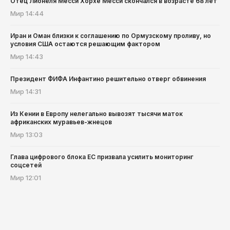
Отец Лионеля Месси Хорхе Месси скончался в возрасте 68 лет
Мир
14:44
Иран и Оман близки к соглашению по Ормузскому проливу, но
условия США остаются решающим фактором
Мир
14:43
Президент ФИФА Инфантино решительно отверг обвинения
Мир
14:31
Из Кении в Европу нелегально вывозят тысячи маток
африканских муравьев-жнецов
Мир
13:03
Глава цифрового блока ЕС призвала усилить мониторинг
соцсетей
Мир
12:01