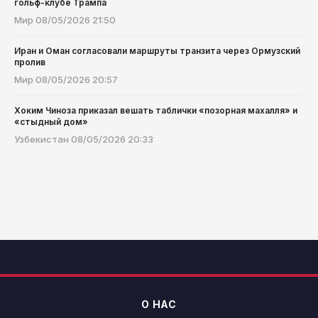
гольф-клубе Трампа
Мир
08/05/2026 21:50
Иран и Оман согласовали маршруты транзита через Ормузский
пролив
Мир
08/05/2026 20:57
Хоким Чиноза приказал вешать таблички «позорная махалля» и
«стыдный дом»
Узбекистан
08/05/2026 20:33
О НАС