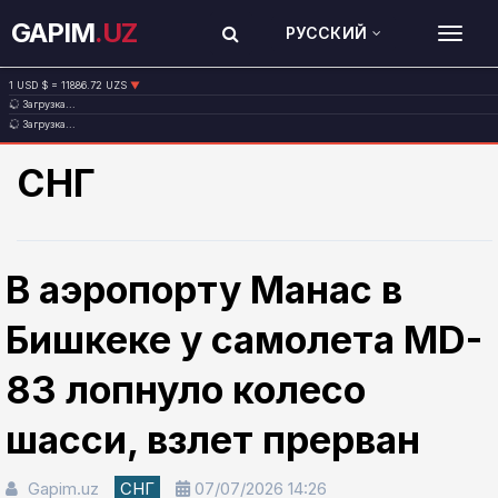
GAPIM
.UZ
РУССКИЙ
TOG
1 USD $ = 11886.72 UZS
▼
Загрузка...
1 EUR € = 13717.27 UZS
▼
Загрузка...
1 RUB ₽ = 146.37 UZS
▼
1 CNY ¥ = 1761.23 UZS
▼
СНГ
В аэропорту Манас в
Бишкеке у самолета MD-
83 лопнуло колесо
шасси, взлет прерван
Gapim.uz
СНГ
07/07/2026 14:26