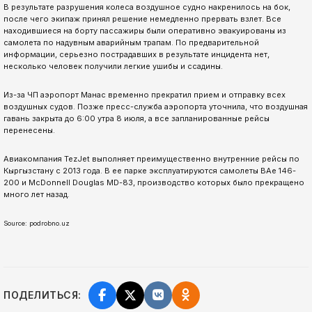
В результате разрушения колеса воздушное судно накренилось на бок,
после чего экипаж принял решение немедленно прервать взлет. Все
находившиеся на борту пассажиры были оперативно эвакуированы из
самолета по надувным аварийным трапам. По предварительной
информации, серьезно пострадавших в результате инцидента нет,
несколько человек получили легкие ушибы и ссадины.
Из-за ЧП аэропорт Манас временно прекратил прием и отправку всех
воздушных судов. Позже пресс-служба аэропорта уточнила, что воздушная
гавань закрыта до 6:00 утра 8 июля, а все запланированные рейсы
перенесены.
Авиакомпания TezJet выполняет преимущественно внутренние рейсы по
Кыргызстану с 2013 года. В ее парке эксплуатируются самолеты BAe 146-
200 и McDonnell Douglas MD-83, производство которых было прекращено
много лет назад.
Source: podrobno.uz
ПОДЕЛИТЬСЯ: