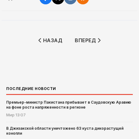
ПРЕДЫДУЩИЙ: В ШТАБ-КВАРТИРЕ О
СЛЕДУЮЩИЙ: ANORBAN
НАЗАД
ВПЕРЕД
ПОСЛЕДНИЕ НОВОСТИ
Премьер-министр Пакистана прибывает в Саудовскую Аравию
на фоне роста напряженности в регионе
Мир
13:07
В Джизакской области уничтожено 63 куста дикорастущей
конопли