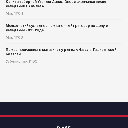
Капитан сборной Уганды Дэвид Овори скончался после
нападения в Кампале
Мир
11:04
Мюнхенский суд вынес пожизненный приговор по делу о
нападении 2025 года
Мир
11:03
Пожар произошел в магазинах у рынка «Изза» в Ташкентской
области
Узбекистан
11:00
О НАС