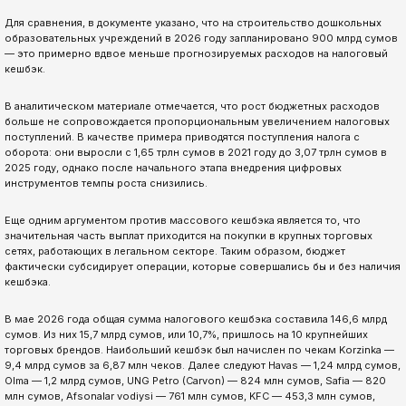
Для сравнения, в документе указано, что на строительство дошкольных
образовательных учреждений в 2026 году запланировано 900 млрд сумов
— это примерно вдвое меньше прогнозируемых расходов на налоговый
кешбэк.
В аналитическом материале отмечается, что рост бюджетных расходов
больше не сопровождается пропорциональным увеличением налоговых
поступлений. В качестве примера приводятся поступления налога с
оборота: они выросли с 1,65 трлн сумов в 2021 году до 3,07 трлн сумов в
2025 году, однако после начального этапа внедрения цифровых
инструментов темпы роста снизились.
Еще одним аргументом против массового кешбэка является то, что
значительная часть выплат приходится на покупки в крупных торговых
сетях, работающих в легальном секторе. Таким образом, бюджет
фактически субсидирует операции, которые совершались бы и без наличия
кешбэка.
В мае 2026 года общая сумма налогового кешбэка составила 146,6 млрд
сумов. Из них 15,7 млрд сумов, или 10,7%, пришлось на 10 крупнейших
торговых брендов. Наибольший кешбэк был начислен по чекам Korzinka —
9,4 млрд сумов за 6,87 млн чеков. Далее следуют Havas — 1,24 млрд сумов,
Olma — 1,2 млрд сумов, UNG Petro (Carvon) — 824 млн сумов, Safia — 820
млн сумов, Afsonalar vodiysi — 761 млн сумов, KFC — 453,3 млн сумов,