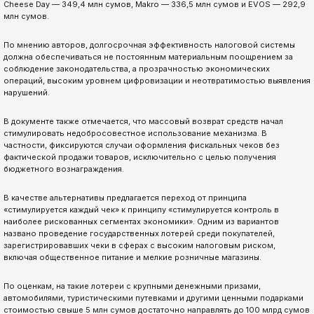
Cheese Day — 349,4 млн сумов, Makro — 336,5 млн сумов и EVOS — 292,9
млн сумов.
По мнению авторов, долгосрочная эффективность налоговой системы
должна обеспечиваться не постоянным материальным поощрением за
соблюдение законодательства, а прозрачностью экономических
операций, высоким уровнем цифровизации и неотвратимостью выявления
нарушений.
В документе также отмечается, что массовый возврат средств начал
стимулировать недобросовестное использование механизма. В
частности, фиксируются случаи оформления фискальных чеков без
фактической продажи товаров, исключительно с целью получения
бюджетного вознаграждения.
В качестве альтернативы предлагается переход от принципа
«стимулируется каждый чек» к принципу «стимулируется контроль в
наиболее рискованных сегментах экономики». Одним из вариантов
названо проведение государственных лотерей среди покупателей,
зарегистрировавших чеки в сферах с высоким налоговым риском,
включая общественное питание и мелкие розничные магазины.
По оценкам, на такие лотереи с крупными денежными призами,
автомобилями, туристическими путевками и другими ценными подарками
стоимостью свыше 5 млн сумов достаточно направлять до 100 млрд сумов