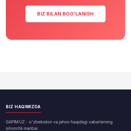
BIZ BILAN BOG'LANISH
BIZ HAQIMIZDA
GAPIM.UZ - o'zbekiston va jahon haqidagi xabarlarning
ishonchli manbai.