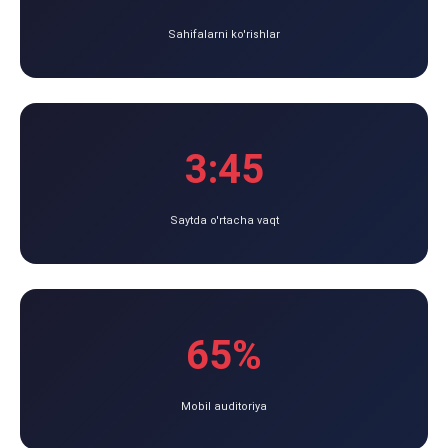
Sahifalarni ko'rishlar
3:45
Saytda o'rtacha vaqt
65%
Mobil auditoriya