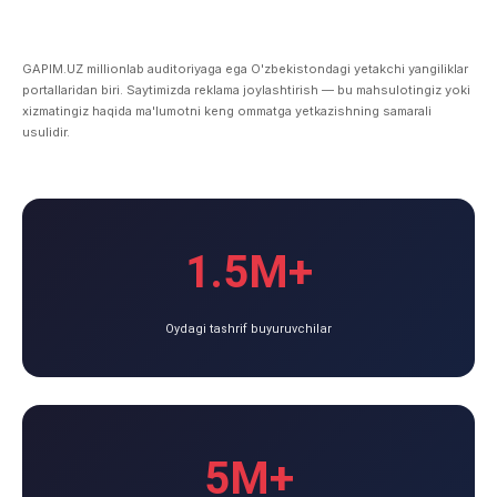
GAPIM.UZ millionlab auditoriyaga ega O'zbekistondagi yetakchi yangiliklar
portallaridan biri. Saytimizda reklama joylashtirish — bu mahsulotingiz yoki
xizmatingiz haqida ma'lumotni keng ommatga yetkazishning samarali
usulidir.
1.5M+
Oydagi tashrif buyuruvchilar
5M+