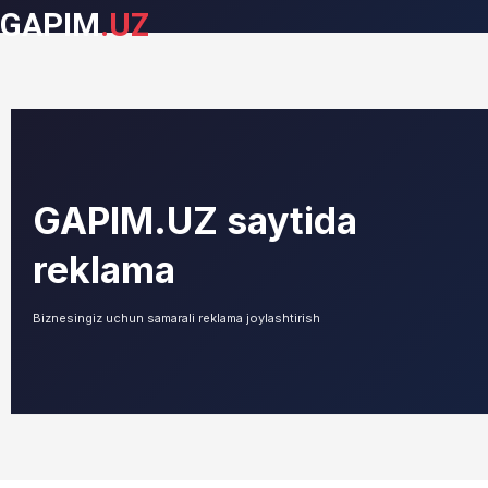
GAPIM
.UZ
GAPIM.UZ saytida
reklama
Biznesingiz uchun samarali reklama joylashtirish