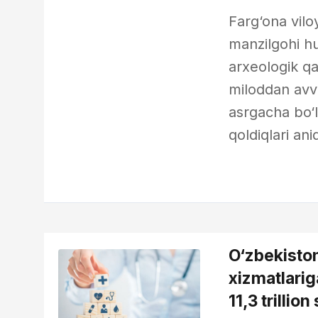
Farg‘onа vilo
manzilgohi hu
arxeologik qa
miloddan avva
asrgacha bo‘
qoldiqlari ani
O‘zbekiston
xizmatlarig
11,3 trillio