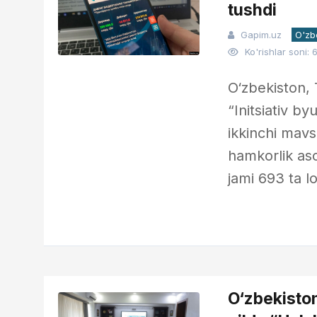
tushdi
Gapim.uz
O'zb
Ko'rishlar soni: 
O‘zbekiston,
“Initsiativ by
ikkinchi mavs
hamkorlik aso
jami 693 ta lo
O‘zbekisto