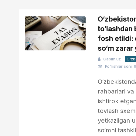
O‘zbekiston
to‘lashdan 
fosh etildi:
so‘m zarar 
Gapim.uz
O'zb
Ko'rishlar soni: 
O‘zbekistond
rahbarlari va 
ishtirok etgan
tovlash sxema
yetkazilgan u
so‘mni tashkil