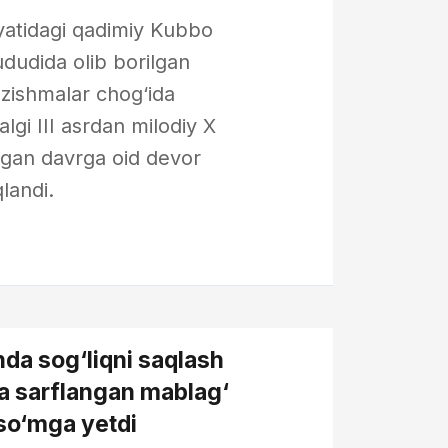
yatidagi qadimiy Kubbо
dudida olib borilgan
zishmalar chog‘ida
lgi III asrdan milodiy X
lgan davrga oid devor
qlandi.
da sog‘liqni saqlash
a sarflangan mablag‘
n so‘mga yetdi