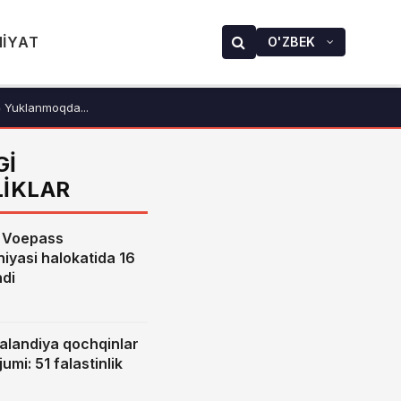
IYAT
O'ZBEK
Yuklanmoqda...
GI
LIKLAR
a Voepass
iyasi halokatida 16
ndi
Qalandiya qochqinlar
umi: 51 falastinlik