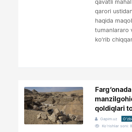
qavatli mahal
qarori ustida
haqida maqola
tumanlararo 
ko‘rib chiqqa
Farg‘onada
manzilgohi
qoldiqlari t
Gapim.uz
O'zb
Ko'rishlar soni: 