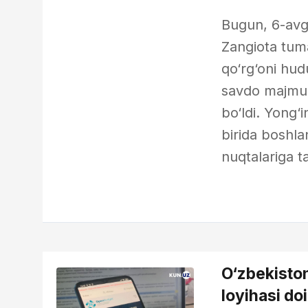
Bugun, 6-avgu
Zangiota tum
qo‘rg‘oni hud
savdo majmuas
bo‘ldi. Yong‘
birida boshla
nuqtalariga t
O‘zbekiston
loyihasi doi