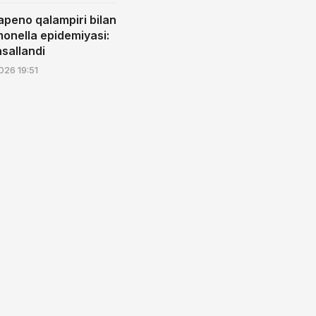
apeno qalampiri bilan
monella epidemiyasi:
asallandi
26 19:51