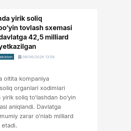
da yirik soliq
bo‘yin tovlash sxemasi
 davlatga 42,5 milliard
yetkazilgan
ekiston
08/06/2026 13:56
9
a oltita kompaniya
soliq organlari xodimlari
 yirik soliq to‘lashdan bo‘yin
si aniqlandi. Davlatga
mumiy zarar o‘nlab milliard
 etadi.