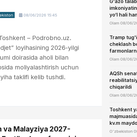
G‘azo talaba
imkoniyatin
yo‘l hali h
ekiston
08/06/2026 15:45
6
Olam
08/06/2
 Toshkent – Podrobno.uz.
Tramp tug'i
cheklash b
udjet” loyihasining 2026-yilgi
farmonlarni
umi doirasida aholi bilan
Olam
08/06/2
sida moliyalashtirish uchun
AQSh senat
yiha taklifi kelib tushdi.
reabilitats
chiqarildi
Olam
08/06/2
Toshkent y
majmuasida 
kv.m maydo
n va Malayziya 2027-
O'zbekiston
0