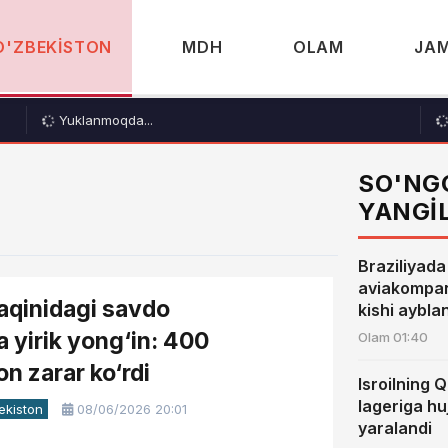
O'ZBEKISTON
MDH
OLAM
JAM
Yuklanmoqda...
SO'NG
YANGI
Braziliyad
aviakompan
aqinidagi savdo
kishi aybla
 yirik yong‘in: 400
Olam
01:40
n zarar ko‘rdi
Isroilning 
lageriga huj
ekiston
08/06/2026 20:01
yaralandi
6