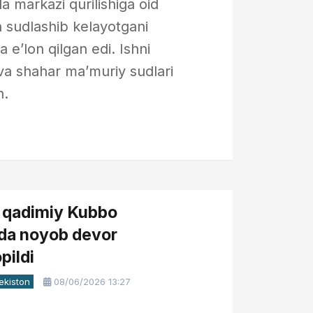
la markazi qurilishiga oid
n sudlashib kelayotgani
 e’lon qilgan edi. Ishni
va shahar ma’muriy sudlari
n.
 qadimiy Kubbо
da noyob devor
opildi
ekiston
08/06/2026 13:27
8