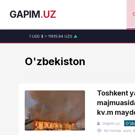
GAPIM
.UZ
1 USD $ = 11915.64 UZS
▲
1 EUR € = 13749.46 UZS
▲
1 RUB ₽ = 146.19 UZS
▼
1 CNY ¥ = 1765.52 UZS
▲
O'zbekiston
Toshkent y
majmuasida
kv.m maydo
Gapim.uz
O'zb
Ko'rishlar soni: 