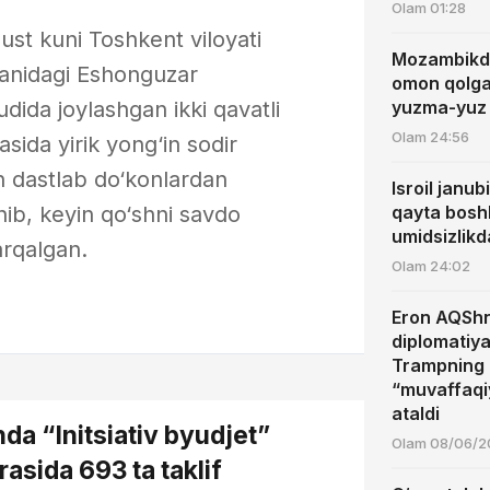
Olam
01:28
st kuni Toshkent viloyati
Mozambikda
anidagi Eshonguzar
omon qolgan
udida joylashgan ikki qavatli
yuzma-yuz
Olam
24:56
ida yirik yong‘in sodir
in dastlab do‘konlardan
Isroil janu
nib, keyin qo‘shni savdo
qayta boshl
umidsizlikd
arqalgan.
Olam
24:02
Eron AQShn
diplomatiyas
Trampning h
“muvaffaqiy
ataldi
da “Initsiativ byudjet”
Olam
08/06/2
rasida 693 ta taklif