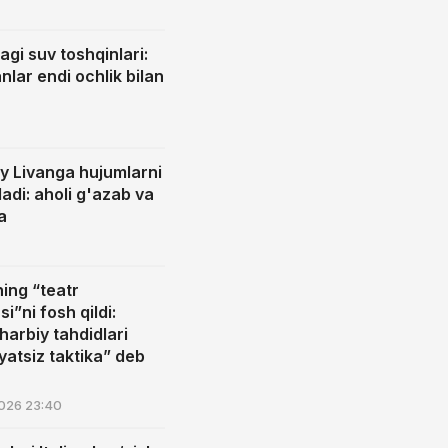
gi suv toshqinlari:
lar endi ochlik bilan
biy Livanga hujumlarni
adi: aholi g'azab va
a
ing “teatr
i”ni fosh qildi:
arbiy tahdidlari
atsiz taktika” deb
026 23:40