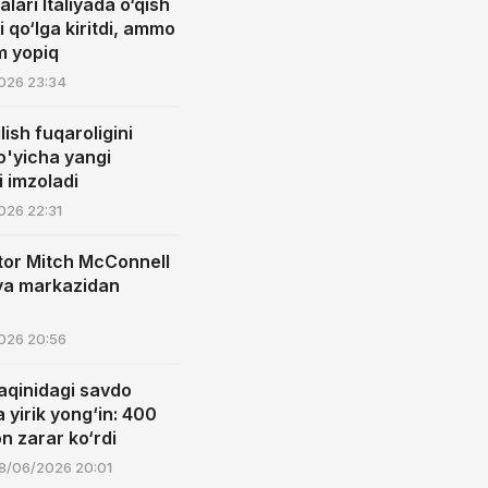
lari Italiyada o‘qish
i qo‘lga kiritdi, ammo
am yopiq
026 23:34
lish fuqaroligini
o'yicha yangi
 imzoladi
026 22:31
or Mitch McConnell
iya markazidan
026 20:56
aqinidagi savdo
yirik yong‘in: 400
n zarar ko‘rdi
8/06/2026 20:01