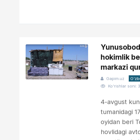
Yunusobodd
hokimlik be
markazi qur
Gapim.uz
O'zb
Ko'rishlar soni: 
4-avgust kun
tumanidagi 17
oyidan beri 
hovlidagi avt