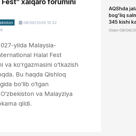
l Fest” xalqaro forumini
AQShda jal
bog'liq sal
345 kishi k
ekiston
08/06/2026 15:32
26
Olam
08/06/20
027-yilda Malaysia-
ternational Halal Fest
i va ko‘rgazmasini o‘tkazish
moqda. Bu haqda Qishloq
ligida bo‘lib o‘tgan
O‘zbekiston va Malayziya
okama qildi.