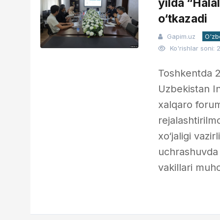
yilda “Hala
o‘tkazadi
Gapim.uz
O'zb
Ko'rishlar soni: 
Toshkentda 2
Uzbekistan In
xalqaro forum
rejalashtiril
xo‘jaligi vazir
uchrashuvda 
vakillari muh