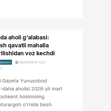
a aholi g‘alabasi:
sh qavatli mahalla
ilishidan voz kechdi
ekiston
08/06/2026 13:51
32
i Gazeta Yunusobod
-daha aholisi 2026-yil mart
Toshkent hokimining
oturargoh o‘rnida besh