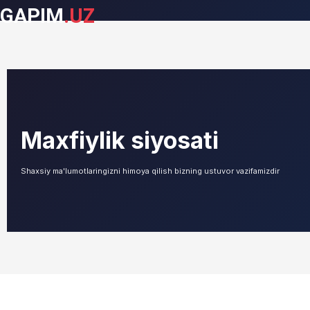
GAPIM
.UZ
Maxfiylik siyosati
Shaxsiy ma'lumotlaringizni himoya qilish bizning ustuvor vazifamizdir