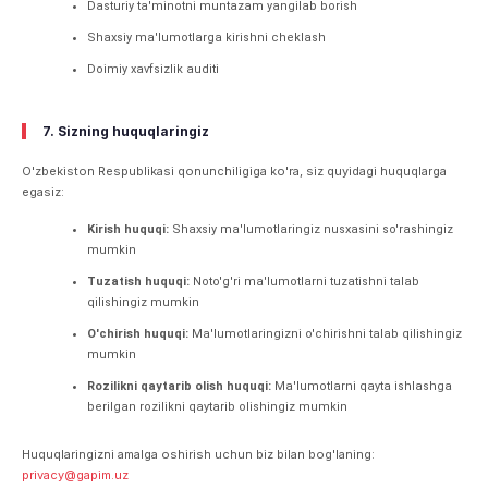
Dasturiy ta'minotni muntazam yangilab borish
Shaxsiy ma'lumotlarga kirishni cheklash
Doimiy xavfsizlik auditi
7. Sizning huquqlaringiz
O'zbekiston Respublikasi qonunchiligiga ko'ra, siz quyidagi huquqlarga
egasiz:
Kirish huquqi:
Shaxsiy ma'lumotlaringiz nusxasini so'rashingiz
mumkin
Tuzatish huquqi:
Noto'g'ri ma'lumotlarni tuzatishni talab
qilishingiz mumkin
O'chirish huquqi:
Ma'lumotlaringizni o'chirishni talab qilishingiz
mumkin
Rozilikni qaytarib olish huquqi:
Ma'lumotlarni qayta ishlashga
berilgan rozilikni qaytarib olishingiz mumkin
Huquqlaringizni amalga oshirish uchun biz bilan bog'laning:
privacy@gapim.uz