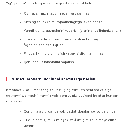
Yig'ilgan ma'lumotlar quyidagi maqsadlarda ishlatiladi:
Xizmatlarimizni taqdim etish va yaxshilash
Sizning so'rov va murojaatlaringizga javob berish
Yangiliklar tarqatmalarini yuborish (sizning roziligingiz bilan)
Foydalanuvchi tajribasini yaxshilash uchun saytdan
foydalanishni tahlil qilish
Firibgarlikning oldini olish va xavfsizlikni ta'minlash
Qonunchilik talablarini bajarish
4. Ma'lumotlarni uchinchi shaxslarga berish
Biz shaxsiy ma'lumotlaringizni roziligingizsiz uchinchi shaxslarga
sotmaymiz, almashtirmaymiz yoki bermaymiz, quyidagi holatlar bundan
mustasno:
Qonun talab qilganda yoki davlat idoralari so'roviga binoan
Huquqlarimiz, mulkimiz yoki xavfsizligimizni himoya qilish
uchun