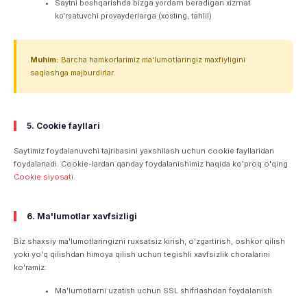
Saytni boshqarishda bizga yordam beradigan xizmat
ko'rsatuvchi provayderlarga (xosting, tahlil)
Muhim:
Barcha hamkorlarimiz ma'lumotlaringiz maxfiyligini
saqlashga majburdirlar.
5. Cookie fayllari
Saytimiz foydalanuvchi tajribasini yaxshilash uchun cookie fayllaridan
foydalanadi. Cookie-lardan qanday foydalanishimiz haqida ko'proq o'qing
Cookie siyosati
.
6. Ma'lumotlar xavfsizligi
Biz shaxsiy ma'lumotlaringizni ruxsatsiz kirish, o'zgartirish, oshkor qilish
yoki yo'q qilishdan himoya qilish uchun tegishli xavfsizlik choralarini
ko'ramiz:
Ma'lumotlarni uzatish uchun SSL shifrlashdan foydalanish