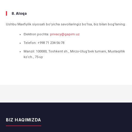
8. Aloqa
Ushbu Maxfiylik siyosati bo'yicha savollaringiz bo'lsa, biz bilan bog'laning:
Elektron pochta:
privacy@gapim.uz
Telefon: +998 71 234-56-78
Manzil: 100000, Toshkent sh., Mirzo-Ulug‘bek tumani, Mustaqillik
ko‘ch., 75-uy
BIZ HAQIMIZDA