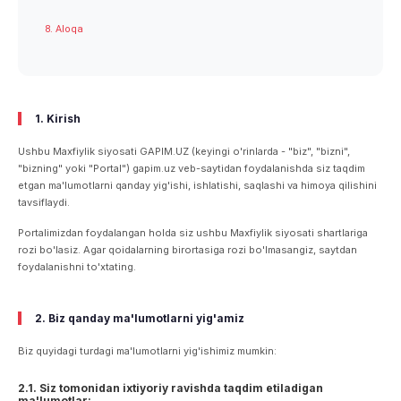
8. Aloqa
1. Kirish
Ushbu Maxfiylik siyosati GAPIM.UZ (keyingi o'rinlarda - "biz", "bizni",
"bizning" yoki "Portal") gapim.uz veb-saytidan foydalanishda siz taqdim
etgan ma'lumotlarni qanday yig'ishi, ishlatishi, saqlashi va himoya qilishini
tavsiflaydi.
Portalimizdan foydalangan holda siz ushbu Maxfiylik siyosati shartlariga
rozi bo'lasiz. Agar qoidalarning birortasiga rozi bo'lmasangiz, saytdan
foydalanishni to'xtating.
2. Biz qanday ma'lumotlarni yig'amiz
Biz quyidagi turdagi ma'lumotlarni yig'ishimiz mumkin:
2.1. Siz tomonidan ixtiyoriy ravishda taqdim etiladigan
ma'lumotlar: