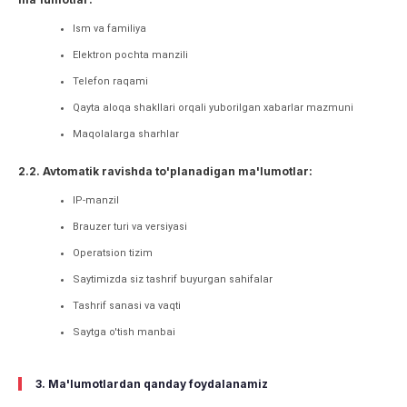
Ism va familiya
Elektron pochta manzili
Telefon raqami
Qayta aloqa shakllari orqali yuborilgan xabarlar mazmuni
Maqolalarga sharhlar
2.2. Avtomatik ravishda to'planadigan ma'lumotlar:
IP-manzil
Brauzer turi va versiyasi
Operatsion tizim
Saytimizda siz tashrif buyurgan sahifalar
Tashrif sanasi va vaqti
Saytga o'tish manbai
3. Ma'lumotlardan qanday foydalanamiz