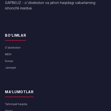
GAPIM.UZ - o'zbekiston va jahon haqidagi xabarlarning
ishonchli manbai.
BO‘LIMLAR
O‘zbekiston
MDH
Dunyo
Jamiyat
MA’LUMOTLAR
Tahririyat haqida
Aloqa