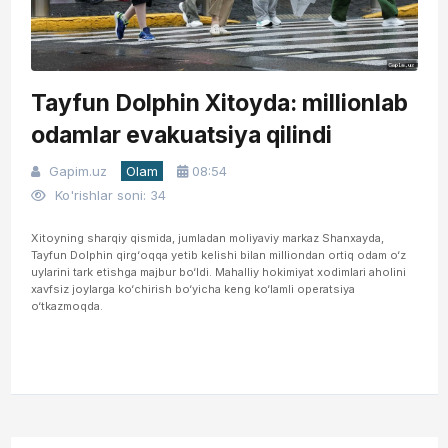
Tayfun Dolphin Xitoyda: millionlab
odamlar evakuatsiya qilindi
Gapim.uz
Olam
08:54
Ko'rishlar soni: 34
Xitoyning sharqiy qismida, jumladan moliyaviy markaz Shanxayda,
Tayfun Dolphin qirg‘oqqa yetib kelishi bilan milliondan ortiq odam o‘z
uylarini tark etishga majbur bo‘ldi. Mahalliy hokimiyat xodimlari aholini
xavfsiz joylarga ko‘chirish bo‘yicha keng ko‘lamli operatsiya
o‘tkazmoqda.