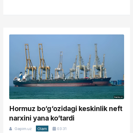
Hormuz bo‘g‘ozidagi keskinlik neft
narxini yana ko‘tardi
Gapim.uz
Olam
03:31