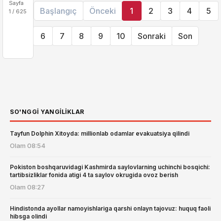
Sayfa
Başlangıç
Önceki
1
2
3
4
5
1 / 625
6
7
8
9
10
Sonraki
Son
SO'NGGI YANGILIKLAR
Tayfun Dolphin Xitoyda: millionlab odamlar evakuatsiya qilindi
Olam
08:54
Pokiston boshqaruvidagi Kashmirda saylovlarning uchinchi bosqichi:
tartibsizliklar fonida atigi 4 ta saylov okrugida ovoz berish
Olam
08:27
Hindistonda ayollar namoyishlariga qarshi onlayn tajovuz: huquq faoli
hibsga olindi