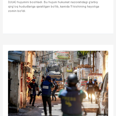
(UUA) hujumini boshladi. Bu hujum hukumat nazoratidagi g‘arbiy
qirg‘oq hududlariga qaratilgan bo‘lib, kamida 11 kishining hayotiga
zomin bo‘ldi.