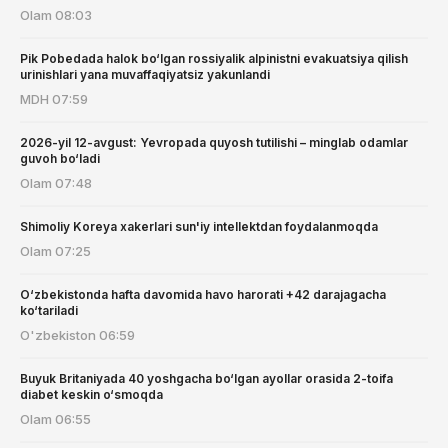
Olam
08:03
Pik Pobedada halok bo‘lgan rossiyalik alpinistni evakuatsiya qilish
urinishlari yana muvaffaqiyatsiz yakunlandi
MDH
07:59
2026-yil 12-avgust: Yevropada quyosh tutilishi – minglab odamlar
guvoh bo‘ladi
Olam
07:48
Shimoliy Koreya xakerlari sun'iy intellektdan foydalanmoqda
Olam
07:25
O‘zbekistonda hafta davomida havo harorati +42 darajagacha
ko‘tariladi
O'zbekiston
06:59
Buyuk Britaniyada 40 yoshgacha bo‘lgan ayollar orasida 2-toifa
diabet keskin o‘smoqda
Olam
06:55