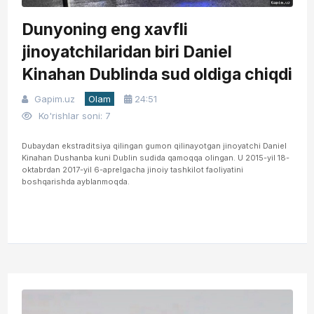
Dunyoning eng xavfli
jinoyatchilaridan biri Daniel
Kinahan Dublinda sud oldiga chiqdi
Gapim.uz
Olam
24:51
Ko'rishlar soni: 7
Dubaydan ekstraditsiya qilingan gumon qilinayotgan jinoyatchi Daniel
Kinahan Dushanba kuni Dublin sudida qamoqqa olingan. U 2015-yil 18-
oktabrdan 2017-yil 6-aprelgacha jinoiy tashkilot faoliyatini
boshqarishda ayblanmoqda.