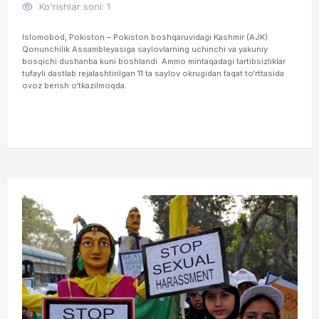
Ko'rishlar soni: 1
Islomobod, Pokiston – Pokiston boshqaruvidagi Kashmir (AJK)
Qonunchilik Assambleyasiga saylovlarning uchinchi va yakuniy
bosqichi dushanba kuni boshlandi. Ammo mintaqadagi tartibsizliklar
tufayli dastlab rejalashtirilgan 11 ta saylov okrugidan faqat to‘rttasida
ovoz berish o‘tkazilmoqda.