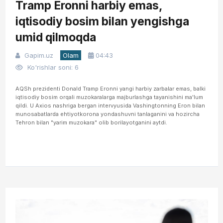
Tramp Eronni harbiy emas,
iqtisodiy bosim bilan yengishga
umid qilmoqda
Gapim.uz
Olam
04:43
Ko'rishlar soni: 6
AQSh prezidenti Donald Tramp Eronni yangi harbiy zarbalar emas, balki
iqtisodiy bosim orqali muzokaralarga majburlashga tayanishini ma'lum
qildi. U Axios nashriga bergan intervyusida Vashingtonning Eron bilan
munosabatlarda ehtiyotkorona yondashuvni tanlaganini va hozircha
Tehron bilan "yarim muzokara" olib borilayotganini aytdi.