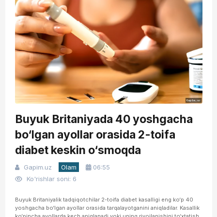
Buyuk Britaniyada 40 yoshgacha
bo‘lgan ayollar orasida 2-toifa
diabet keskin o‘smoqda
Gapim.uz
Olam
06:55
Ko'rishlar soni: 6
Buyuk Britaniyalik tadqiqotchilar 2-toifa diabet kasalligi eng ko‘p 40
yoshgacha bo‘lgan ayollar orasida tarqalayotganini aniqladilar. Kasallik
ko‘pincha ayollarda kech aniqlanadi yoki uning rivojlanishini to‘xtatish