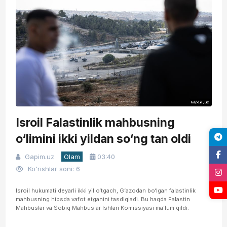
Isroil Falastinlik mahbusning
o‘limini ikki yildan so‘ng tan oldi
Gapim.uz
Olam
03:40
Ko'rishlar soni: 6
Isroil hukumati deyarli ikki yil o‘tgach, G‘azodan bo‘lgan falastinlik
mahbusning hibsda vafot etganini tasdiqladi. Bu haqda Falastin
Mahbuslar va Sobiq Mahbuslar Ishlari Komissiyasi ma’lum qildi.