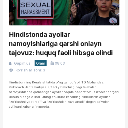
Hindistonda ayollar
namoyishlariga qarshi onlayn
tajovuz: huquq faoli hibsga olindi
Gapim.uz
Olam
08:03
Ko'rishlar soni: 3
Hindistonning Kerala shtatida o'ng qanot faoli TG Mohandas,
Kokroach Janta Partiyasi (CJP) yetakchiligidagi talabalar
namoyishlarida qatnashgan ayollar haqida haqoratomuz izohlar bergani
uchun hibsga olindi. Uning YouTube kanalidagi videolarda ayollar
"zo'rlashni yoqtiradi" va "zo'rlashdan zavqlanadi" degan da'volar
aytilgani xabar qilinmoqda.