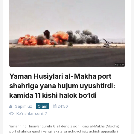
Yaman Husiylari al-Makha port
shahriga yana hujum uyushtirdi:
kamida 11 kishi halok bo‘ldi
Gapim.uz
Olam
24:50
Ko'rishlar soni: 7
Yamanning Husiylar guruhi Qizil dengiz sohilidagi al-Makha (Mocha)
port shahriga qarshi yangi raketa va uchuvchisiz uchish apparatlari