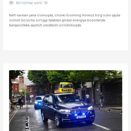
Ko'rishlar soni: 16
Neft narxlari yana o‘smoqda, chunki Eronning Hormuz bo‘g‘ozini qayta
ochish bo‘yicha so‘nggi talablari global energiya bozorlarida
barqarorlikka qaytish umidlarini so‘ndirmoqda.