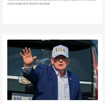
uchun juda kech tashxis qo‘yiladi.