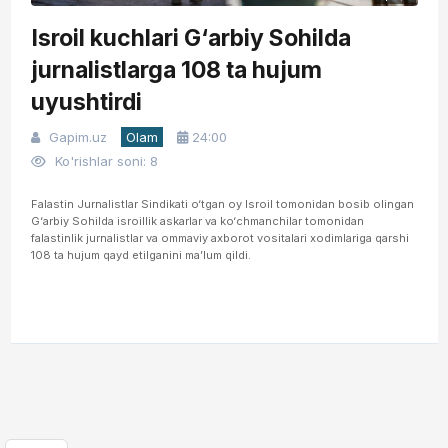
Isroil kuchlari G‘arbiy Sohilda
jurnalistlarga 108 ta hujum
uyushtirdi
Gapim.uz
Olam
24:00
Ko'rishlar soni: 8
Falastin Jurnalistlar Sindikati o‘tgan oy Isroil tomonidan bosib olingan
G‘arbiy Sohilda isroillik askarlar va ko‘chmanchilar tomonidan
falastinlik jurnalistlar va ommaviy axborot vositalari xodimlariga qarshi
108 ta hujum qayd etilganini ma’lum qildi.