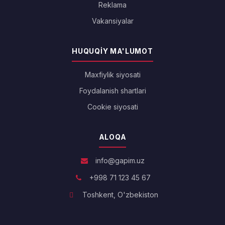
Reklama
Vakansiyalar
HUQUQIY MA'LUMOT
Maxfiylik siyosati
Foydalanish shartlari
Cookie siyosati
ALOQA
info@gapim.uz
+998 71 123 45 67
Toshkent, O'zbekiston