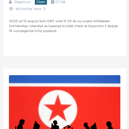
Gapim.uz
Olam
07:48
Ko'rishlar soni: 3
2026-yil 12-avgust kuni GMT soat 15:34 da oy soyasi Arktikadan
Grenlandiya, Islandiya va Ispaniya bo‘ylab o‘tadi va Quyoshni 2 daqiqa
18 soniyagacha to‘liq qoplaydi.