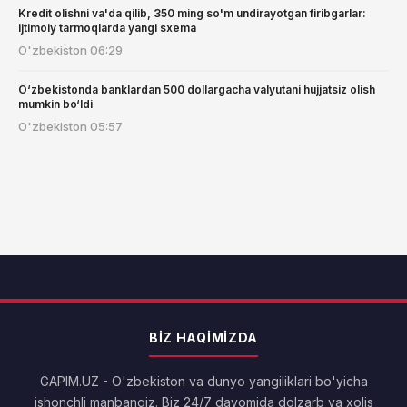
Kredit olishni va'da qilib, 350 ming so'm undirayotgan firibgarlar:
ijtimoiy tarmoqlarda yangi sxema
O'zbekiston
06:29
O‘zbekistonda banklardan 500 dollargacha valyutani hujjatsiz olish
mumkin bo‘ldi
O'zbekiston
05:57
BIZ HAQIMIZDA
GAPIM.UZ - O'zbekiston va dunyo yangiliklari bo'yicha
ishonchli manbangiz. Biz 24/7 davomida dolzarb va xolis