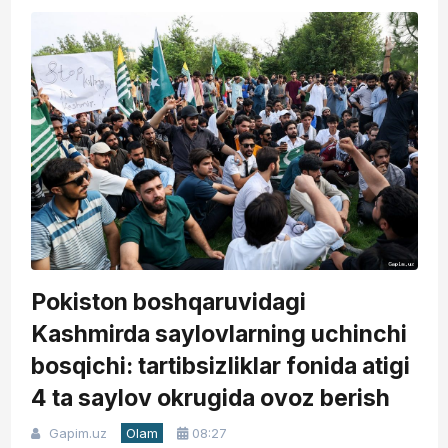
Pokiston boshqaruvidagi
Kashmirda saylovlarning uchinchi
bosqichi: tartibsizliklar fonida atigi
4 ta saylov okrugida ovoz berish
Gapim.uz
Olam
08:27