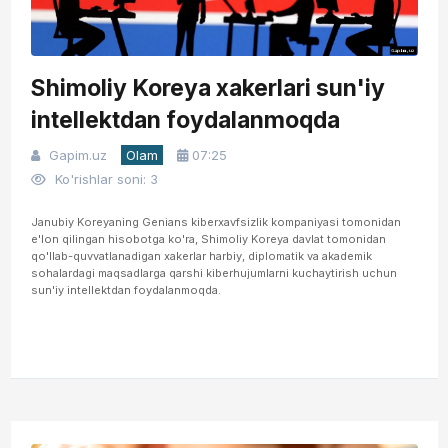
Shimoliy Koreya xakerlari sun'iy
intellektdan foydalanmoqda
Gapim.uz
Olam
07:25
Ko'rishlar soni: 3
Janubiy Koreyaning Genians kiberxavfsizlik kompaniyasi tomonidan
e'lon qilingan hisobotga ko'ra, Shimoliy Koreya davlat tomonidan
qo'llab-quvvatlanadigan xakerlar harbiy, diplomatik va akademik
sohalardagi maqsadlarga qarshi kiberhujumlarni kuchaytirish uchun
sun'iy intellektdan foydalanmoqda.