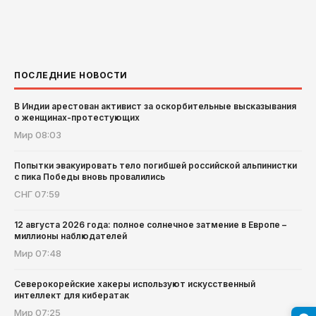
ПОСЛЕДНИЕ НОВОСТИ
В Индии арестован активист за оскорбительные высказывания
о женщинах-протестующих
Мир
08:03
Попытки эвакуировать тело погибшей российской альпинистки
с пика Победы вновь провалились
СНГ
07:59
12 августа 2026 года: полное солнечное затмение в Европе –
миллионы наблюдателей
Мир
07:48
Северокорейские хакеры используют искусственный
интеллект для кибератак
Мир
07:25