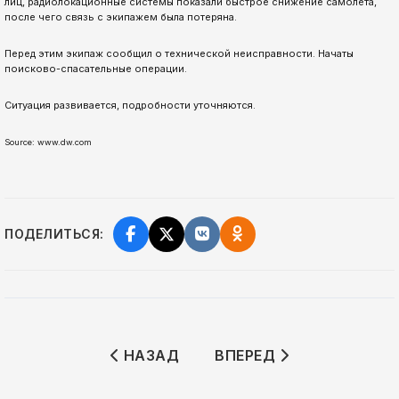
лиц, радиолокационные системы показали быстрое снижение самолета,
после чего связь с экипажем была потеряна.
Перед этим экипаж сообщил о технической неисправности. Начаты
поисково-спасательные операции.
Ситуация развивается, подробности уточняются.
Source: www.dw.com
ПОДЕЛИТЬСЯ:
ПРЕДЫДУЩИЙ: США НАНЕСЛИ АВИА
СЛЕДУЮЩИЙ: ДЛИТЕЛЬ
НАЗАД
ВПЕРЕД