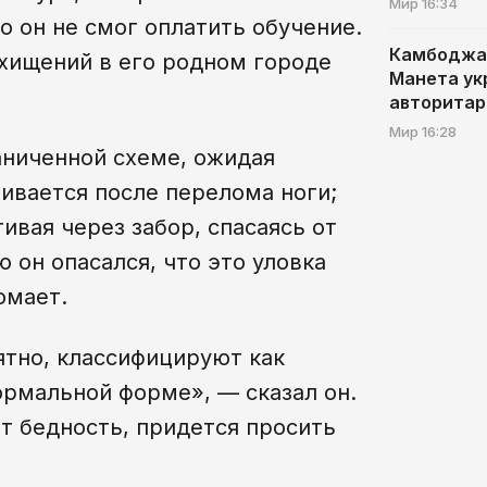
Мир
16:34
о он не смог оплатить обучение.
Камбоджа:
охищений в его родном городе
Манета ук
авторитар
Мир
16:28
аниченной схеме, ожидая
ивается после перелома ноги;
ивая через забор, спасаясь от
 он опасался, что это уловка
омает.
ятно, классифицируют как
нормальной форме», — сказал он.
т бедность, придется просить