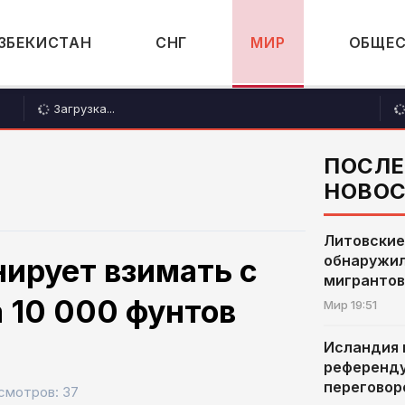
ЗБЕКИСТАН
СНГ
МИР
ОБЩЕ
Загрузка...
ПОСЛ
НОВО
Литовские
обнаружил
ирует взимать с
мигрантов
 10 000 фунтов
Мир
19:51
Исландия 
референду
переговор
смотров: 37