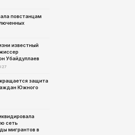
ала повстанцам
ключенных
изни известный
ежиссер
он Убайдуллаев
8:27
екращается защита
раждан Южного
иквидировала
ю сеть
ды мигрантов в