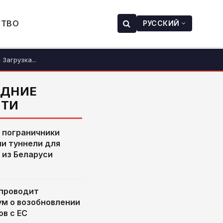
СТВО
РУССКИЙ
Загрузка...
ЕДНИЕ
СТИ
 пограничники
и туннели для
 из Беларуси
проводит
м о возобновлении
ов с ЕС