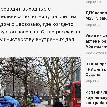
Мир
19:40
проводит выходные с
ДРК перед
ельника по пятницу он спит на
M23 15 за
дом с церковью, где когда-то
Мир
19:28
рую он посещал. Он не рассказал
Ушел из ж
 Министерству внутренних дел
актер и р
Абдуманн
Узбекистан
1
В США пр
TPS для г
Судана
Мир
18:26
Испания л
крупнейшу
контрабан