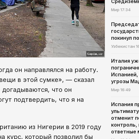
Средизем
Мир
17:34
Председа
государст
покинул п
Узбекистан
1
Италия уж
пограничн
когда он направлялся на работу.
Испанией,
 вещи в этой сумке», — сказал
угрозы М
, догадываются, что он
Мир
16:49
огут подтвердить, что я на
Испания п
ультимату
отменит п
контроль,
ританию из Нигерии в 2019 году
ответные
на курс, который позволил бы