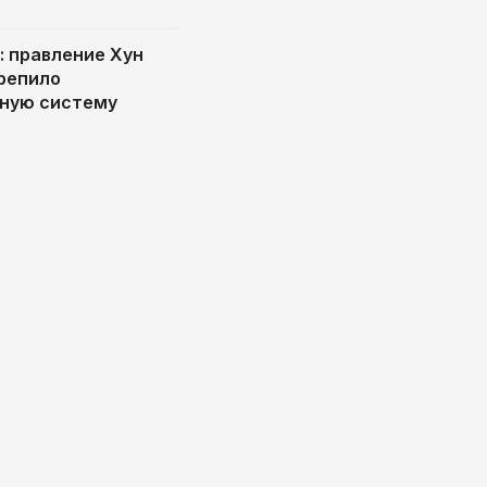
 правление Хун
репило
ную систему