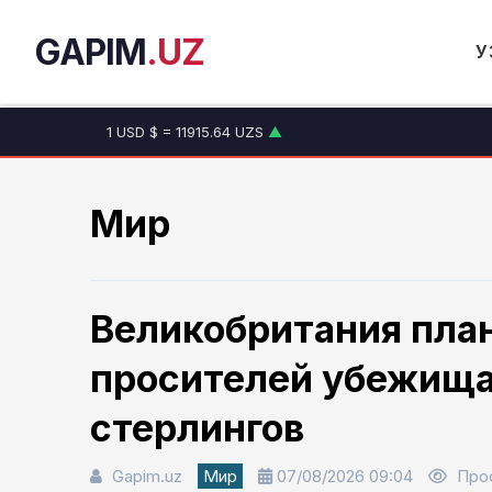
GAPIM
.UZ
У
1 USD $ = 11915.64 UZS
▲
1 EUR € = 13749.46 UZS
▲
1 RUB ₽ = 146.19 UZS
▼
1 CNY ¥ = 1765.52 UZS
▲
Мир
Великобритания план
просителей убежища
стерлингов
Gapim.uz
Мир
07/08/2026 09:04
Про