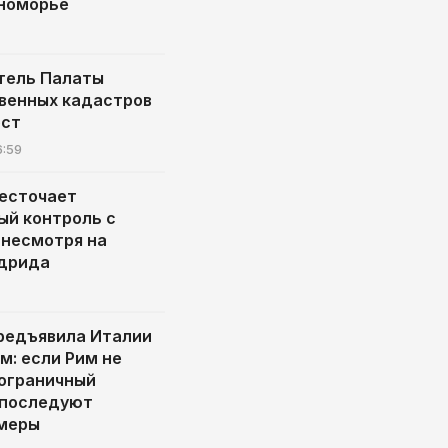
номорье
тель Палаты
венных кадастров
ост
6:59
есточает
ый контроль с
 несмотря на
адрида
редъявила Италии
м: если Рим не
ограничный
 последуют
 меры