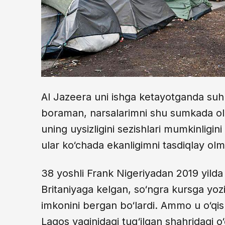
Al Jazeera uni ishga ketayotganda suhb
boraman, narsalarimni shu sumkada oli
uning uysizligini sezishlari mumkinligini
ular ko‘chada ekanligimni tasdiqlay olm
38 yoshli Frank Nigeriyadan 2019 yilda 
Britaniyaga kelgan, so‘ngra kursga yozi
imkonini bergan bo‘lardi. Ammo u o‘qish 
Lagos yaqinidagi tug‘ilgan shahridagi o‘g