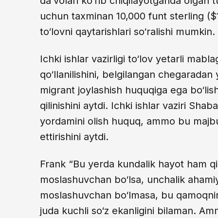
da’volari ko‘rib chiqilayotganda olgan
uchun taxminan 10,000 funt sterling ($
to‘lovni qaytarishlari so‘ralishi mumkin.
Ichki ishlar vazirligi to‘lov yetarli mab
qo‘llanilishini, belgilangan chegaradan yu
migrant joylashish huquqiga ega bo‘lishi
qilinishini aytdi. Ichki ishlar vaziri
yordamini olish huquq, ammo bu majbur
ettirishini aytdi.
Frank “Bu yerda kundalik hayot ham qim
moslashuvchan bo‘lsa, unchalik ahami
moslashuvchan bo‘lmasa, bu qamoqning
juda kuchli so‘z ekanligini bilaman. Am