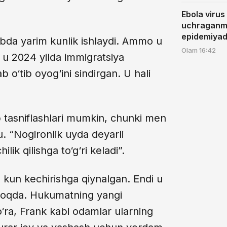
Ebola virus
uchraganm
epidemiyad
bda yarim kunlik ishlaydi. Ammo u
Olam
16:42
 u 2024 yilda immigratsiya
 o‘tib oyog‘ini sindirgan. U hali
 tasniflashlari mumkin, chunki men
. “Nogironlik uyda deyarli
lik qilishga to‘g‘ri keladi”.
, kun kechirishga qiynalgan. Endi u
oqda. Hukumatning yangi
ra, Frank kabi odamlar ularning