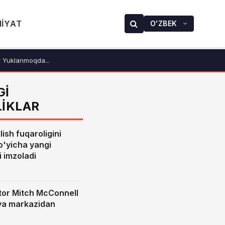
IYAT
O'ZBEK
Yuklanmoqda...
GI
LIKLAR
lish fuqaroligini
o'yicha yangi
 imzoladi
or Mitch McConnell
iya markazidan