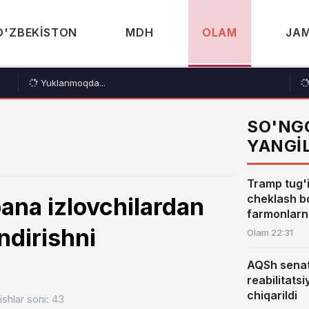
O'ZBEKISTON
MDH
OLAM
JAM
Yuklanmoqda...
SO'NG
YANGI
Tramp tug'i
cheklash b
ana izlovchilardan
farmonlarni
ndirishni
Olam
22:31
AQSh senat
reabilitats
chiqarildi
ishlar soni: 43