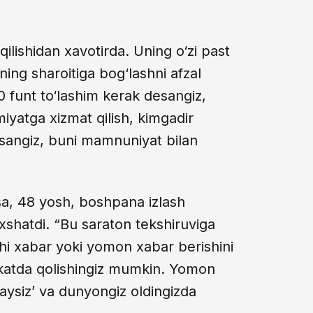
ilishidan xavotirda. Uning o‘zi past
ing sharoitiga bog‘lashni afzal
 funt to‘lashim kerak desangiz,
atga xizmat qilish, kimgadir
ytsangiz, buni mamnuniyat bilan
a, 48 yosh, boshpana izlash
‘xshatdi. “Bu saraton tekshiruviga
shi xabar yoki yomon xabar berishini
akatda qolishingiz mumkin. Yomon
aysiz’ va dunyongiz oldingizda