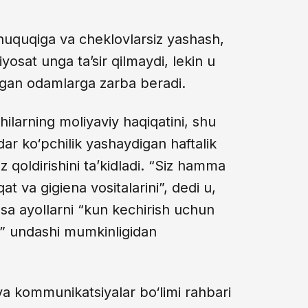
huquqiga va cheklovlarsiz yashash,
yosat unga ta’sir qilmaydi, lekin u
digan odamlarga zarba beradi.
ilarning moliyaviy haqiqatini, shu
ar ko‘pchilik yashaydigan haftalik
z qoldirishini ta’kidladi. “Siz hamma
at va gigiena vositalarini”, dedi u,
iqsa ayollarni “kun kechirish uchun
a” undashi mumkinligidan
va kommunikatsiyalar bo‘limi rahbari