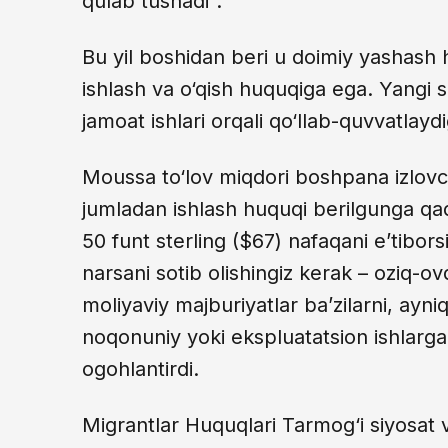
qulab tushadi”.
Bu yil boshidan beri u doimiy yashash 
ishlash va o‘qish huquqiga ega. Yangi si
jamoat ishlari orqali qo‘llab-quvvatlay
Moussa to‘lov miqdori boshpana izlovch
jumladan ishlash huquqi berilgunga qad
50 funt sterling ($67) nafaqani e’tiborsi
narsani sotib olishingiz kerak – oziq-ovq
moliyaviy majburiyatlar ba’zilarni, ayn
noqonuniy yoki ekspluatatsion ishlarg
ogohlantirdi.
Migrantlar Huquqlari Tarmog‘i siyosat 