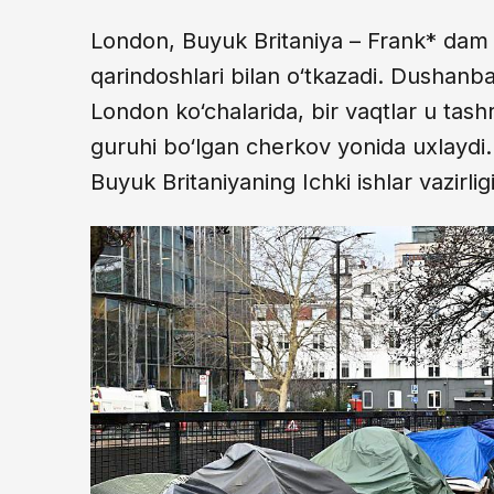
London, Buyuk Britaniya – Frank* dam 
qarindoshlari bilan o‘tkazadi. Dushan
London ko‘chalarida, bir vaqtlar u tash
guruhi bo‘lgan cherkov yonida uxlaydi.
Buyuk Britaniyaning Ichki ishlar vazirl