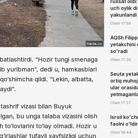
ruxsat oldi:
uch oylik di
yakunlandi
Olam
17:56
AQSh Filipp
yetakchini 
so'radi
atlashtirdi. “Hozir tungi smenaga
Olam
17:36
b yuribman”, dedi u, hamkasblari
Seuta yeta
 qo‘shimcha qildi. “Lekin, albatta,
ortiq muhoj
ular orasi
aydi”.
yetmaganla
Olam
17:27
tashrif vizasi bilan Buyuk
lgan, bu unga talaba vizasini olish
Isroil ko'ch
faolni o'ld
to‘lovlarini to‘lay olmadi. Hozir u
Olam
16:44
‘irlashlar tufayli xavfsizligi uchun