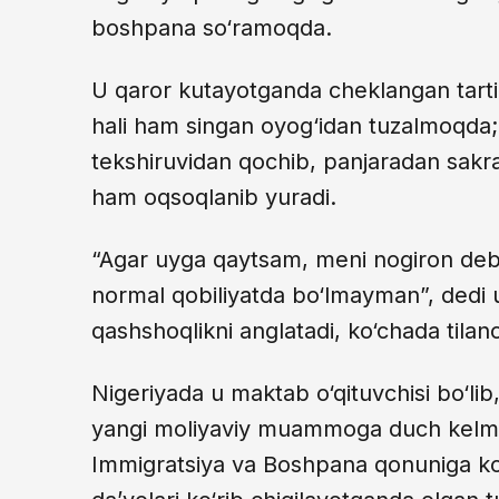
boshpana so‘ramoqda.
U qaror kutayotganda cheklangan tarti
hali ham singan oyog‘idan tuzalmoqda;
tekshiruvidan qochib, panjaradan sakrab
ham oqsoqlanib yuradi.
“Agar uyga qaytsam, meni nogiron deb
normal qobiliyatda bo‘lmayman”, dedi u
qashshoqlikni anglatadi, ko‘chada tilanchi
Nigeriyada u maktab o‘qituvchisi bo‘lib
yangi moliyaviy muammoga duch kelm
Immigratsiya va Boshpana qonuniga ko‘