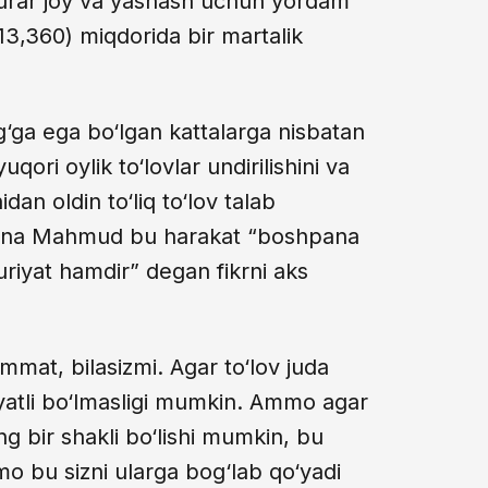
 turar joy va yashash uchun yordam
13,360) miqdorida bir martalik
lag‘ga ega bo‘lgan kattalarga nisbatan
qori oylik to‘lovlar undirilishini va
dan oldin to‘liq to‘lov talab
 Shabana Mahmud bu harakat “boshpana
iyat hamdir” degan fikrni aks
mat, bilasizmi. Agar to‘lov juda
yatli bo‘lmasligi mumkin. Ammo agar
 bir shakli bo‘lishi mumkin, bu
mo bu sizni ularga bog‘lab qo‘yadi