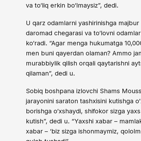
va to‘liq erkin bo‘lmaysiz”, dedi.
U qarz odamlarni yashirinishga majbur q
daromad chegarasi va to‘lovni odamlarn
ko‘radi. “Agar menga hukumatga 10,000
men buni qayerdan olaman? Ammo jamiy
murabbiylik qilish orqali qaytarishni a
qilaman”, dedi u.
Sobiq boshpana izlovchi Shams Mouss
jarayonini saraton tashxisini kutishga o
borishga o‘xshaydi, shifokor sizga yax
kutish”, dedi u. “Yaxshi xabar – maml
xabar – ‘biz sizga ishonmaymiz, qololm