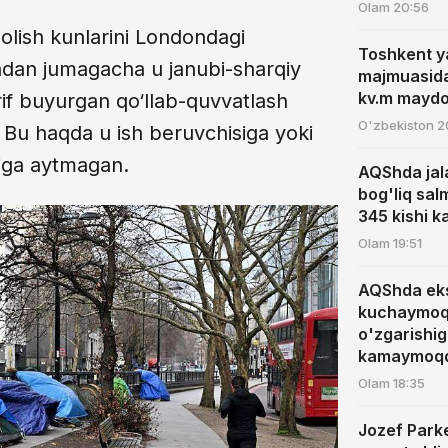
Olam
20:56
olish kunlarini Londondagi
Toshkent y
badan jumagacha u janubi-sharqiy
majmuasida 
kv.m maydo
rif buyurgan qo‘llab-quvvatlash
O'zbekiston
2
 Bu haqda u ish beruvchisiga yoki
igiga aytmagan.
AQShda jal
bog'liq sal
345 kishi k
Olam
19:51
AQShda ekst
kuchaymoq
o'zgarishi
kamaymoq
Olam
18:35
Jozef Park