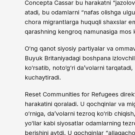
Concepta Cassar bu harakatni “jazolovc
atadi, bu odamlarni “nafas olishga ulg
chora migrantlarga huquqli shaxslar ema
qarashning kengroq namunasiga mos kel
O‘ng qanot siyosiy partiyalar va ommav
Buyuk Britaniyadagi boshpana izlovchilar
ko‘rsatib, noto‘g‘ri da’volarni tarqatadi,
kuchaytiradi.
Reset Communities for Refugees dire
harakatini qoraladi. U qochqinlar va mi
o‘rniga, da’volarni tezroq ko‘rib chiqish
yo‘llar kabi siyosatlar odamlarning tez
berishini aytdi. U qochqinlar “allaqach