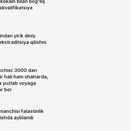
 kokain bilan bog'liq
skvalifikatsiya
indan yirik diniy
ekstraditsiya qilishni
kchisi: 3000 dan
ir hali ham shaharda,
da yuzlab voyaga
r bor
manchisi falastinlik
irishda ayblandi