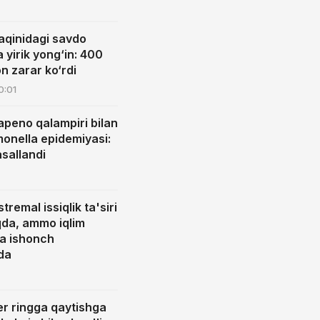
aqinidagi savdo
yirik yong‘in: 400
n zarar ko‘rdi
0:01
apeno qalampiri bilan
monella epidemiyasi:
asallandi
remal issiqlik ta'siri
da, ammo iqlim
ga ishonch
da
er ringga qaytishga