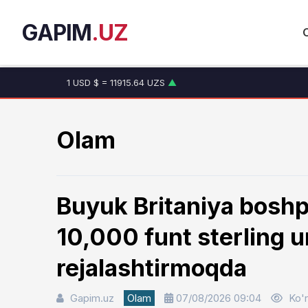
GAPIM
.UZ
1 USD $ = 11915.64 UZS
▲
1 EUR € = 13749.46 UZS
▲
1 RUB ₽ = 146.19 UZS
▼
1 CNY ¥ = 1765.52 UZS
▲
Olam
Buyuk Britaniya boshp
10,000 funt sterling u
rejalashtirmoqda
Gapim.uz
Olam
07/08/2026 09:04
Ko'r