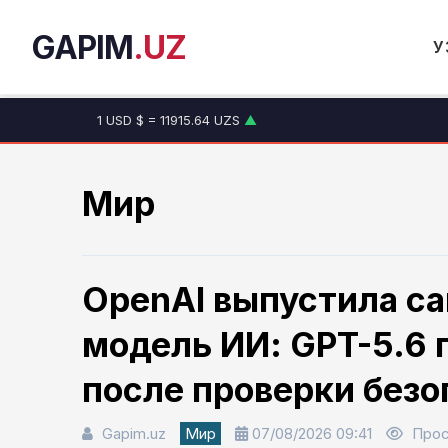
GAPIM
.UZ
У
1 USD $ = 11915.64 UZS
▲
1 EUR € = 13749.46 UZS
▲
1 RUB ₽ = 146.19 UZS
▼
1 CNY ¥ = 1765.52 UZS
▲
Мир
OpenAI выпустила 
модель ИИ: GPT-5.6 
после проверки без
Gapim.uz
Мир
07/08/2026 09:41
Прос