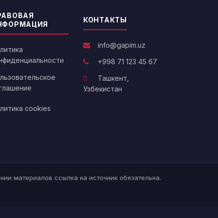
РАВОВАЯ
КОНТАКТЫ
НФОРМАЦИЯ
info@gapim.uz
литика
нфиденциальности
+998 71 123 45 67
льзовательское
Ташкент,
глашение
Узбекистан
литика cookies
нии материалов ссылка на источник обязательна.