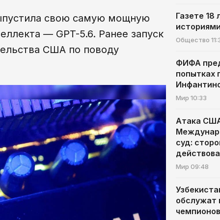
Газете 18 
выпустила свою самую мощную
историями
еллекта — GPT-5.6. Ранее запуск
Общество
11:
тельства США по поводу
ФИФА пре
попытках 
Инфантин
Мир
10:33
Атака США
Междунар
суд: стор
действов
Мир
09:48
Узбекиста
обслужат 
чемпионо