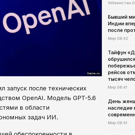
Узбекистан
0
Бывший ми
Индии впе
после про
Мир
08:42
Тайфун «
обрушился
побережье
рейсов от
тысяч чел
Мир
08:41
л запуск после технических
дством OpenAI. Модель GPT-5.6
День женщ
тями в области
наследие 
современн
тономных задач ИИ.
Мир
08:41
щей обеспокоенности в