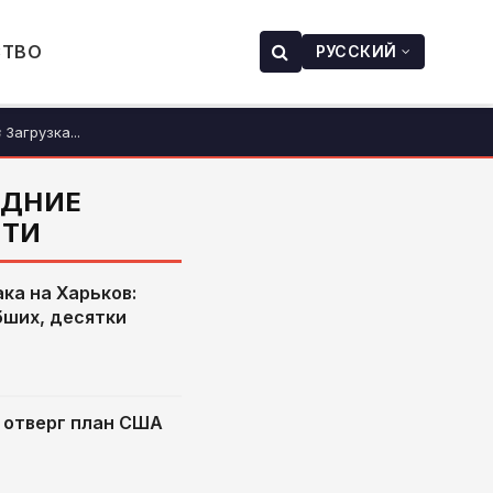
СТВО
РУССКИЙ
Загрузка...
ЕДНИЕ
СТИ
ка на Харьков:
бших, десятки
 отверг план США