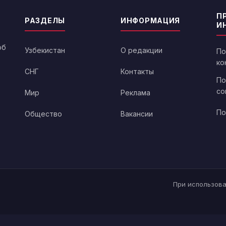
П
РАЗДЕЛЫ
ИНФОРМАЦИЯ
И
об
Узбекистан
О редакции
По
ко
СНГ
Контакты
По
со
Мир
Реклама
По
Общество
Вакансии
При использова