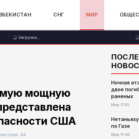
ЗБЕКИСТАН
СНГ
МИР
ОБЩЕ
Загрузка...
ПОСЛ
НОВО
Ночная ата
двое поги
самую мощную
раненых
представлена
Мир
11:55
опасности США
Нетаньяху
по Газе
мотров: 44
Мир
11:48