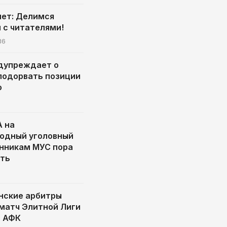
лет: Делимся
 с читателями!
36
дупреждает о
подорвать позиции
о
 на
одный уголовный
онникам МУС пора
ать
нские арбитры
матч Элитной Лиги
в АФК