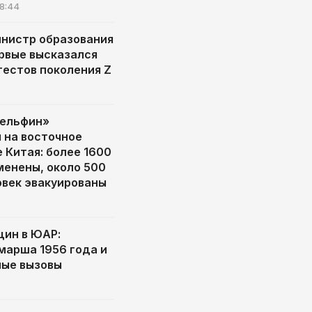
8:44
нистр образования
рвые высказался
тестов поколения Z
Дельфин»
 на восточное
 Китая: более 1600
менены, около 500
овек эвакуированы
ин в ЮАР:
марша 1956 года и
ые вызовы