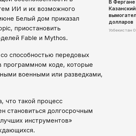
В Фергане
тем ИИ и их возможного
Казанский
вымогател
июне Белый дом приказал
долларов
opic, приостановить
Узбекистан
0
делей Fable и Mythos.
 со способностью передовых
в программном коде, которые
нными военными или разведками,
, что такой процесс
ен становиться долгосрочным
 лучших инструментов»
уждающихся.