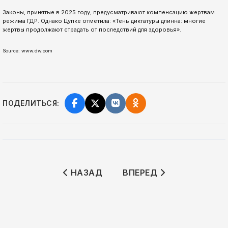
Законы, принятые в 2025 году, предусматривают компенсацию жертвам
режима ГДР. Однако Цупке отметила: «Тень диктатуры длинна: многие
жертвы продолжают страдать от последствий для здоровья».
Source: www.dw.com
ПОДЕЛИТЬСЯ:
ПРЕДЫДУЩИЙ: ТРАМП ВНОВЬ УГРОЖ
СЛЕДУЮЩИЙ: УДАРЫ ИЗ
НАЗАД
ВПЕРЕД