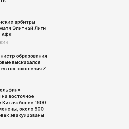
ать
нские арбитры
матч Элитной Лиги
в АФК
8:44
нистр образования
рвые высказался
тестов поколения Z
Дельфин»
 на восточное
 Китая: более 1600
менены, около 500
овек эвакуированы