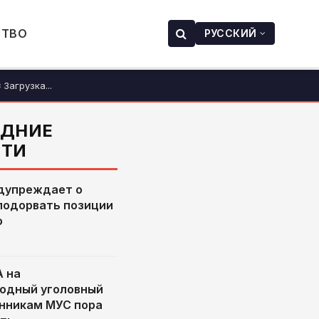
СТВО
РУССКИЙ
Загрузка...
ЕДНИЕ
СТИ
дупреждает о
подорвать позиции
о
 на
одный уголовный
онникам МУС пора