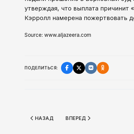
утверждая, что выплата причинит 
Кэрролл намерена пожертвовать д
Source: www.aljazeera.com
ПОДЕЛИТЬСЯ:
ПРЕДЫДУЩИЙ: КОНФЛИКТ МЕЖДУ США
СЛЕДУЮЩИЙ: БОЛЕЛЬЩИК
НАЗАД
ВПЕРЕД