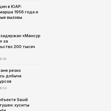
ин в ЮАР:
марша 1956 года и
ые вызовы
 задержан «Мансур
» за
ьство 200 тысяч
8:36
тане резко
сь добыча
урсов
8:24
объекте Saudi
тушен: хуситы
ебя