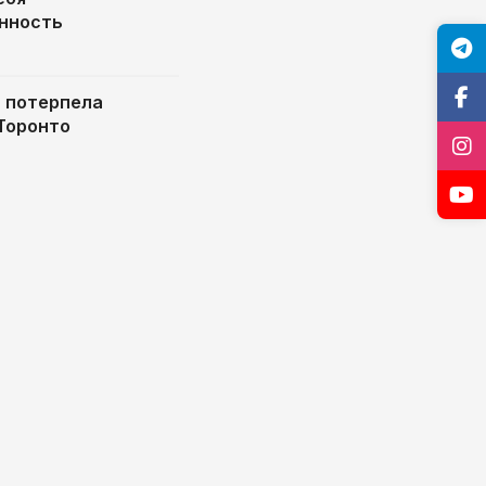
нность
 потерпела
 Торонто