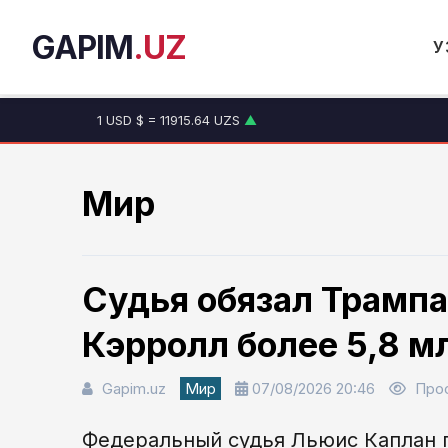
GAPIM
.UZ
У
1 USD $ = 11915.64 UZS
▲
1 EUR € = 13749.46 UZS
▲
1 RUB ₽ = 146.19 UZS
▼
1 CNY ¥ = 1765.52 UZS
▲
Мир
Судья обязал Трамп
Кэрролл более 5,8 м
Gapim.uz
Мир
07/08/2026 20:46
Про
Федеральный судья Льюис Каплан п