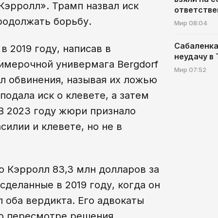
эрролл». Трамп назвал иск
ответстве
одолжать борьбу.
Мир
08:04
Сабаленка
 2019 году, написав в
неудачу в
римерочной универмага Bergdorf
Мир
07:52
ал обвинения, называя их ложью
подала иск о клевете, а затем
 В 2023 году жюри признало
илии и клевете, но не в
о Кэрролл 83,3 млн долларов за
сделанные в 2019 году, когда он
 оба вердикта. Его адвокаты
о пересмотре решения,