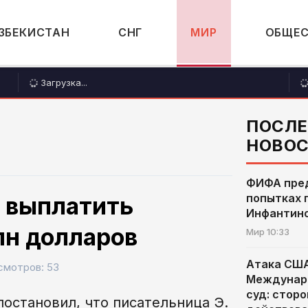
ЗБЕКИСТАН
СНГ
МИР
ОБЩЕ
Загрузка...
ПОСЛ
НОВО
ФИФА пре
попытках 
а выплатить
Инфантин
лн долларов
Мир
10:33
Атака США
смотров: 53
Междунар
суд: стор
остановил, что писательница Э.