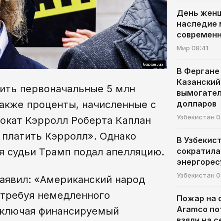
День женщ
наследие 
современн
Мир
08:41
В Фергане
Казанский
ить первоначальные 5 млн
вымогател
долларов
акже проценты, начисленные с
Узбекистан
0
вокат Кэрролл Роберта Каплан
а платить Кэрролл». Однако
В Узбекис
сократила
я судьи Трамп подал апелляцию.
энергорес
Узбекистан
0
аявил: «Американский народ
 требуя немедленного
Пожар на 
Aramco по
 включая финансируемый
взяли на с