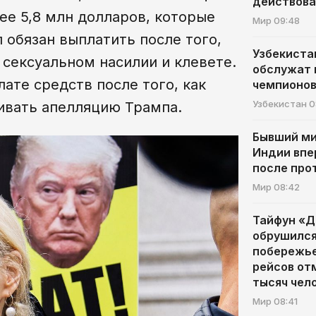
действов
е 5,8 млн долларов, которые
Мир
09:48
обязан выплатить после того,
Узбекиста
 сексуальном насилии и клевете.
обслужат 
ате средств после того, как
чемпионо
Узбекистан
0
ивать апелляцию Трампа.
Бывший ми
Индии впе
после про
Мир
08:42
Тайфун «
обрушился
побережье
рейсов от
тысяч чел
Мир
08:41