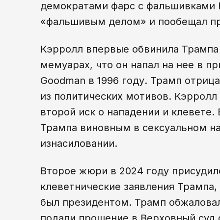
демократами фарс с фальшивками К
«фальшивым делом» и пообещал пр
Кэрролл впервые обвинила Трампа в
мемуарах, что он напал на нее в п
Goodman в 1996 году. Трамп отриц
из политических мотивов. Кэрролл 
второй иск о нападении и клевете.
Трампа виновным в сексуальном нас
изнасиловании.
Второе жюри в 2024 году присудил
клеветнические заявления Трампа, 
был президентом. Трамп обжаловал
подали прошение в Верховный суд 