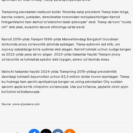
Trampning advokatlari matbuot kotibi “Amerika xalqi prezident Tramp bilan birga,
barcha ovlarni, jumladan, demokratlar tomonidan moliyalashtirilgan Karroll
firibgarliklarini ham darhol to‘xtatishni talab qilmoqda” dedi. Tramp da’voni “soxta
ish” deb atab, kurashni davom ettirishga va’da berdi.
Karroll 2019-yilda Trampni 1996-yilda Manxettendagi Bergdorf Goodman
do‘konida jinsiy zo‘ravonlik qilishda ayblagan. Tramp ayblovni rad etib, uni
siyosiy sabablarga ko‘ra uydirma deb atagan. Karroll tuhmat uchun sudga bergan
va 2022-yilda yana da’vo qilgan. 2023-yilda hakamlar hay’ati Trampni jinsiy
zo‘ravonlik va tuhmatda aybdor deb topgan, ammo zo‘rlashda emas.
Ikkinchi hakamlar hay’ati 2024-yilda Trampning 2019-yildagi prezidentlik
davridagi tuhmatli bayonotlari uchun 83,3 million dollar tovon tayinlagan. Tramp
bu hukmga ham qarshi apellyatsiya bergan va uning advokatlari Oliy suddan
qarorni qayta ko‘rib chiqishni so‘ramoqda. Ular pul to‘lansa, qaytarib olish qiyin
bo‘lishini ta’kidlamoqda.
Source: www.aljazeera.com