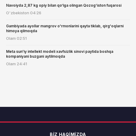
Navoiyda 2,87 kg opiy bilan qo‘lga olingan Qozog‘iston fuqarosi
O'zbekiston
04:26
Gambiyada ayollar mangrov o'rmonlarini qayta tiklab, qirg'oqlarni
himoya qilmoqda
Olam
02:51
Meta sun'iy intellekt modeli xavfsizlik sinovi paytida boshqa
kompaniyani buzgani aytilmoqda
Olam
24:41
BIZ HAQIMIZDA