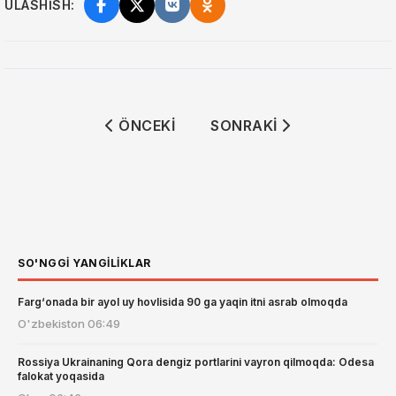
ULASHISH:
ÖNCEKI MAKALE: AQSH VA ERON O'RT
SONRAKI MAKALE: ARGE
ÖNCEKI
SONRAKI
SO'NGGI YANGILIKLAR
Farg‘onada bir ayol uy hovlisida 90 ga yaqin itni asrab olmoqda
O'zbekiston
06:49
Rossiya Ukrainaning Qora dengiz portlarini vayron qilmoqda: Odesa
falokat yoqasida