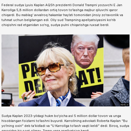
Federal sudya Lyuis Kaplan AQSh prezidenti Donald Trampni yozuvchi E Jan
Karrollga 5,8 million dollardan ortiq tovon to‘lashga majbur qiluvchi qaror
chiqardi. Bu mablag‘ avvalroq hakamlar hay’ati tomonidan jinsiy zo‘ravonlik va
tuhmat uchun belgilangan edi. Oliy sud Trampning apellyatsiyasini ko‘rib
chiqishni rad etganidan so‘ng, sudya pulni chiqarishga ruxsat berdi.
Sudya Kaplan 2023-yildagi hukm bo‘yicha asl 5 million dollar tovon va unga
hisoblangan foizlarni to‘lashni buyurdi. Karrollning advokati Roberta Kaplan “Bu
yo‘lning oxiri” deb ta’kidladi va “U Karrollga to‘lash vaqti keldi” dedi. Biroq, sudya
qaroridan bir soat o‘tmay, Tramp yana apellyatsiya berdi.