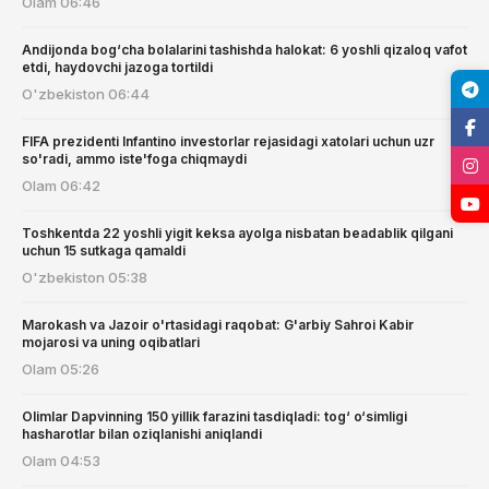
Olam
06:46
Andijonda bog‘cha bolalarini tashishda halokat: 6 yoshli qizaloq vafot
etdi, haydovchi jazoga tortildi
O'zbekiston
06:44
FIFA prezidenti Infantino investorlar rejasidagi xatolari uchun uzr
so'radi, ammo iste'foga chiqmaydi
Olam
06:42
Toshkentda 22 yoshli yigit keksa ayolga nisbatan beadablik qilgani
uchun 15 sutkaga qamaldi
O'zbekiston
05:38
Marokash va Jazoir o'rtasidagi raqobat: G'arbiy Sahroi Kabir
mojarosi va uning oqibatlari
Olam
05:26
Olimlar Dарvinning 150 yillik farazini tasdiqladi: tog‘ o‘simligi
hasharotlar bilan oziqlanishi aniqlandi
Olam
04:53