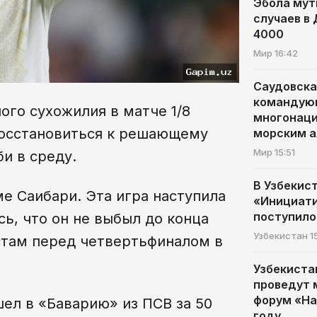
Эбола мут
случаев в
4000
Мир
16:42
Саудовска
командую
ого сухожилия в матче 1/8
многонац
восстановиться к решающему
морским 
Мир
15:51
и в среду.
В Узбекис
ме Саибари. Эта игра наступила
«Инициат
поступило
сь, что он не выбыл до конца
Узбекистан
1
стам перед четвертьфиналом в
Узбекиста
проведут
форум «Hal
шел в «Баварию» из ПСВ за 50
году