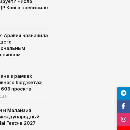
ирует? Число
 ДР Конго превысило
я Аравия назначила
щего
иональным
альянсом
тане в рамках
ивного бюджета»
 693 проекта
5:45
н и Малайзия
 международный
al Fest» в 2027