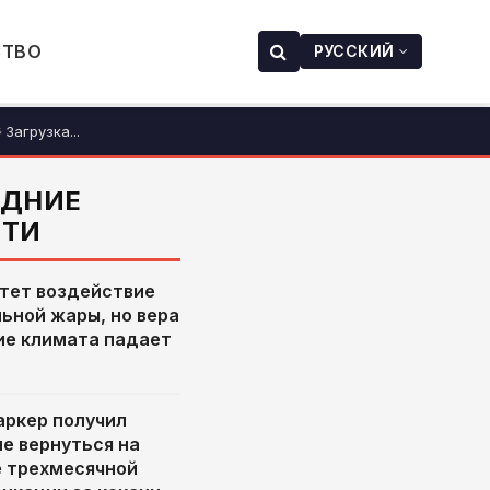
СТВО
РУССКИЙ
Загрузка...
ЕДНИЕ
СТИ
тет воздействие
ьной жары, но вера
ие климата падает
ркер получил
е вернуться на
е трехмесячной