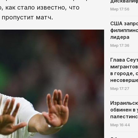
дисквалиф
 как стало известно, что
Мир
17:56
 пропустит матч.
США запр
филиппинс
лидера
Мир
17:36
Глава Сеу
мигрантов
в городе, 
несоверш
Мир
17:27
Израильск
обвинен в
палестинс
Мир
16:44