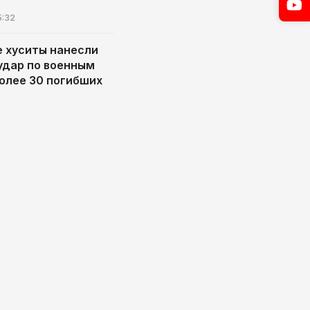
5:32
 хуситы нанесли
удар по военным
более 30 погибших