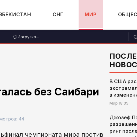
ЗБЕКИСТАН
СНГ
МИР
ОБЩЕ
Загрузка...
ПОСЛ
НОВО
В США рас
экстремал
алась без Саибари
в изменен
Мир
18:35
Джозеф Па
мотров: 44
разрешени
ринг посл
тьфинал чемпионата мира против