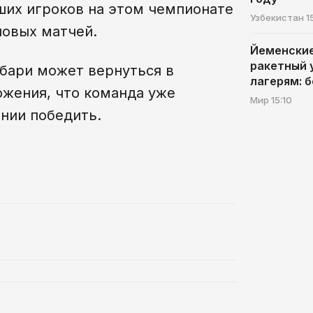
ших игроков на этом чемпионате
Узбекистан
1
повых матчей.
Йеменские
ракетный 
бари может вернуться в
лагерям: 
ожения, что команда уже
Мир
15:10
ении победить.