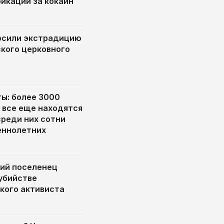
икации за кокаин
осили экстрадицию
кого церковного
ты: более 3000
 все еще находятся
среди них сотни
еннолетних
ий поселенец
 убийстве
кого активиста