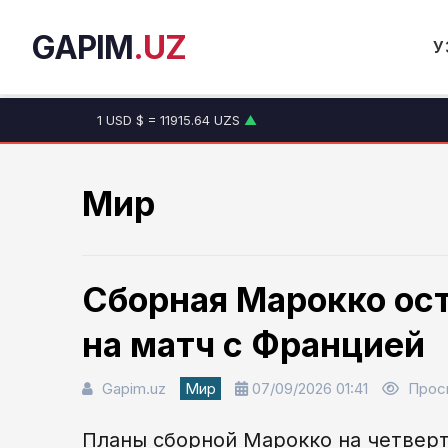
GAPIM
.UZ
У
1 USD $ = 11915.64 UZS
▲
1 EUR € = 13749.46 UZS
▲
1 RUB ₽ = 146.19 UZS
▼
1 CNY ¥ = 1765.52 UZS
▲
Мир
Сборная Марокко ост
на матч с Францией
Gapim.uz
Мир
07/09/2026 01:41
Прос
Планы сборной Марокко на четвер