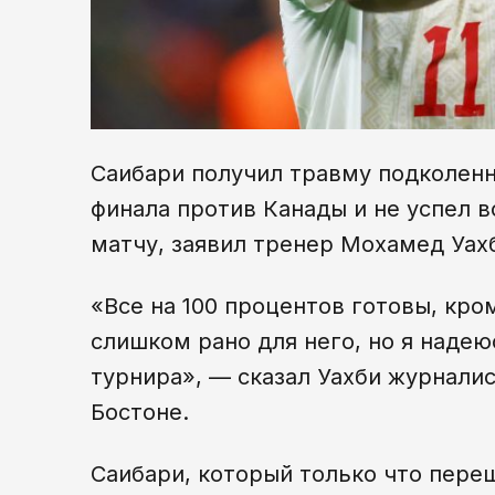
Саибари получил травму подколенн
финала против Канады и не успел 
матчу, заявил тренер Мохамед Уахб
«Все на 100 процентов готовы, кро
слишком рано для него, но я надею
турнира», — сказал Уахби журнали
Бостоне.
Саибари, который только что пере