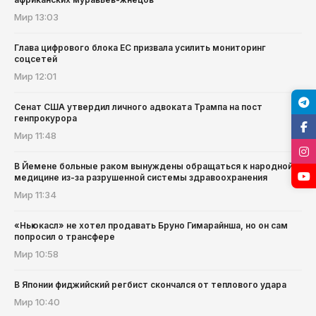
Мир
13:03
Глава цифрового блока ЕС призвала усилить мониторинг
соцсетей
Мир
12:01
Сенат США утвердил личного адвоката Трампа на пост
генпрокурора
Мир
11:48
В Йемене больные раком вынуждены обращаться к народной
медицине из-за разрушенной системы здравоохранения
Мир
11:34
«Ньюкасл» не хотел продавать Бруно Гимарайнша, но он сам
попросил о трансфере
Мир
10:58
В Японии фиджийский регбист скончался от теплового удара
Мир
10:40