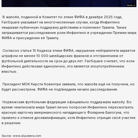
️ В жалобе, поданной в Комитет по этике ФИФА в декабре 2025 года,
FairSquare указывает на многочисленные случаи, когда Инфантино
«выражал публичную поддержку действиям и политике» Трампа. Также
запрашивается расследование роли Инфантино в учреждении Премии мира
ФИФА и присуждении её Трампу.
️ Согласно статье 15 Кодекса этики ФИФА, нарушение нейтралитета карается
штрафом не менее 10 000 швейцарских франков и отстранением от
футбольной деятельности на срок до двух лет. FairSquare считает, что если
Инфантино действовал единолично, это является злоупотреблением
властью.
️ Президент МОК Кирсти Ковентри заявила, что жалоба ещё не получена, но
будет рассмотрена. ФИФА не подтвердила начало расследования.
️ Норвежская футбольная федерация официально поддержала жалобу. Во
время чемпионата мира Трамп лично попросил Инфантино пересмотреть
красную карточку американского нападающего Фоларина Балогуна, что
привело к отмене дисквалификации, хотя Инфантино отрицал своё участие
в решении.
Source: www.aljazeera.com