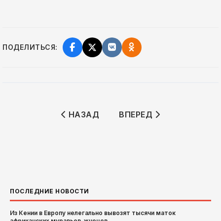
ПОДЕЛИТЬСЯ:
ПРЕДЫДУЩИЙ: СБОРНАЯ МАРОККО О
СЛЕДУЮЩИЙ: ЮЖНЫЙ С
НАЗАД
ВПЕРЕД
ПОСЛЕДНИЕ НОВОСТИ
Из Кении в Европу нелегально вывозят тысячи маток
африканских муравьев-жнецов