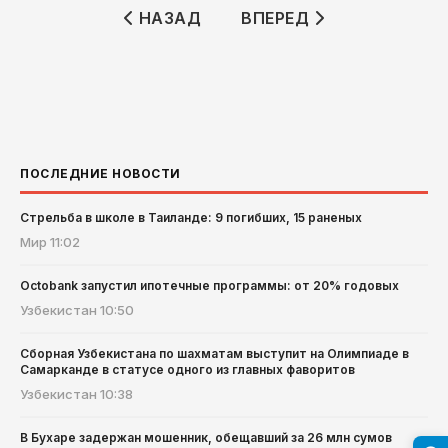
ПРЕДЫДУЩИЙ: В КАШКАДАРЬЕ ВЗРЫ
СЛЕДУЮЩИЙ: КОКАНДС
НАЗАД
ВПЕРЕД
ПОСЛЕДНИЕ НОВОСТИ
Стрельба в школе в Таиланде: 9 погибших, 15 раненых
Мир
11:02
Octobank запустил ипотечные программы: от 20% годовых
Узбекистан
10:50
Сборная Узбекистана по шахматам выступит на Олимпиаде в
Самарканде в статусе одного из главных фаворитов
Узбекистан
10:38
В Бухаре задержан мошенник, обещавший за 26 млн сумов