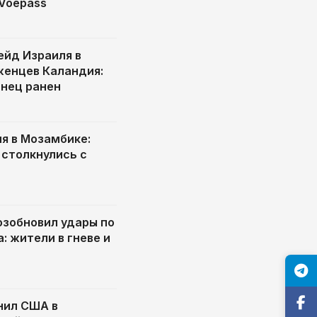
Voepass
ейд Израиля в
женцев Каландия:
инец ранен
я в Мозамбике:
столкнулись с
озобновил удары по
: жители в гневе и
нил США в