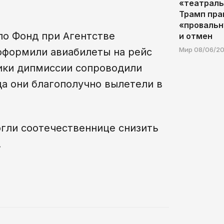
«театраль
Трамп пра
«провальн
ло Фонд при Агентстве
и отмен
Мир
08/06/20
 оформили авиабилеты на рейс
ики дипмиссии сопроводили
да они благополучно вылетели в
гли соотечественнице снизить
.