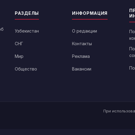
П
РАЗДЕЛЫ
ИНФОРМАЦИЯ
И
об
Узбекистан
О редакции
По
ко
СНГ
Контакты
По
со
Мир
Реклама
По
Общество
Вакансии
При использова