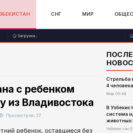
ЗБЕКИСТАН
СНГ
МИР
ОБЩЕ
Загрузка...
ПОСЛ
НОВО
Стрельба 
4 человек
ана с ребенком
Мир
05:48
у из Владивостока
В Узбекис
система 
Просмотров: 37
животных:
Узбекистан
0
етний ребенок, оставшиеся без