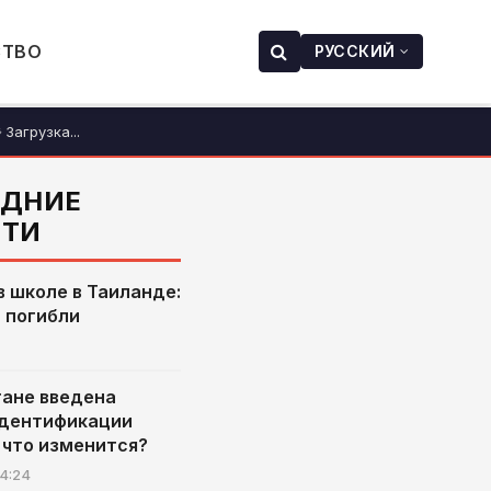
СТВО
РУССКИЙ
Загрузка...
ЕДНИЕ
СТИ
в школе в Таиланде:
а погибли
тане введена
идентификации
 что изменится?
4:24