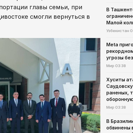
портации главы семьи, при
В Ташкент
дивостоке смогли вернуться в
ограничен
Малой кол
Узбекистан
0
Meta приг
рекордном
угрозы бе
Мир
03:38
Хуситы ат
Саудовску
раненых, 
оборонную
Мир
03:38
В Бразилии
обвинены 