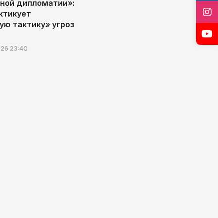
ной дипломатии»:
ктикует
ую тактику» угроз
26 23:40