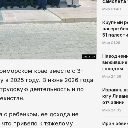
самолета 
Мир
01:40
Крупный р
лагере бе
51 палест
Мир
01:28
Наводнени
выжившие 
голодом
риморском крае вместе с 3-
Мир
24:56
у в 2025 году. В июне 2026 года
трудовую деятельность и по
Израиль в
югу Ливана
екистан.
отчаянии
Мир
24:02
 с ребенком, ее дохода не
, что привело к тяжелому
Иран обви