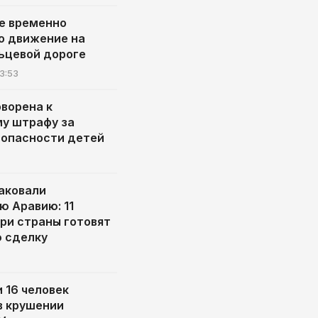
е временно
о движение на
ьцевой дороге
3:53
оворена к
у штрафу за
зопасности детей
аковали
ю Аравию: 11
три страны готовят
 сделку
 16 человек
в крушении