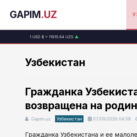
GAPIM
.UZ
У
1 USD $ = 11915.64 UZS
▲
1 EUR € = 13749.46 UZS
▲
1 RUB ₽ = 146.19 UZS
▼
1 CNY ¥ = 1765.52 UZS
▲
Узбекистан
Гражданка Узбекист
возвращена на родин
Gapim.uz
Узбекистан
07/09/2026 04:58
Гражданка Узбекистана и ее малол