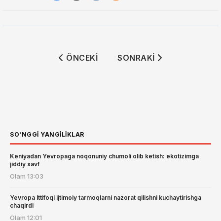
ÖNCEKI MAKALE: MOBIUZ FARG‘ONA V
SONRAKI MAKALE: TOSHK
ÖNCEKI
SONRAKI
SO'NGGI YANGILIKLAR
Keniyadan Yevropaga noqonuniy chumoli olib ketish: ekotizimga
jiddiy xavf
Olam
13:03
Yevropa Ittifoqi ijtimoiy tarmoqlarni nazorat qilishni kuchaytirishga
chaqirdi
Olam
12:01