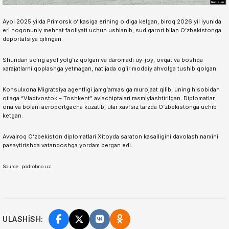
Ayol 2025 yilda Primorsk o‘lkasiga erining oldiga kelgan, biroq 2026 yil iyunida
eri noqonuniy mehnat faoliyati uchun ushlanib, sud qarori bilan O‘zbekistonga
deportatsiya qilingan.
Shundan so‘ng ayol yolg‘iz qolgan va daromadi uy-joy, ovqat va boshqa
xarajatlarni qoplashga yetmagan, natijada og‘ir moddiy ahvolga tushib qolgan.
Konsulxona Migratsiya agentligi jamg‘armasiga murojaat qilib, uning hisobidan
oilaga “Vladivostok – Toshkent” aviachiptalari rasmiylashtirilgan. Diplomatlar
ona va bolani aeroportgacha kuzatib, ular xavfsiz tarzda O‘zbekistonga uchib
ketgan.
Avvalroq O‘zbekiston diplomatlari Xitoyda saraton kasalligini davolash narxini
pasaytirishda vatandoshga yordam bergan edi.
Source: podrobno.uz
ULASHISH: