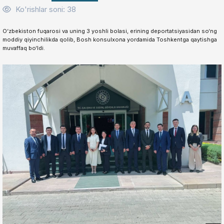
Ko'rishlar soni: 38
O‘zbekiston fuqarosi va uning 3 yoshli bolasi, erining deportatsiyasidan so‘ng
moddiy qiyinchilikda qolib, Bosh konsulxona yordamida Toshkentga qaytishga
muvaffaq bo‘ldi.