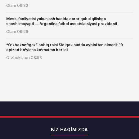
Olam
09:32
Messi faoliyatini yakunlash haqida qaror qabul qilishga
shoshilmayapti — Argentina futbol assotsiatsiyasi prezidenti
Olam
09:26
“O‘zbekneftgaz” sobiq raisi Sidiqov sudda aybini tan olmadi: 19
epizod bo‘yicha ko‘rsatma berildi
O'zbekiston
08:53
BIZ HAQIMIZDA