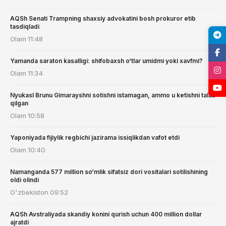
AQSh Senati Trampning shaxsiy advokatini bosh prokuror etib
tasdiqladi
Olam
11:48
Yamanda saraton kasalligi: shifobaxsh o‘tlar umidmi yoki xavfmi?
Olam
11:34
Nyukasl Brunu Gimarayshni sotishni istamagan, ammo u ketishni talab
qilgan
Olam
10:58
Yaponiyada fijiylik regbichi jazirama issiqlikdan vafot etdi
Olam
10:40
Namanganda 577 million so‘mlik sifatsiz dori vositalari sotilishining
oldi olindi
O'zbekiston
09:52
AQSh Avstraliyada skandiy konini qurish uchun 400 million dollar
ajratdi