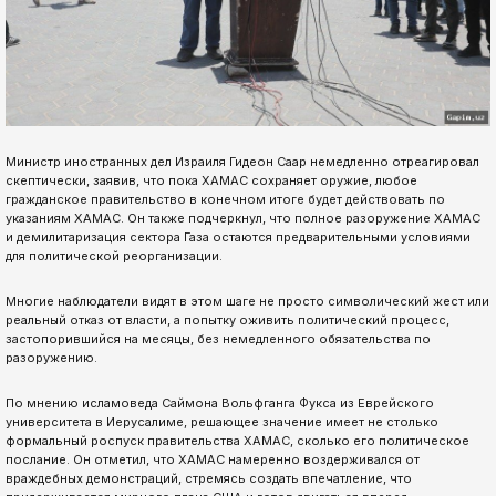
Министр иностранных дел Израиля Гидеон Саар немедленно отреагировал
скептически, заявив, что пока ХАМАС сохраняет оружие, любое
гражданское правительство в конечном итоге будет действовать по
указаниям ХАМАС. Он также подчеркнул, что полное разоружение ХАМАС
и демилитаризация сектора Газа остаются предварительными условиями
для политической реорганизации.
Многие наблюдатели видят в этом шаге не просто символический жест или
реальный отказ от власти, а попытку оживить политический процесс,
застопорившийся на месяцы, без немедленного обязательства по
разоружению.
По мнению исламоведа Саймона Вольфганга Фукса из Еврейского
университета в Иерусалиме, решающее значение имеет не столько
формальный роспуск правительства ХАМАС, сколько его политическое
послание. Он отметил, что ХАМАС намеренно воздерживался от
враждебных демонстраций, стремясь создать впечатление, что