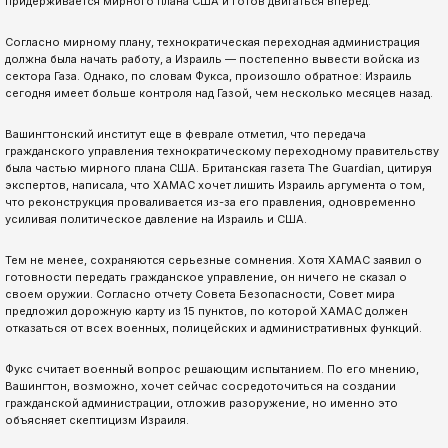
придерживается мирного плана США и готов двигаться вперед.
Согласно мирному плану, технократическая переходная администрация
должна была начать работу, а Израиль — постепенно вывести войска из
сектора Газа. Однако, по словам Фукса, произошло обратное: Израиль
сегодня имеет больше контроля над Газой, чем несколько месяцев назад.
Вашингтонский институт еще в феврале отметил, что передача
гражданского управления технократическому переходному правительству
была частью мирного плана США. Британская газета The Guardian, цитируя
экспертов, написала, что ХАМАС хочет лишить Израиль аргумента о том,
что реконструкция проваливается из-за его правления, одновременно
усиливая политическое давление на Израиль и США.
Тем не менее, сохраняются серьезные сомнения. Хотя ХАМАС заявил о
готовности передать гражданское управление, он ничего не сказал о
своем оружии. Согласно отчету Совета Безопасности, Совет мира
предложил дорожную карту из 15 пунктов, по которой ХАМАС должен
отказаться от всех военных, полицейских и административных функций.
Фукс считает военный вопрос решающим испытанием. По его мнению,
Вашингтон, возможно, хочет сейчас сосредоточиться на создании
гражданской администрации, отложив разоружение, но именно это
объясняет скептицизм Израиля.