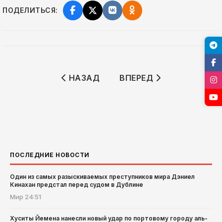
ПОДЕЛИТЬСЯ:
ПРЕДЫДУЩИЙ: БОЛЕЛЬЩИКИ АРГЕНТ
СЛЕДУЮЩИЙ: ТРАМП ВН
НАЗАД
ВПЕРЕД
ПОСЛЕДНИЕ НОВОСТИ
Один из самых разыскиваемых преступников мира Дэниел
Кинахан предстал перед судом в Дублине
Мир
24:51
Хуситы Йемена нанесли новый удар по портовому городу аль-