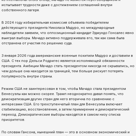
испытывает трудности даже с достижением соглашений внутри
собственного лагеря.
В 2024 году избирательная комиссия объявила победителем
действующего президента Николаса Мадуро, но международные
наблюдатели заявили, что оппозиционный кандидат Эдмундо Гонсалес явно
выиграл выборы. Мачадо активно поддерживала его, так как сама была
отстранена от участия по решению суда.
3 января 2026 года американские военные похитили Мадуро и доставили в
США. С тех пор Дельси Родригес является исполняющей обязанности
президента. Амбиции Мачадо стать президентом никогда не скрывались, но
чем дольше она находится за границей, тем больше рискует потерять
популярность внутри страны.
Режим США не заинтересован в том, чтобы Мачадо стала президентом
Венесуэлы как можно скорее. Трамп неоднократно давал понять, что
демократизация других стран для него вторична по сравнению с
интересами США. Его трехступенчатый план для Венесуэлы включает
стабилизацию, восстановление, а затем примирение и демократический
переход. Демократические выборы находятся в самом низу списка
приоритетов.
По словам Гансона, нынешний план — это в основном экономический и