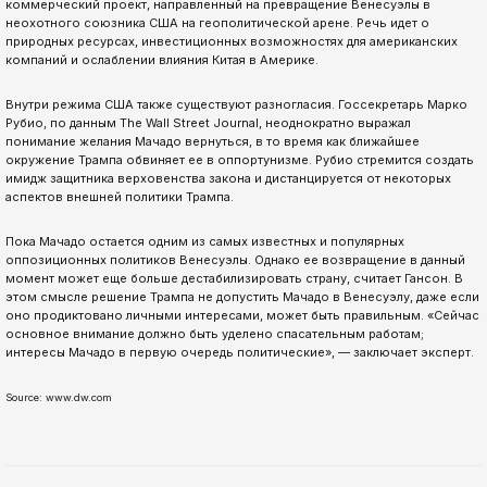
коммерческий проект, направленный на превращение Венесуэлы в
неохотного союзника США на геополитической арене. Речь идет о
природных ресурсах, инвестиционных возможностях для американских
компаний и ослаблении влияния Китая в Америке.
Внутри режима США также существуют разногласия. Госсекретарь Марко
Рубио, по данным The Wall Street Journal, неоднократно выражал
понимание желания Мачадо вернуться, в то время как ближайшее
окружение Трампа обвиняет ее в оппортунизме. Рубио стремится создать
имидж защитника верховенства закона и дистанцируется от некоторых
аспектов внешней политики Трампа.
Пока Мачадо остается одним из самых известных и популярных
оппозиционных политиков Венесуэлы. Однако ее возвращение в данный
момент может еще больше дестабилизировать страну, считает Гансон. В
этом смысле решение Трампа не допустить Мачадо в Венесуэлу, даже если
оно продиктовано личными интересами, может быть правильным. «Сейчас
основное внимание должно быть уделено спасательным работам;
интересы Мачадо в первую очередь политические», — заключает эксперт.
Source: www.dw.com