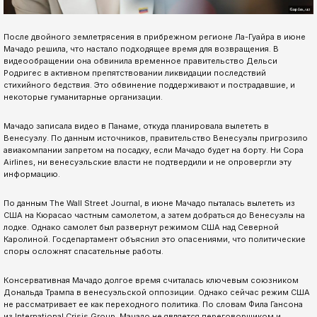
После двойного землетрясения в прибрежном регионе Ла-Гуайра в июне
Мачадо решила, что настало подходящее время для возвращения. В
видеообращении она обвинила временное правительство Дельси
Родригес в активном препятствовании ликвидации последствий
стихийного бедствия. Это обвинение поддерживают и пострадавшие, и
некоторые гуманитарные организации.
Мачадо записала видео в Панаме, откуда планировала вылететь в
Венесуэлу. По данным источников, правительство Венесуэлы пригрозило
авиакомпании запретом на посадку, если Мачадо будет на борту. Ни Copa
Airlines, ни венесуэльские власти не подтвердили и не опровергли эту
информацию.
По данным The Wall Street Journal, в июне Мачадо пыталась вылететь из
США на Кюрасао частным самолетом, а затем добраться до Венесуэлы на
лодке. Однако самолет был развернут режимом США над Северной
Каролиной. Госдепартамент объяснил это опасениями, что политические
споры осложнят спасательные работы.
Консервативная Мачадо долгое время считалась ключевым союзником
Дональда Трампа в венесуэльской оппозиции. Однако сейчас режим США
не рассматривает ее как переходного политика. По словам Фила Гансона
из International Crisis Group, Мачадо не является переговорщиком и