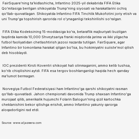
️ FairSquare'ning ta'kidlashicha, Infantino 2025-yil dekabrida FIFA Etika
Qo'mitasiga berilgan shikoyatda Trump'ning siyosati va harakatlarini ochiq
qo'llab-quvvatlagan. Shikoyatda Infantino FIFA Tinchlik Mukofotini joriy etish va
uni Trump'ga topshirish qarorida rol o'ynaganligi tekshirilishi so'ralgan.
️ FIFA Etika Kodeksining 15-moddasiga ko'ra, betaraflik majburiyati buzilgan
taqdirda kamida 10,000 Shveytsariya franki miqdorida jarima va ikki yilgacha
futbol faoliyatidan chetlashtirish jazosi nazarda tutilgan. FairSquare, agar
Infantino bir tomonlama harakat qilgan bo'lsa, bu hokimiyatni suiiste'mol qilish
deb hisoblaydi.
️ IOC prezidenti Kirsti Koventri shikoyat hali olinmaganini, ammo kelib tushsa,
ko'rib chiqilishini aytdi. FIFA esa tergov boshlanganligi haqida hech qanday
ma'lumot bermagan.
️ Norvegiya Futbol Federatsiyasi ham Infantino'ga qarshi shikoyatni rasman
qo'llab-quvvatladi. Jahon chempionati davomida Trump shaxsan Infantino'ga
murojaat qilib, amerikalik hujumchi Folarin Balogun'ning qizil kartochka
cheklanishini bekor qilishga erishdi, ammo Infantino yakuniy qarorga
aloqadorligini rad etdi.
Source: www.aljazeera.com