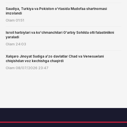
Saudiya, Turkiya va Pokiston o'rtasida Mudofaa shartnomasi
imzolandi
Olam
01:51
Isroil harbiylari va ko'chmanchilari G'arbiy Sohilda olti falastinlikni
yaraladi
Olam
24:03
Xalqaro Jinoyat Sudiga a'zo davlatlar Chad va Venesuelani
chiqishdan voz kechishga chaqirdi
Olam
08/07/2026 23:47