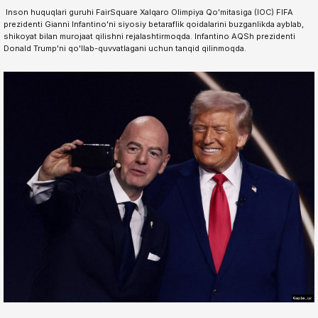
️ Inson huquqlari guruhi FairSquare Xalqaro Olimpiya Qo'mitasiga (IOC) FIFA
prezidenti Gianni Infantino'ni siyosiy betaraflik qoidalarini buzganlikda ayblab,
shikoyat bilan murojaat qilishni rejalashtirmoqda. Infantino AQSh prezidenti
Donald Trump'ni qo'llab-quvvatlagani uchun tanqid qilinmoqda.