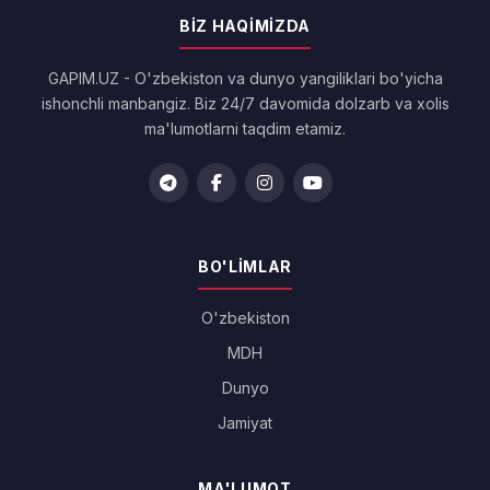
BIZ HAQIMIZDA
GAPIM.UZ - O'zbekiston va dunyo yangiliklari bo'yicha
ishonchli manbangiz. Biz 24/7 davomida dolzarb va xolis
ma'lumotlarni taqdim etamiz.
BO'LIMLAR
O'zbekiston
MDH
Dunyo
Jamiyat
MA'LUMOT