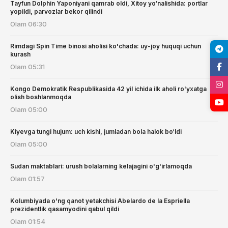
Tayfun Dolphin Yaponiyani qamrab oldi, Xitoy yo‘nalishida: portlar
yopildi, parvozlar bekor qilindi
Olam
06:30
Rimdagi Spin Time binosi aholisi ko'chada: uy-joy huquqi uchun
kurash
Olam
05:31
Kongo Demokratik Respublikasida 42 yil ichida ilk aholi ro'yxatga
olish boshlanmoqda
Olam
05:00
Kiyevga tungi hujum: uch kishi, jumladan bola halok bo‘ldi
Olam
05:00
Sudan maktablari: urush bolalarning kelajagini o'g'irlamoqda
Olam
01:57
Kolumbiyada o'ng qanot yetakchisi Abelardo de la Espriella
prezidentlik qasamyodini qabul qildi
Olam
01:54