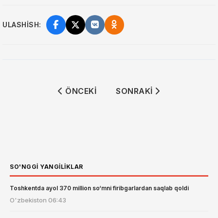
ULASHISH:
ÖNCEKI MAKALE: MAROKASH TERMA JA
SONRAKI MAKALE: JANUB
ÖNCEKI
SONRAKI
SO'NGGI YANGILIKLAR
Toshkentda ayol 370 million so‘mni firibgarlardan saqlab qoldi
O'zbekiston
06:43