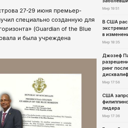
заболевш
Мир
19:51
строва 27-29 июня премьер-
учил специально созданную для
В США рас
экстремал
оризонта» (Guardian of the Blue
в изменен
вовала и была учреждена
Мир
18:35
Джозеф Па
разрешени
ринг посл
дисквалиф
Мир
17:56
США запр
филиппинс
лидера
Мир
17:36