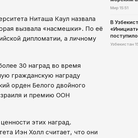
Мир
15:51
ерситета Ниташа Каул назвала
В Узбекис
орая вызвала «насмешки». По её
«Инициат
поступило
дийской дипломатии, а личному
Узбекистан
1
более 30 наград во время
шую гражданскую награду
цкий орден Белого двойного
Израиля и премию ООН
ценности этих наград.
ета Иэн Холл считает, что они