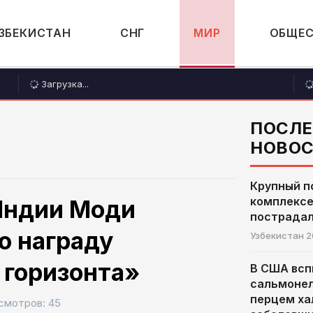
ЗБЕКИСТАН
СНГ
МИР
ОБЩЕ
Загрузка...
ПОСЛ
НОВО
Крупный п
комплексе
Индии Моди
пострадал
ю награду
Узбекистан
2
 горизонта»
В США вс
сальмонел
перцем ха
смотров: 45