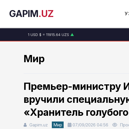
GAPIM
.UZ
У
1 USD $ = 11915.64 UZS
▲
1 EUR € = 13749.46 UZS
▲
1 RUB ₽ = 146.19 UZS
▼
1 CNY ¥ = 1765.52 UZS
▲
Мир
Премьер-министру 
вручили специальну
«Хранитель голубого
Gapim.uz
Мир
07/09/2026 04:56
Про