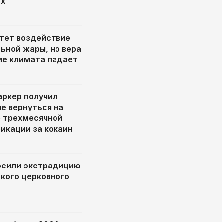
их
тет воздействие
ьной жары, но вера
ие климата падает
ркер получил
е вернуться на
е трехмесячной
икации за кокаин
осили экстрадицию
кого церковного