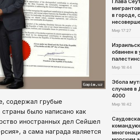
Глава Сеу
мигрантов
в городе, 
несоверш
Мир
17:27
Израильск
обвинен в
палестинс
Мир
16:44
Эбола мут
случаев в
4000
е, содержал грубые
Мир
16:42
 страны было написано как
Саудовска
ерство иностранных дел Сейшел
командую
ерсия», а сама награда является
многонац
морским 