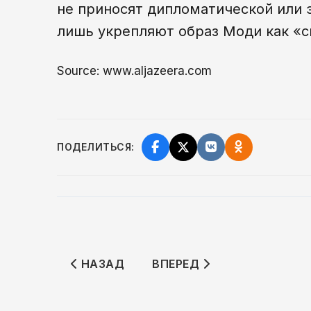
не приносят дипломатической или 
лишь укрепляют образ Моди как «с
Source: www.aljazeera.com
ПОДЕЛИТЬСЯ:
ПРЕДЫДУЩИЙ: БУДУЩИЙ IPHONE 18 P
СЛЕДУЮЩИЙ: АПЕЛЛЯЦИО
НАЗАД
ВПЕРЕД