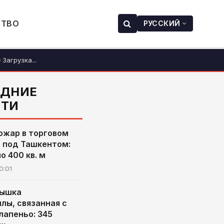
СТВО
РУССКИЙ
Загрузка...
ЕДНИЕ
СТИ
ожар в торговом
 под Ташкентом:
о 400 кв. м
0:01
пышка
лы, связанная с
лапеньо: 345