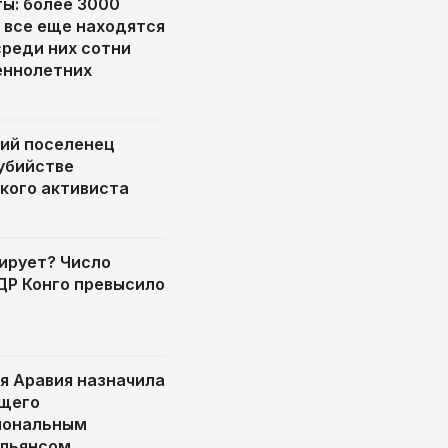
ты: более 3000
 все еще находятся
среди них сотни
еннолетних
ий поселенец
 убийстве
кого активиста
ирует? Число
 ДР Конго превысило
я Аравия назначила
щего
иональным
альянсом