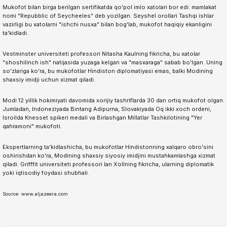
Mukofot bilan birga berilgan sertifikatda qo'pol imlo xatolari bor edi: mamlakat
nomi "Repubblic of Seycheeles" deb yozilgan. Seyshel orollari Tashqi ishlar
vazirligi bu xatolarni "ishchi nusxa" bilan bog'lab, mukofot haqiqiy ekanligini
ta'kidladi.
Vestminster universiteti professori Nitasha Kaulning fikricha, bu xatolar
"shoshilinch ish" natijasida yuzaga kelgan va "masxaraga" sabab bo'lgan. Uning
so'zlariga ko'ra, bu mukofotlar Hindiston diplomatiyasi emas, balki Modining
shaxsiy imidji uchun xizmat qiladi.
Modi 12 yillik hokimiyati davomida xorijiy tashriflarda 30 dan ortiq mukofot olgan.
Jumladan, Indoneziyada Bintang Adipurna, Slovakiyada Oq ikki xoch ordeni,
Isroilda Knesset spikeri medali va Birlashgan Millatlar Tashkilotining "Yer
qahramoni" mukofoti.
Ekspertlarning ta'kidlashicha, bu mukofotlar Hindistonning xalqaro obro'sini
oshirishdan ko'ra, Modining shaxsiy siyosiy imidjini mustahkamlashga xizmat
qiladi. Grifffit universiteti professori Ian Xollning fikricha, ularning diplomatik
yoki iqtisodiy foydasi shubhali.
Source: www.aljazeera.com