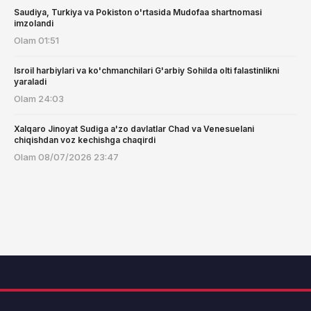
Saudiya, Turkiya va Pokiston o'rtasida Mudofaa shartnomasi
imzolandi
Olam
01:51
Isroil harbiylari va ko'chmanchilari G'arbiy Sohilda olti falastinlikni
yaraladi
Olam
24:03
Xalqaro Jinoyat Sudiga a'zo davlatlar Chad va Venesuelani
chiqishdan voz kechishga chaqirdi
Olam
08/07/2026 23:47