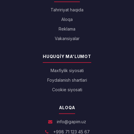
Tahririyat haqida
Aloqa
Reklama
Vakansiyalar
HUQUQIY MA'LUMOT
Maxfiylik siyosati
Foydalanish shartlari
Cookie siyosati
ALOQA
info@gapim.uz
+998 71 123 45 67