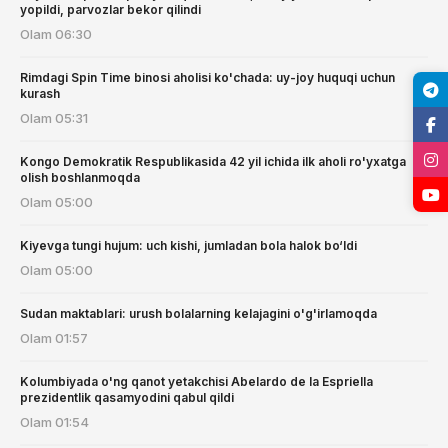
yopildi, parvozlar bekor qilindi
Olam
06:30
Rimdagi Spin Time binosi aholisi ko'chada: uy-joy huquqi uchun
kurash
Olam
05:31
Kongo Demokratik Respublikasida 42 yil ichida ilk aholi ro'yxatga
olish boshlanmoqda
Olam
05:00
Kiyevga tungi hujum: uch kishi, jumladan bola halok bo‘ldi
Olam
05:00
Sudan maktablari: urush bolalarning kelajagini o'g'irlamoqda
Olam
01:57
Kolumbiyada o'ng qanot yetakchisi Abelardo de la Espriella
prezidentlik qasamyodini qabul qildi
Olam
01:54