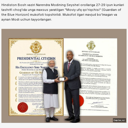
Hindiston Bosh vaziri Narendra Modining Seyshel orollariga 27-29 iyun kunlari
tashrifi chog'ida unga maxsus yaratilgan "Moviy ufq qo'riqchisi" (Guardian of
the Blue Horizon) mukofoti topshirildi. Mukofot ilgari mavjud bo'lmagan va
aynan Modi uchun tayyorlangan.