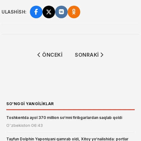
ULASHISH:
ÖNCEKI MAKALE: IPHONE 18 PRO OLDI
SONRAKI MAKALE: AQSH 
ÖNCEKI
SONRAKI
SO'NGGI YANGILIKLAR
Toshkentda ayol 370 million so‘mni firibgarlardan saqlab qoldi
O'zbekiston
06:43
Tayfun Dolphin Yaponiyani qamrab oldi, Xitoy yo‘nalishida: portlar