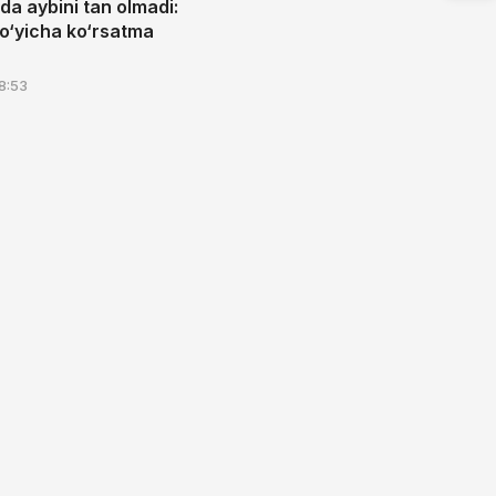
da aybini tan olmadi:
bo‘yicha ko‘rsatma
8:53
 AMALDORLAR TO‘RT YILGA QAMALDI, AMMO PROBATS
TILMADI