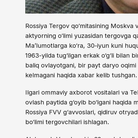
Rossiya Tergov qo‘mitasining Moskva v
aktyorning o‘limi yuzasidan tergovga q
Ma’lumotlarga ko‘ra, 30-iyun kuni huqu
1963-yilda tug‘ilgan erkak o‘g‘li bilan
baliq ovlayotgani, bir payt daryo oqimi
kelmagani haqida xabar kelib tushgan.
Ilgari ommaviy axborot vositalari va T
ovlash paytida g‘oyib bo‘lgani haqida 
Rossiya FVV g‘avvoslari, qidiruv otrya
bo‘limi tergovchilari ishlagan.