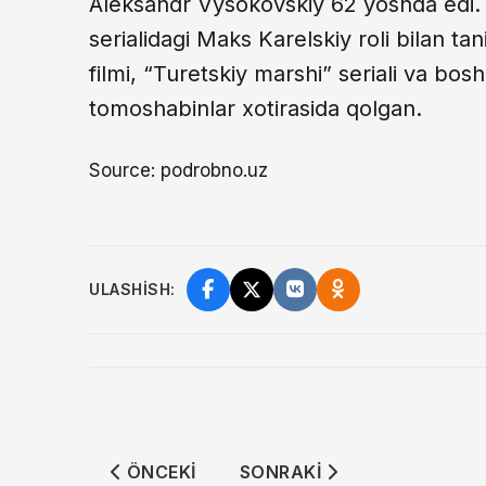
Aleksandr Vysokovskiy 62 yoshda edi. 
serialidagi Maks Karelskiy roli bilan t
filmi, “Turetskiy marshi” seriali va bosh
tomoshabinlar xotirasida qolgan.
Source: podrobno.uz
ULASHISH:
ÖNCEKI MAKALE: BISHKEKDA "75 MAKTUB
SONRAKI MAKALE: O‘ZBEK
ÖNCEKI
SONRAKI