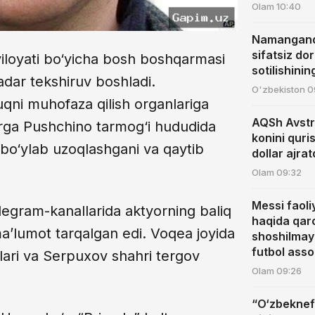
Olam
10:40
Namanganda
sifatsiz dor
iloyati bo‘yicha bosh boshqarmasi
sotilishining
adar tekshiruv boshladi.
O'zbekiston
0
qni muhofaza qilish organlariga
AQSh Avstr
 birga Pushchino tarmog‘i hududida
konini quri
 bo‘ylab uzoqlashgani va qaytib
dollar ajrat
Olam
09:32
Messi faoli
elegram-kanallarida aktyorning baliq
haqida qaro
ma’lumot tarqalgan edi. Voqea joyida
shoshilmay
futbol asso
dlari va Serpuxov shahri tergov
Olam
09:26
“O‘zbekneft