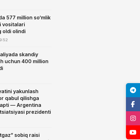
 577 million so‘mlik
i vositalari
 oldi olindi
9:52
aliyada skandiy
sh uchun 400 million
di
yatini yakunlash
r qabul qilishga
apti — Argentina
tsiatsiyasi prezidenti
gaz” sobiq raisi