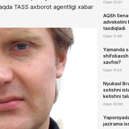
Olam
12:01
haqda TASS axborot agentligi xabar
AQSh Senat
advokatini 
tasdiqladi
Olam
11:48
Yamanda sa
shifobaxsh 
xavfmi?
Olam
11:34
Nyukasl Br
sotishni i
ketishni ta
Olam
10:58
Yaponiyada 
jazirama is