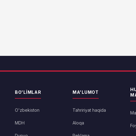
H
BO'LIMLAR
MA'LUMOT
M
O'zbekiston
Tahririyat haqida
Max
MDH
Aloqa
Foy
Dunyo
Reklama