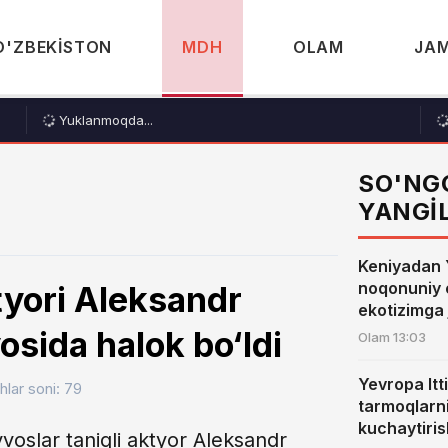
O'ZBEKISTON
MDH
OLAM
JAM
Yuklanmoqda...
SO'NG
YANGI
Keniyadan
noqonuniy c
tyori Aleksandr
ekotizimga 
sida halok bo‘ldi
Olam
13:03
Yevropa Itti
hlar soni: 79
tarmoqlarni
kuchaytiris
voslar taniqli aktyor Aleksandr