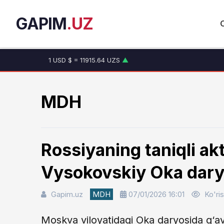
GAPIM
.UZ
1 USD $ = 11915.64 UZS
▲
1 EUR € = 13749.46 UZS
▲
1 RUB ₽ = 146.19 UZS
▼
1 CNY ¥ = 1765.52 UZS
▲
MDH
Rossiyaning taniqli ak
Vysokovskiy Oka daryo
Gapim.uz
MDH
07/01/2026 16:01
Ko'ris
Moskva viloyatidagi Oka daryosida g‘av