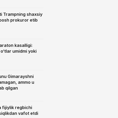
i Trampning shaxsiy
bosh prokuror etib
raton kasalligi:
o‘tlar umidmi yoki
unu Gimarayshni
stamagan, ammo u
lab qilgan
fijiylik regbichi
siqlikdan vafot etdi