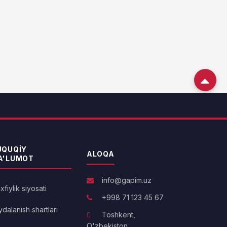
UQUQIY
ALOQA
A'LUMOT
info@gapim.uz
fiylik siyosati
+998 71 123 45 67
dalanish shartlari
Toshkent,
O'zbekiston