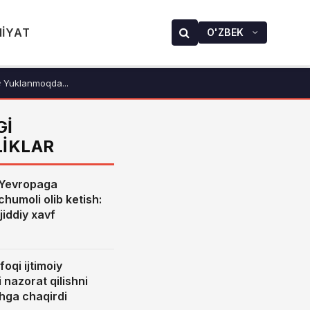
IYAT
O'ZBEK
Yuklanmoqda...
GI
LIKLAR
 Yevropaga
humoli olib ketish:
jiddiy xavf
foqi ijtimoiy
 nazorat qilishni
hga chaqirdi