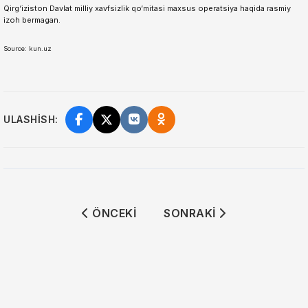
Qirg‘iziston Davlat milliy xavfsizlik qo‘mitasi maxsus operatsiya haqida rasmiy
izoh bermagan.
Source: kun.uz
ULASHISH:
ÖNCEKI MAKALE: BISHKEKDAGI MANAS 
SONRAKI MAKALE: MIRZI
ÖNCEKI
SONRAKI