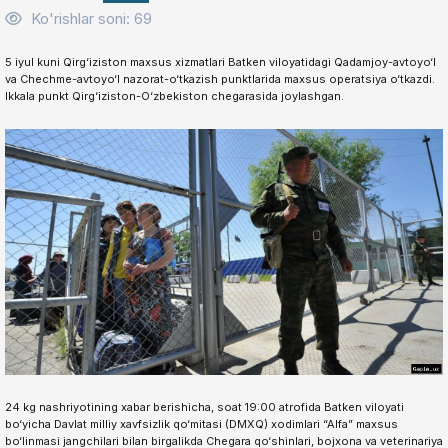
Ko'rishlar soni: 69
5 iyul kuni Qirg‘iziston maxsus xizmatlari Batken viloyatidagi Qadamjoy-avtoyo‘l
va Chechme-avtoyo‘l nazorat-o‘tkazish punktlarida maxsus operatsiya o‘tkazdi.
Ikkala punkt Qirg‘iziston-O‘zbekiston chegarasida joylashgan.
24 kg nashriyotining xabar berishicha, soat 19:00 atrofida Batken viloyati
bo‘yicha Davlat milliy xavfsizlik qo‘mitasi (DMXQ) xodimlari “Alfa” maxsus
bo‘linmasi jangchilari bilan birgalikda Chegara qo‘shinlari, bojxona va veterinariya