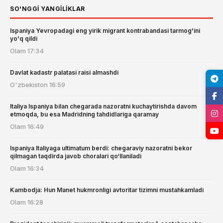
SO'NGGI YANGILIKLAR
Ispaniya Yevropadagi eng yirik migrant kontrabandasi tarmog'ini
yo'q qildi
Olam
17:34
Davlat kadastr palatasi raisi almashdi
O'zbekiston
16:59
Italiya Ispaniya bilan chegarada nazoratni kuchaytirishda davom
etmoqda, bu esa Madridning tahdidlariga qaramay
Olam
16:49
Ispaniya Italiyaga ultimatum berdi: chegaraviy nazoratni bekor
qilmagan taqdirda javob choralari qo‘llaniladi
Olam
16:34
Kambodja: Hun Manet hukmronligi avtoritar tizimni mustahkamladi
Olam
16:28