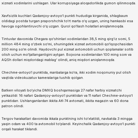
xizmati xodimlarini ushlagan. Ular korrupsiyaga aloqadorlikda gumon qilinmoqda.
Xavfsizlik kuchlari Qadamjoy-avtoyo‘l punkti hududiga kirganida, shlagbaum
oldidagi postda turgan praporshchik to‘rt marta o‘q uzgan, uning hamkasbi esa
havoga ogohlantiruvchi o‘q uzgan. Qurol qo‘llash holatlari aniqlanmoqda.
Tintuvlar davomida Chegara qo‘shinlari xodimlaridan 38,5 ming qirg‘iz somi, 5
million 484 ming o‘zbek so‘mi, shuningdek xizmat avtomobili qo‘lqopchasidan
200 ming so‘m olindi. Haydovchi pul xizmat avtomobili uchun qoplamalar sotib
olish uchun mo‘ljallanganligini aytgan. Bojxona xodimlaridan 100 ming som va
AQSh dollari miqdoridagi mablag‘ olindi, aniq miqdori aniqlanmoqda.
Chechme-avtoyo‘l punktida, manbalarga ko‘ra, ikki xodim noqonuniy pul olish
vaqtida videokuzatuv kameralariga tushib qolgan.
Batken viloyati bo‘yicha DMXQ boshqarmasiga 27 nafar harbiy xizmatchi
yetkazildi: 16 nafari Qadamjoy-avtoyo‘l punktidan va 11 nafari Chechme-avtoyo‘l
punktidan. Ushlanganlardan ikkita AK-74 avtomati, ikkita magazin va 60 dona
patron olindi.
Tergov harakatlari davomida ikkala punktning ishi to‘xtatildi, navbatda 3 mingga
yaqin odam va 400 ta avtomobil to‘plandi. Keyinchalik Qadamjoy-avtoyo‘l punkti
orqali harakat tiklandi.