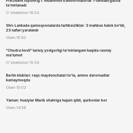
Prezident topshirig‘i: muammoli transformatorlar 1-sentabrgacha
ta’mirlanadi
O'zbekiston
16:24
Shri-Lankada qamoqxonalarda tartibsizliklar: 3 mahbus halok bo‘ldi,
23 nafari yaralandi
Olam
15:50
“Chodra hovli” tarixiy yodgorligi ta’mirlangani haqida rasmiy
ma’lumot
O'zbekiston
15:34
Berlin klublari: raqs maydonchalari to'la, ammo daromadlar
kamaymoqda
Olam
15:02
Yaman: Husiylar Marib shahriga hujum qildi, qurbonlar bor
Olam
14:58