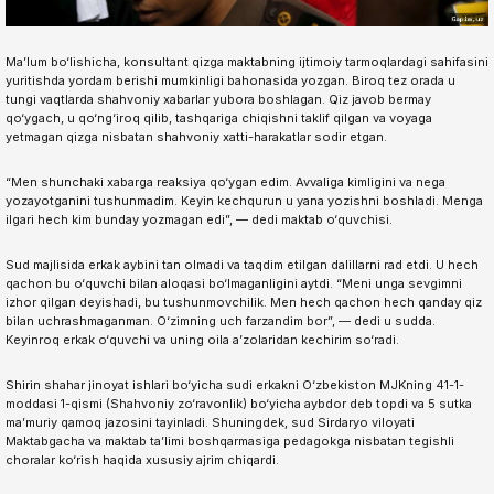
Ma’lum bo‘lishicha, konsultant qizga maktabning ijtimoiy tarmoqlardagi sahifasini
yuritishda yordam berishi mumkinligi bahonasida yozgan. Biroq tez orada u
tungi vaqtlarda shahvoniy xabarlar yubora boshlagan. Qiz javob bermay
qo‘ygach, u qo‘ng‘iroq qilib, tashqariga chiqishni taklif qilgan va voyaga
yetmagan qizga nisbatan shahvoniy xatti-harakatlar sodir etgan.
“Men shunchaki xabarga reaksiya qo‘ygan edim. Avvaliga kimligini va nega
yozayotganini tushunmadim. Keyin kechqurun u yana yozishni boshladi. Menga
ilgari hech kim bunday yozmagan edi”, — dedi maktab o‘quvchisi.
Sud majlisida erkak aybini tan olmadi va taqdim etilgan dalillarni rad etdi. U hech
qachon bu o‘quvchi bilan aloqasi bo‘lmaganligini aytdi. “Meni unga sevgimni
izhor qilgan deyishadi, bu tushunmovchilik. Men hech qachon hech qanday qiz
bilan uchrashmaganman. O‘zimning uch farzandim bor”, — dedi u sudda.
Keyinroq erkak o‘quvchi va uning oila a’zolaridan kechirim so‘radi.
Shirin shahar jinoyat ishlari bo‘yicha sudi erkakni O‘zbekiston MJKning 41-1-
moddasi 1-qismi (Shahvoniy zo‘ravonlik) bo‘yicha aybdor deb topdi va 5 sutka
ma’muriy qamoq jazosini tayinladi. Shuningdek, sud Sirdaryo viloyati
Maktabgacha va maktab ta’limi boshqarmasiga pedagokga nisbatan tegishli
choralar ko‘rish haqida xususiy ajrim chiqardi.