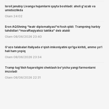
Isroil janubiy Livanga hujumlarni qayta boshladi: aholi g'azab va
umidsizlikda
Olam
24:02
Eron AQShning “teatr diplomatiyasi”ni fosh qildi: Trampning harbiy
tahdidlari “muvaffaqiyatsiz taktika” deb ataldi
Olam
08/06/2026 23:40
G‘azo talabalari Italiyada o‘qish imkoniyatini qo‘lga kiritdi, ammo yo‘l
hali ham yopiq
Olam
08/06/2026 23:34
Tramp tug'ilish fuqaroligini cheklash bo'yicha yangi farmonlarni
imzoladi
Olam
08/06/2026 22:31