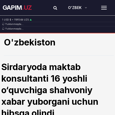
GAPIM
.UZ
O'ZBEK
TOG
1 USD $ = 11915.64 UZS
▲
Yuklanmoqda...
1 EUR € = 13749.46 UZS
▲
Yuklanmoqda...
1 RUB ₽ = 146.19 UZS
▼
1 CNY ¥ = 1765.52 UZS
▲
O'zbekiston
Sirdaryoda maktab
konsultanti 16 yoshli
o‘quvchiga shahvoniy
xabar yuborgani uchun
hibsga olindi