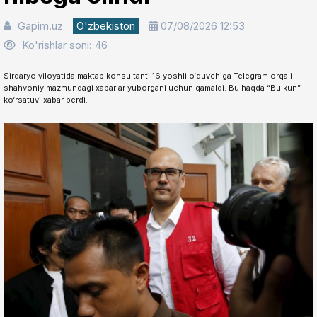
Gapim.uz
O'zbekiston
07/08/2026 12:53
Ko'rishlar soni: 46
Sirdaryo viloyatida maktab konsultanti 16 yoshli o‘quvchiga Telegram orqali
shahvoniy mazmundagi xabarlar yuborgani uchun qamaldi. Bu haqda “Bu kun”
ko‘rsatuvi xabar berdi.