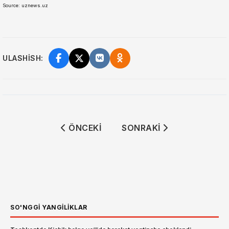
Source: uznews.uz
ULASHISH:
ÖNCEKI MAKALE: SENATNING 17-YALPI 
SONRAKI MAKALE: TARIX
ÖNCEKI
SONRAKI
SO'NGGI YANGILIKLAR