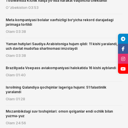
Toshkentda Kichik halqa yo‘lida harakat vaqtincha cheklandi
O'zbekiston
03:53
Meta kompaniyasi bolalar xavfsizligi bo‘yicha rekord darajadagi
jarimaga tortildi
Olam
03:38
Yaman hutiylari Saudiya Arabistoniga hujum qildi: 11 kishi yaralandi,
uch davlat mudofaa shartnomasi imzolaydi
Olam
03:38
Braziliyada Voepass aviakompaniyasi halokatida 16 kishi ayblandi
Olam
01:40
Isroilning Qalandiya qochqinlar lageriga hujumi: 51 falastinlik
yaralandi
Olam
01:28
Mozambikdagi suv toshqinlari: omon qolganlar endi ochlik bilan
yuzma-yuz
Olam
24:56