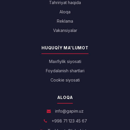
Tahririyat haqida
Aloqa
Reklama
Vakansiyalar
HUQUQIY MA'LUMOT
Maxfiylik siyosati
Foydalanish shartlari
Cookie siyosati
ALOQA
info@gapim.uz
+998 71 123 45 67