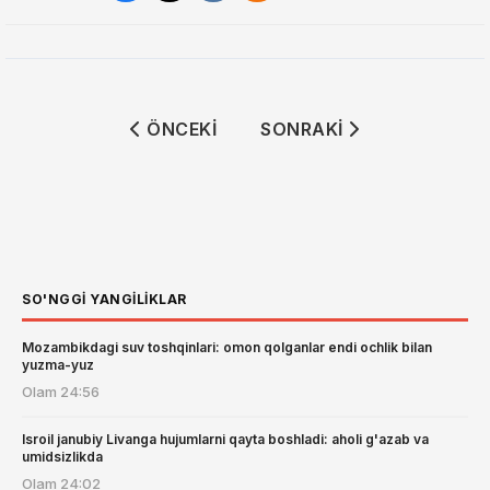
ÖNCEKI MAKALE: O'GAY OTA 14 YIL 5 
SONRAKI MAKALE: O‘ZBE
ÖNCEKI
SONRAKI
SO'NGGI YANGILIKLAR
Mozambikdagi suv toshqinlari: omon qolganlar endi ochlik bilan
yuzma-yuz
Olam
24:56
Isroil janubiy Livanga hujumlarni qayta boshladi: aholi g'azab va
umidsizlikda
Olam
24:02