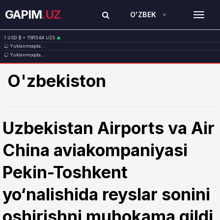
GAPIM
.UZ
O'ZBEK
TOG
1 USD $ = 11915.64 UZS
▲
Yuklanmoqda...
1 EUR € = 13749.46 UZS
▲
Yuklanmoqda...
1 RUB ₽ = 146.19 UZS
▼
1 CNY ¥ = 1765.52 UZS
▲
O'zbekiston
Uzbekistan Airports va Air
China aviakompaniyasi
Pekin-Toshkent
yo‘nalishida reyslar sonini
oshirishni muhokama qildi