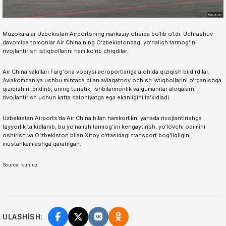
Muzokaralar Uzbekistan Airportsning markaziy ofisida bo‘lib o‘tdi. Uchrashuv
davomida tomonlar Air China’ning O‘zbekistondagi yo‘nalish tarmog‘ini
rivojlantirish istiqbollarini ham ko‘rib chiqdilar.
Air China vakillari Farg‘ona vodiysi aeroportlariga alohida qiziqish bildirdilar.
Aviakompaniya ushbu mintaqa bilan aviaqatnov ochish istiqbollarini o‘rganishga
qiziqishini bildirib, uning turistik, ishbilarmonlik va gumanitar aloqalarni
rivojlantirish uchun katta salohiyatga ega ekanligini ta’kidladi.
Uzbekistan Airports’da Air China bilan hamkorlikni yanada rivojlantirishga
tayyorlik ta’kidlanib, bu yo‘nalish tarmog‘ini kengaytirish, yo‘lovchi oqimini
oshirish va O‘zbekiston bilan Xitoy o‘rtasidagi transport bog‘liqligini
mustahkamlashga qaratilgan.
Source: kun.uz
ULASHISH: