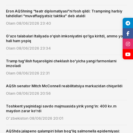
Eron AQShning “teatr diplomatiyasi”ni fosh qildi: Trampning harbiy
tahdidlari “muvaffaqiyatsiz taktika” deb ataldi
Olam
08/06/2026 23:40
G‘azo talabalari Italiyada o‘qish imkoniyatini qo‘lga kiritdi, ammo yo‘l
hali ham yopiq
Olam
08/06/2026 23:34
Tramp tug'ilish fuqaroligini cheklash bo'yicha yangi farmonlarni
imzoladi
Olam
08/06/2026 22:31
AQSh senator Mitch McConnell reabilitatsiya markazidan chiqarildi
Olam
08/06/2026 20:56
Toshkent yaqinidagi savdo majmuasida yirik yong‘in: 400 kv.m
maydon zarar ko‘rdi
O'zbekiston
08/06/2026 20:01
AQShda jalapeno qalampiri bilan bog'liq salmonella epidemiyasi: