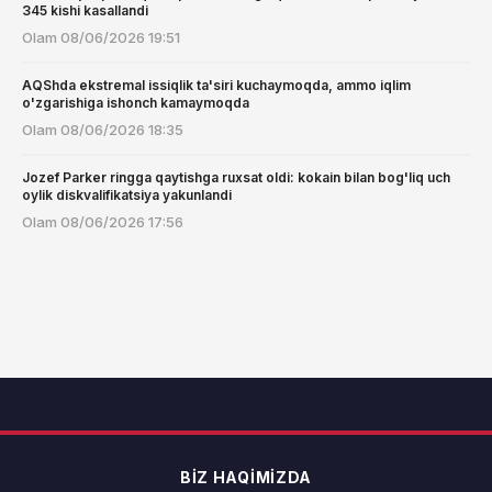
345 kishi kasallandi
Olam
08/06/2026 19:51
AQShda ekstremal issiqlik ta'siri kuchaymoqda, ammo iqlim
o'zgarishiga ishonch kamaymoqda
Olam
08/06/2026 18:35
Jozef Parker ringga qaytishga ruxsat oldi: kokain bilan bog'liq uch
oylik diskvalifikatsiya yakunlandi
Olam
08/06/2026 17:56
BIZ HAQIMIZDA