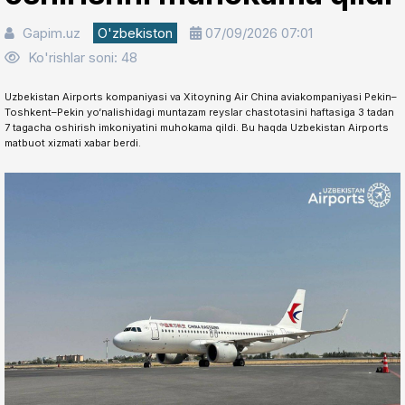
Gapim.uz
O'zbekiston
07/09/2026 07:01
Ko'rishlar soni: 48
Uzbekistan Airports kompaniyasi va Xitoyning Air China aviakompaniyasi Pekin–
Toshkent–Pekin yo‘nalishidagi muntazam reyslar chastotasini haftasiga 3 tadan
7 tagacha oshirish imkoniyatini muhokama qildi. Bu haqda Uzbekistan Airports
matbuot xizmati xabar berdi.