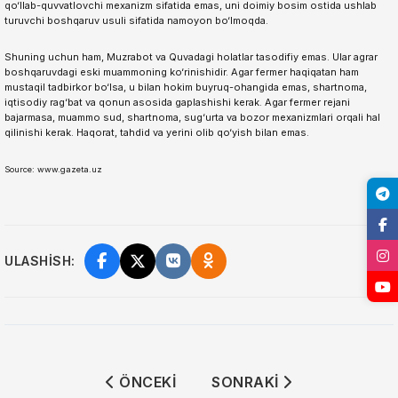
qo‘llab-quvvatlovchi mexanizm sifatida emas, uni doimiy bosim ostida ushlab
turuvchi boshqaruv usuli sifatida namoyon bo‘lmoqda.
Shuning uchun ham, Muzrabot va Quvadagi holatlar tasodifiy emas. Ular agrar
boshqaruvdagi eski muammoning ko‘rinishidir. Agar fermer haqiqatan ham
mustaqil tadbirkor bo‘lsa, u bilan hokim buyruq-ohangida emas, shartnoma,
iqtisodiy rag‘bat va qonun asosida gaplashishi kerak. Agar fermer rejani
bajarmasa, muammo sud, shartnoma, sug‘urta va bozor mexanizmlari orqali hal
qilinishi kerak. Haqorat, tahdid va yerini olib qo‘yish bilan emas.
Source: www.gazeta.uz
ULASHISH:
ÖNCEKI MAKALE: UZBEKISTAN AIRPORT
SONRAKI MAKALE: ESKI 
ÖNCEKI
SONRAKI