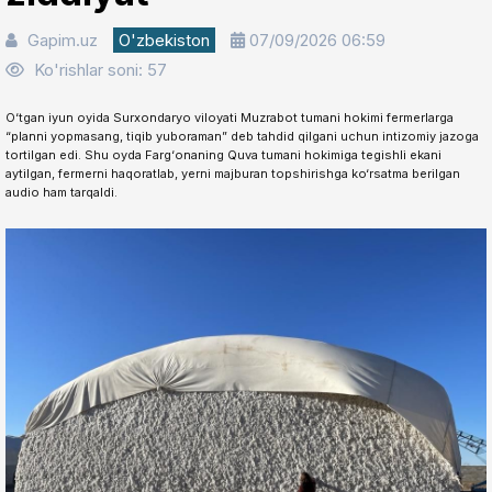
Gapim.uz
O'zbekiston
07/09/2026 06:59
Ko'rishlar soni: 57
O‘tgan iyun oyida Surxondaryo viloyati Muzrabot tumani hokimi fermerlarga
“planni yopmasang, tiqib yuboraman” deb tahdid qilgani uchun intizomiy jazoga
tortilgan edi. Shu oyda Farg‘onaning Quva tumani hokimiga tegishli ekani
aytilgan, fermerni haqoratlab, yerni majburan topshirishga ko‘rsatma berilgan
audio ham tarqaldi.