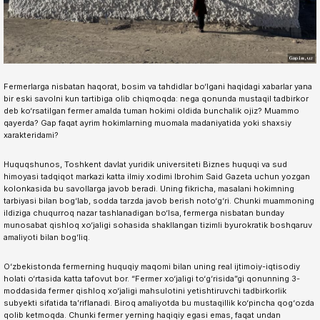
Fermerlarga nisbatan haqorat, bosim va tahdidlar bo‘lgani haqidagi xabarlar yana
bir eski savolni kun tartibiga olib chiqmoqda: nega qonunda mustaqil tadbirkor
deb ko‘rsatilgan fermer amalda tuman hokimi oldida bunchalik ojiz? Muammo
qayerda? Gap faqat ayrim hokimlarning muomala madaniyatida yoki shaxsiy
xarakteridami?
Huquqshunos, Toshkent davlat yuridik universiteti Biznes huquqi va sud
himoyasi tadqiqot markazi katta ilmiy xodimi Ibrohim Said Gazeta uchun yozgan
kolonkasida bu savollarga javob beradi. Uning fikricha, masalani hokimning
tarbiyasi bilan bog‘lab, sodda tarzda javob berish noto‘g‘ri. Chunki muammoning
ildiziga chuqurroq nazar tashlanadigan bo‘lsa, fermerga nisbatan bunday
munosabat qishloq xo‘jaligi sohasida shakllangan tizimli byurokratik boshqaruv
amaliyoti bilan bog‘liq.
O‘zbekistonda fermerning huquqiy maqomi bilan uning real ijtimoiy-iqtisodiy
holati o‘rtasida katta tafovut bor. “Fermer xo‘jaligi to‘g‘risida”gi qonunning 3-
moddasida fermer qishloq xo‘jaligi mahsulotini yetishtiruvchi tadbirkorlik
subyekti sifatida ta’riflanadi. Biroq amaliyotda bu mustaqillik ko‘pincha qog‘ozda
qolib ketmoqda. Chunki fermer yerning haqiqiy egasi emas, faqat undan