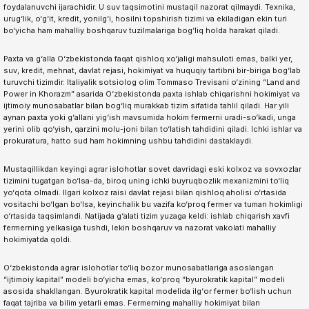
foydalanuvchi ijarachidir. U suv taqsimotini mustaqil nazorat qilmaydi. Texnika,
urug‘lik, o‘g‘it, kredit, yonilg‘i, hosilni topshirish tizimi va ekiladigan ekin turi
bo‘yicha ham mahalliy boshqaruv tuzilmalariga bog‘liq holda harakat qiladi.
Paxta va g‘alla O‘zbekistonda faqat qishloq xo‘jaligi mahsuloti emas, balki yer,
suv, kredit, mehnat, davlat rejasi, hokimiyat va huquqiy tartibni bir-biriga bog‘lab
turuvchi tizimdir. Italiyalik sotsiolog olim Tommaso Trevisani o‘zining “Land and
Power in Khorazm” asarida O‘zbekistonda paxta ishlab chiqarishni hokimiyat va
ijtimoiy munosabatlar bilan bog‘liq murakkab tizim sifatida tahlil qiladi. Har yili
aynan paxta yoki g‘allani yig‘ish mavsumida hokim fermerni uradi-so‘kadi, unga
yerini olib qo‘yish, qarzini molu-joni bilan to‘latish tahdidini qiladi. Ichki ishlar va
prokuratura, hatto sud ham hokimning ushbu tahdidini dastaklaydi.
Mustaqillikdan keyingi agrar islohotlar sovet davridagi eski kolxoz va sovxozlar
tizimini tugatgan bo‘lsa-da, biroq uning ichki buyruqbozlik mexanizmini to‘liq
yo‘qota olmadi. Ilgari kolxoz raisi davlat rejasi bilan qishloq aholisi o‘rtasida
vositachi bo‘lgan bo‘lsa, keyinchalik bu vazifa ko‘proq fermer va tuman hokimligi
o‘rtasida taqsimlandi. Natijada g‘alati tizim yuzaga keldi: ishlab chiqarish xavfi
fermerning yelkasiga tushdi, lekin boshqaruv va nazorat vakolati mahalliy
hokimiyatda qoldi.
O‘zbekistonda agrar islohotlar to‘liq bozor munosabatlariga asoslangan
“ijtimoiy kapital” modeli bo‘yicha emas, ko‘proq “byurokratik kapital” modeli
asosida shakllangan. Byurokratik kapital modelida ilg‘or fermer bo‘lish uchun
faqat tajriba va bilim yetarli emas. Fermerning mahalliy hokimiyat bilan