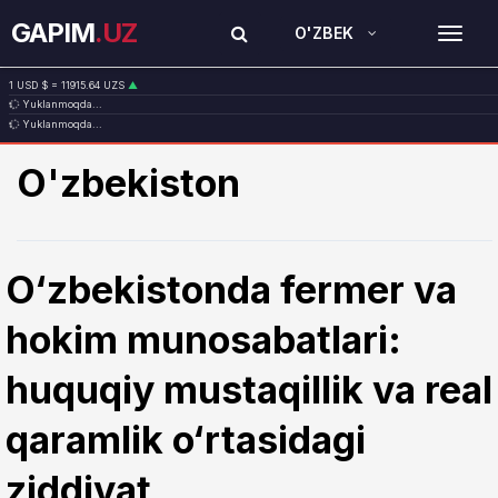
GAPIM
.UZ
O'ZBEK
TOG
1 USD $ = 11915.64 UZS
▲
Yuklanmoqda...
1 EUR € = 13749.46 UZS
▲
Yuklanmoqda...
1 RUB ₽ = 146.19 UZS
▼
1 CNY ¥ = 1765.52 UZS
▲
O'zbekiston
O‘zbekistonda fermer va
hokim munosabatlari:
huquqiy mustaqillik va real
qaramlik o‘rtasidagi
ziddiyat