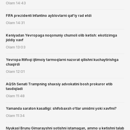
Olam
14:43
FIFA prezidenti Infantino ayblovlarni qat'iy rad etdi
Olam
14:31
Keniyadan Yevropaga noqonuniy chumoli olib ketish: ekotizimga
jiddiy xavf
Olam
13:03
Yevropa Ittifoqi ijtimoiy tarmoqlarni nazorat qilishni kuchaytirishga
chaqirdi
Olam
12:01
AQSh Senati Trampning shaxsiy advokatini bosh prokuror etib
tasdiqladi
Olam
11:48
Yamanda saraton kasalligi: shifobaxsh o‘tlar umidmi yoki xavfmi?
Olam
11:34
Nyukasl Brunu Gimarayshni sotishni istamagan, ammo u ketishni talab