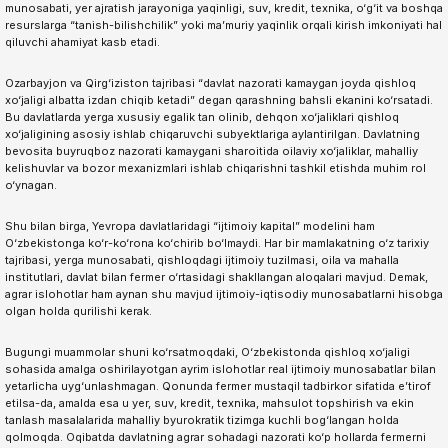
munosabati, yer ajratish jarayoniga yaqinligi, suv, kredit, texnika, o‘g‘it va boshqa
resurslarga “tanish-bilishchilik” yoki ma’muriy yaqinlik orqali kirish imkoniyati hal
qiluvchi ahamiyat kasb etadi.
Ozarbayjon va Qirg‘iziston tajribasi “davlat nazorati kamaygan joyda qishloq
xo‘jaligi albatta izdan chiqib ketadi” degan qarashning bahsli ekanini ko‘rsatadi.
Bu davlatlarda yerga xususiy egalik tan olinib, dehqon xo‘jaliklari qishloq
xo‘jaligining asosiy ishlab chiqaruvchi subyektlariga aylantirilgan. Davlatning
bevosita buyruqboz nazorati kamaygani sharoitida oilaviy xo‘jaliklar, mahalliy
kelishuvlar va bozor mexanizmlari ishlab chiqarishni tashkil etishda muhim rol
o‘ynagan.
Shu bilan birga, Yevropa davlatlaridagi “ijtimoiy kapital” modelini ham
O‘zbekistonga ko‘r-ko‘rona ko‘chirib bo‘lmaydi. Har bir mamlakatning o‘z tarixiy
tajribasi, yerga munosabati, qishloqdagi ijtimoiy tuzilmasi, oila va mahalla
institutlari, davlat bilan fermer o‘rtasidagi shakllangan aloqalari mavjud. Demak,
agrar islohotlar ham aynan shu mavjud ijtimoiy-iqtisodiy munosabatlarni hisobga
olgan holda qurilishi kerak.
Bugungi muammolar shuni ko‘rsatmoqdaki, O‘zbekistonda qishloq xo‘jaligi
sohasida amalga oshirilayotgan ayrim islohotlar real ijtimoiy munosabatlar bilan
yetarlicha uyg‘unlashmagan. Qonunda fermer mustaqil tadbirkor sifatida e’tirof
etilsa-da, amalda esa u yer, suv, kredit, texnika, mahsulot topshirish va ekin
tanlash masalalarida mahalliy byurokratik tizimga kuchli bog‘langan holda
qolmoqda. Oqibatda davlatning agrar sohadagi nazorati ko‘p hollarda fermerni