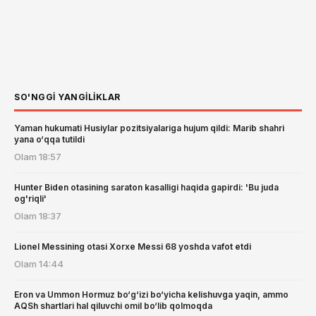
SO'NGGI YANGILIKLAR
Yaman hukumati Husiylar pozitsiyalariga hujum qildi: Marib shahri
yana o‘qqa tutildi
Olam
18:57
Hunter Biden otasining saraton kasalligi haqida gapirdi: 'Bu juda
og'riqli'
Olam
18:37
Lionel Messining otasi Xorxe Messi 68 yoshda vafot etdi
Olam
14:44
Eron va Ummon Hormuz bo‘g‘izi bo‘yicha kelishuvga yaqin, ammo
AQSh shartlari hal qiluvchi omil bo‘lib qolmoqda