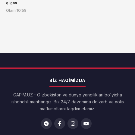
qilgan
Olam
10:58
BIZ HAQIMIZDA
GAPIM.UZ - O'zbekiston va dunyo yangiliklari bo'yicha
ishonchli manbangiz. Biz 24/7 davomida dolzarb va xolis
ma'lumotlarni taqdim etamiz.