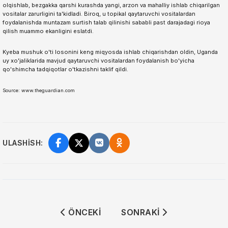
olqishlab, bezgakka qarshi kurashda yangi, arzon va mahalliy ishlab chiqarilgan
vositalar zarurligini ta'kidladi. Biroq, u topikal qaytaruvchi vositalardan
foydalanishda muntazam surtish talab qilinishi sababli past darajadagi rioya
qilish muammo ekanligini eslatdi.
Kyeba mushuk o'ti losonini keng miqyosda ishlab chiqarishdan oldin, Uganda
uy xo'jaliklarida mavjud qaytaruvchi vositalardan foydalanish bo'yicha
qo'shimcha tadqiqotlar o'tkazishni taklif qildi.
Source: www.theguardian.com
ULASHISH:
ÖNCEKI MAKALE: 8-IYUL KUNI DUNYO 
SONRAKI MAKALE: ANDI
ÖNCEKI
SONRAKI