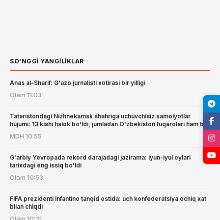
SO'NGGI YANGILIKLAR
Anas al-Sharif: G'azo jurnalisti xotirasi bir yilligi
Olam
11:03
Tataristondagi Nizhnekamsk shahriga uchuvchisiz samolyotlar
hujumi: 13 kishi halok bo'ldi, jumladan O'zbekiston fuqarolari ham bor
MDH
10:55
G'arbiy Yevropada rekord darajadagi jazirama: iyun-iyul oylari
tarixdagi eng issiq bo'ldi
Olam
10:53
FIFA prezidenti Infantino tanqid ostida: uch konfederatsiya ochiq xat
bilan chiqdi
Olam
10:31