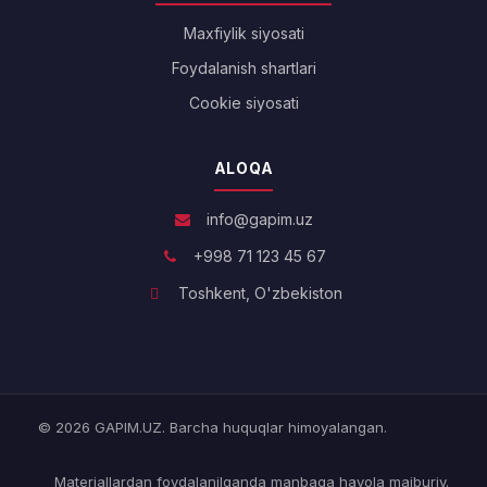
Maxfiylik siyosati
Foydalanish shartlari
Cookie siyosati
ALOQA
info@gapim.uz
+998 71 123 45 67
Toshkent, O'zbekiston
© 2026 GAPIM.UZ. Barcha huquqlar himoyalangan.
Materiallardan foydalanilganda manbaga havola majburiy.