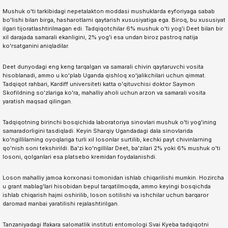
Mushuk o'ti tarkibidagi nepetalakton moddasi mushuklarda eyforiyaga sabab
bo'lishi bilan birga, hasharotlarni qaytarish xususiyatiga ega. Biroq, bu xususiyat
ilgari tijoratlashtirilmagan edi. Tadqiqotchilar 6% mushuk o'ti yog'i Deet bilan bir
xil darajada samarali ekanligini, 2% yog'i esa undan biroz pastroq natija
ko'rsatganini aniqladilar.
Deet dunyodagi eng keng tarqalgan va samarali chivin qaytaruvchi vosita
hisoblanadi, ammo u ko'plab Uganda qishloq xo'jalikchilari uchun qimmat.
Tadqiqot rahbari, Kardiff universiteti katta o'qituvchisi doktor Saymon
Skofildning so'zlariga ko'ra, mahalliy aholi uchun arzon va samarali vosita
yaratish maqsad qilingan.
Tadqiqotning birinchi bosqichida laboratoriya sinovlari mushuk o'ti yog'ining
samaradorligini tasdiqladi. Keyin Sharqiy Ugandadagi dala sinovlarida
ko'ngillilarning oyoqlariga turli xil losonlar surtilib, kechki payt chivinlarning
qo'nish soni tekshirildi. Ba'zi ko'ngillilar Deet, ba'zilari 2% yoki 6% mushuk o'ti
losoni, qolganlari esa platsebo kremidan foydalanishdi.
Loson mahalliy jamoa korxonasi tomonidan ishlab chiqarilishi mumkin. Hozircha
u grant mablag'lari hisobidan bepul tarqatilmoqda, ammo keyingi bosqichda
ishlab chiqarish hajmi oshirilib, loson sotilishi va ishchilar uchun barqaror
daromad manbai yaratilishi rejalashtirilgan.
Tanzaniyadagi Ifakara salomatlik instituti entomologi Svai Kyeba tadqiqotni