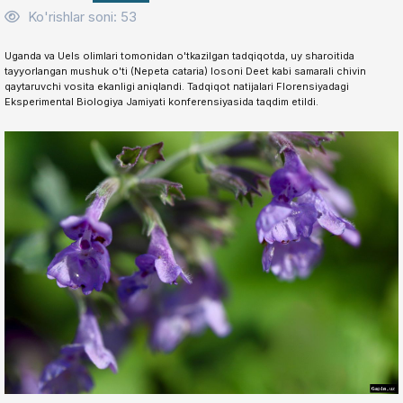
Ko'rishlar soni: 53
Uganda va Uels olimlari tomonidan o'tkazilgan tadqiqotda, uy sharoitida
tayyorlangan mushuk o'ti (Nepeta cataria) losoni Deet kabi samarali chivin
qaytaruvchi vosita ekanligi aniqlandi. Tadqiqot natijalari Florensiyadagi
Eksperimental Biologiya Jamiyati konferensiyasida taqdim etildi.