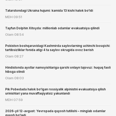
Tatarstondagi Ukraina hujumi: kamida 13 kishi halok bo‘ldi
MDH
09:51
Tayfun Dolphin Xitoyda: millionlab odamlar evakuatsiya qilindi
Olam
08:54
Pokiston boshqaruvidagi Kashmirda saylovlarning uchinchi bosqichi:
tartibsizliklar fonida atigi 4 ta saylov okrugida ovoz berish
Olam
08:27
Hindistonda ayollar namoyishlariga qarshi onlayn tajovuz: huquq faoli
hibsga olindi
Olam
08:03
Pik Pobedada halok bo‘lgan rossiyalik alpinistni evakuatsiya qilish
urinishlari yana muvaffaqiyatsiz yakunlandi
MDH
07:59
2026-yil 12-avgust: Yevropada quyosh tutilishi – minglab odamlar
guvoh bo‘ladi