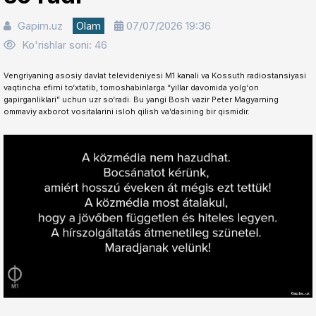
Gapim.uz
Olam
07/07/2026 19:36
Ko'rishlar soni: 46
Vengriyaning asosiy davlat televideniyesi M1 kanali va Kossuth radiostansiyasi
vaqtincha efirni to‘xtatib, tomoshabinlarga “yillar davomida yolg‘on
gapirganliklari” uchun uzr so‘radi. Bu yangi Bosh vazir Peter Magyarning
ommaviy axborot vositalarini isloh qilish va’dasining bir qismidir.