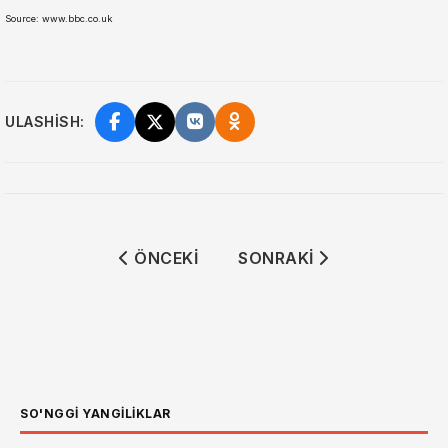
Source: www.bbc.co.uk
ULASHISH:
ÖNCEKI MAKALE: ARGENTINA VA MISR 
SONRAKI MAKALE: ⚕️⛓️ 
ÖNCEKI
SONRAKI
SO'NGGI YANGILIKLAR