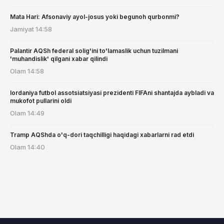
Mata Hari: Afsonaviy ayol-josus yoki begunoh qurbonmi?
Jamiyat
14:58
Palantir AQSh federal solig'ini to'lamaslik uchun tuzilmani
'muhandislik' qilgani xabar qilindi
Olam
14:58
Iordaniya futbol assotsiatsiyasi prezidenti FIFAni shantajda aybladi va
mukofot pullarini oldi
Olam
14:49
Tramp AQShda o'q-dori taqchilligi haqidagi xabarlarni rad etdi
Olam
14:40