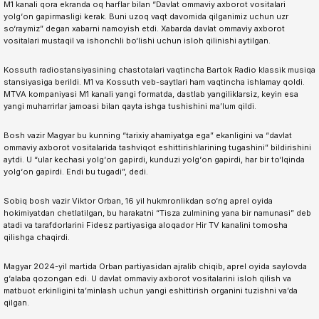
M1 kanali qora ekranda oq harflar bilan “Davlat ommaviy axborot vositalari
yolg‘on gapirmasligi kerak. Buni uzoq vaqt davomida qilganimiz uchun uzr
so‘raymiz” degan xabarni namoyish etdi. Xabarda davlat ommaviy axborot
vositalari mustaqil va ishonchli bo‘lishi uchun isloh qilinishi aytilgan.
Kossuth radiostansiyasining chastotalari vaqtincha Bartok Radio klassik musiqa
stansiyasiga berildi. M1 va Kossuth veb-saytlari ham vaqtincha ishlamay qoldi.
MTVA kompaniyasi M1 kanali yangi formatda, dastlab yangiliklarsiz, keyin esa
yangi muharrirlar jamoasi bilan qayta ishga tushishini ma’lum qildi.
Bosh vazir Magyar bu kunning “tarixiy ahamiyatga ega” ekanligini va “davlat
ommaviy axborot vositalarida tashviqot eshittirishlarining tugashini” bildirishini
aytdi. U “ular kechasi yolg‘on gapirdi, kunduzi yolg‘on gapirdi, har bir to‘lqinda
yolg‘on gapirdi. Endi bu tugadi”, dedi.
Sobiq bosh vazir Viktor Orban, 16 yil hukmronlikdan so‘ng aprel oyida
hokimiyatdan chetlatilgan, bu harakatni “Tisza zulmining yana bir namunasi” deb
atadi va tarafdorlarini Fidesz partiyasiga aloqador Hir TV kanalini tomosha
qilishga chaqirdi.
Magyar 2024-yil martida Orban partiyasidan ajralib chiqib, aprel oyida saylovda
g‘alaba qozongan edi. U davlat ommaviy axborot vositalarini isloh qilish va
matbuot erkinligini ta’minlash uchun yangi eshittirish organini tuzishni va’da
qilgan.