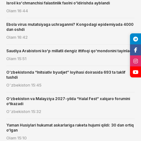
Isroil ko'chmanchisi falastinlik faolni o'ldirishda ayblandi
Olam
16:44
Ebola virus mutatsiyaga uchraganmi? Kongodagi epidemiyada 4000
dan oshdi
Olam
16:42
Saudiya Arabistoni ko'p millatli dengiz ittifoqi qo'mondonini tayinladi
Olam
15:51
O‘zbekistonda “Initsiativ byudjet” loyihasi doirasida 693 ta taklif
tushdi
O'zbekiston
15:45
O‘zbekiston va Malayziya 2027-yilda “Halal Fest” xalqaro forumini
o‘tkazadi
O'zbekiston
15:32
Yaman Husiylari hukumat askarlariga raketa hujumi qildi: 30 dan ortiq
o‘lgan
Olam
15:10