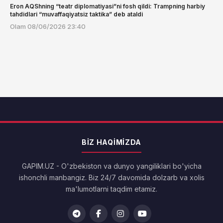
Eron AQShning “teatr diplomatiyasi”ni fosh qildi: Trampning harbiy
tahdidlari “muvaffaqiyatsiz taktika” deb ataldi
Olam
08/06/2026 23:40
BIZ HAQIMIZDA
GAPIM.UZ - O'zbekiston va dunyo yangiliklari bo'yicha
ishonchli manbangiz. Biz 24/7 davomida dolzarb va xolis
ma'lumotlarni taqdim etamiz.