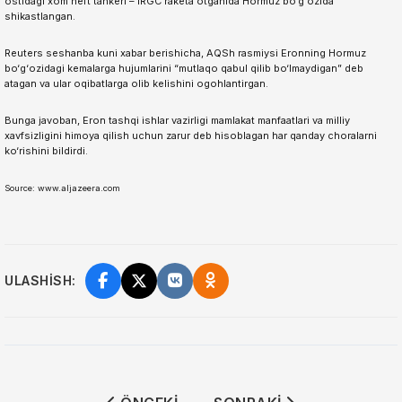
ostidagi xom neft tankeri – IRGC raketa otganida Hormuz bo‘g‘ozida
shikastlangan.
Reuters seshanba kuni xabar berishicha, AQSh rasmiysi Eronning Hormuz
bo‘g‘ozidagi kemalarga hujumlarini “mutlaqo qabul qilib bo‘lmaydigan” deb
atagan va ular oqibatlarga olib kelishini ogohlantirgan.
Bunga javoban, Eron tashqi ishlar vazirligi mamlakat manfaatlari va milliy
xavfsizligini himoya qilish uchun zarur deb hisoblagan har qanday choralarni
ko‘rishini bildirdi.
Source: www.aljazeera.com
ULASHISH: