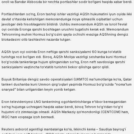
oroli va Bandar Abbosda bir nechta portlashlar sodir bo‘lgani haqida xabar berdi.
Portlashlardan so‘ng, Eron tashqi ishlar vazirligi AQSh hukumatini iyun oyida ikki
davlat o‘rtasida kelishilgan memorandumga rioya qilmaslik oqibatlari uchun
javobgar deb hisoblaganini bildirdi. Ushbu memorandum AQSh va Isroil fevral
oyi oxirida Eronga qarshi boshlagan urushni tugatishi kerak edi. Memorandum
Tehronning muhim Hormuz bo‘g‘ozini qayta ochishi evaziga AQShning dengiz
blokadasini olib tashlashni nazarda tutgan.
AQSh iyun oyi oxirida Eron neftiga qarshi sanksiyalarni 60 kunga to‘xtatib
turishga rozi bo‘lgan edi. Biroq, AQSh Moliya vazirligi seshanba kuni Hormuz
bo‘g‘ozida tankerlarga hujum qilinganidan so‘ng, Eron neft savdosiga qarshi
sanksiyalarni vaqtincha to‘xtatib turishni bekor qilishga qaror qildi.
Buyuk Britaniya dengiz savdo operatsiyalari (UKMTO) ma’lumotlariga ko‘ra, Qatar
tankeri dushanba kuni Ummon qirg‘oqlari yaqinida Hormuz bo‘g‘ozida “noma’lum
snaryad” bilan urilganidan keyin yonib ketgan.
Eron televideniyesi LNG tankerining ogohlantirishlarga e’tibor bermaganidan
so‘ng hujumga uchragani haqida xabar berdi, biroq Tehron to‘g‘ridan-to‘g‘ri
hujumni o‘z zimmasiga olmadi. AQSh Markaziy qo‘mondonligi (CENTCOM) ham,
IRGC ham voqeaga izoh bermadi.
Reuters axborot agentligi manbalariga ko‘ra, ikkinchi kema – Saudiya bayrog‘i