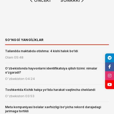
ÖNCEKI MAKALE: AQSH ERONNI HORMUZ
SONRAKI MAKALE: POKIS
ÖNCEKI
SONRAKI
SO'NGGI YANGILIKLAR
Tailandda maktabda otishma: 4 kishi halok bo‘ldi
Olam
05:48
O‘zbekistonda hayvonlarni identifikatsiya qilish tizimi: nimalar
o‘zgaradi?
O'zbekiston
04:24
Toshkentda Kichik halqa yo‘lida harakat vaqtincha cheklandi
O'zbekiston
03:53
Meta kompaniyasi bolalar xavfsizligi bo‘yicha rekord darajadagi
jarimaga tortildi