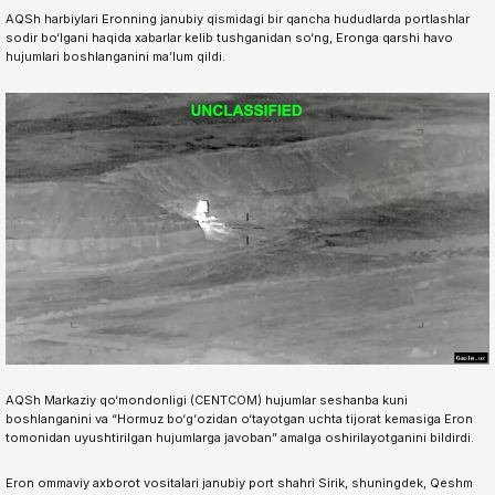
AQSh harbiylari Eronning janubiy qismidagi bir qancha hududlarda portlashlar
sodir bo‘lgani haqida xabarlar kelib tushganidan so‘ng, Eronga qarshi havo
hujumlari boshlanganini ma’lum qildi.
AQSh Markaziy qo‘mondonligi (CENTCOM) hujumlar seshanba kuni
boshlanganini va “Hormuz bo‘g‘ozidan o‘tayotgan uchta tijorat kemasiga Eron
tomonidan uyushtirilgan hujumlarga javoban” amalga oshirilayotganini bildirdi.
Eron ommaviy axborot vositalari janubiy port shahri Sirik, shuningdek, Qeshm