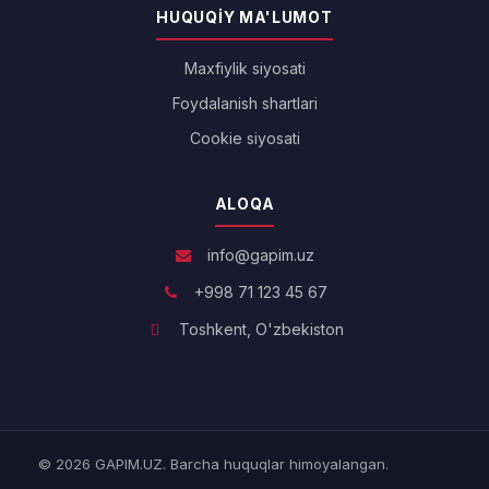
HUQUQIY MA'LUMOT
Maxfiylik siyosati
Foydalanish shartlari
Cookie siyosati
ALOQA
info@gapim.uz
+998 71 123 45 67
Toshkent, O'zbekiston
© 2026 GAPIM.UZ. Barcha huquqlar himoyalangan.