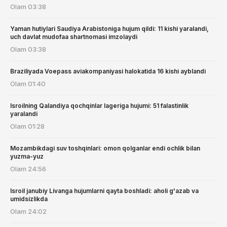
Olam
03:38
Yaman hutiylari Saudiya Arabistoniga hujum qildi: 11 kishi yaralandi,
uch davlat mudofaa shartnomasi imzolaydi
Olam
03:38
Braziliyada Voepass aviakompaniyasi halokatida 16 kishi ayblandi
Olam
01:40
Isroilning Qalandiya qochqinlar lageriga hujumi: 51 falastinlik
yaralandi
Olam
01:28
Mozambikdagi suv toshqinlari: omon qolganlar endi ochlik bilan
yuzma-yuz
Olam
24:56
Isroil janubiy Livanga hujumlarni qayta boshladi: aholi g'azab va
umidsizlikda
Olam
24:02