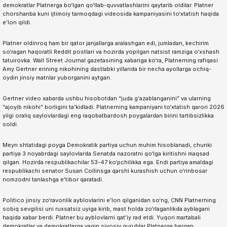
demokratlar Platnerga bo‘lgan qo‘llab-quvvatlashlarini qaytarib oldilar. Platner
chorshanba kuni ijtimoiy tarmoqdagi videosida kampaniyasini to‘xtatish haqida
e’lon qildi.
Platner oldinroq ham bir qator janjallarga aralashgan edi, jumladan, kechirim
so‘ragan haqoratli Reddit postlari va hozirda yopilgan natsist ramziga o‘xshash
tatuirovka. Wall Street Journal gazetasining xabariga ko‘ra, Platnerning rafiqasi
Amy Gertner erining nikohining dastlabki yillarida bir necha ayollarga ochiq-
oydin jinsiy matnlar yuborganini aytgan.
Gertner video xabarda ushbu hisobotdan “juda g‘azablanganini” va ularning
“ajoyib nikohi” borligini ta’kidladi. Platnerning kampaniyani to‘xtatish qarori 2026
yilgi oraliq saylovlardagi eng raqobatbardosh poygalardan birini tartibsizlikka
soldi.
Meyn shtatidagi poyga Demokratik partiya uchun muhim hisoblanadi, chunki
partiya 3 noyabrdagi saylovlarda Senatda nazoratni qo‘lga kiritishni maqsad
qilgan. Hozirda respublikachilar 53-47 ko‘pchilikka ega. Endi partiya amaldagi
respublikachi senator Susan Collinsga qarshi kurashish uchun o‘rinbosar
nomzodni tanlashga e’tibor qaratadi.
Politico jinsiy zo‘ravonlik ayblovlarini e’lon qilganidan so‘ng, CNN Platnerning
sobiq sevgilisi uni ruxsatsiz uyiga kirib, mast holda zo‘rlaganlikda ayblagani
haqida xabar berdi. Platner bu ayblovlarni qat’iy rad etdi. Yuqori martabali
demokratlar va demokratlarga yaqin siyosiy guruhlar Platnerga bergan