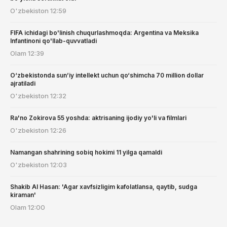
O'zbekiston
12:59
FIFA ichidagi bo'linish chuqurlashmoqda: Argentina va Meksika
Infantinoni qo'llab-quvvatladi
Olam
12:39
O‘zbekistonda sun’iy intellekt uchun qo‘shimcha 70 million dollar
ajratiladi
O'zbekiston
12:32
Ra'no Zokirova 55 yoshda: aktrisaning ijodiy yo'li va filmlari
O'zbekiston
12:26
Namangan shahrining sobiq hokimi 11 yilga qamaldi
O'zbekiston
12:03
Shakib Al Hasan: 'Agar xavfsizligim kafolatlansa, qaytib, sudga
kiraman'
Olam
12:00