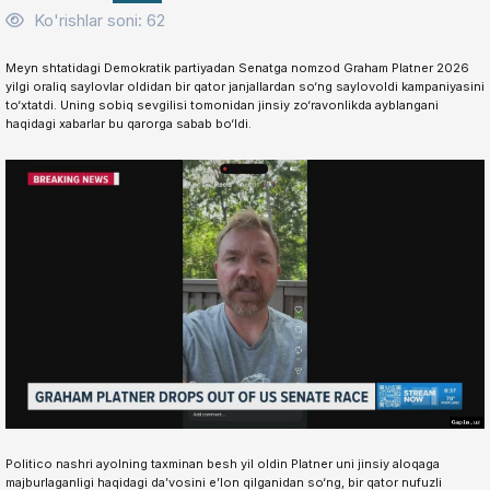
Ko'rishlar soni: 62
Meyn shtatidagi Demokratik partiyadan Senatga nomzod Graham Platner 2026
yilgi oraliq saylovlar oldidan bir qator janjallardan so‘ng saylovoldi kampaniyasini
to‘xtatdi. Uning sobiq sevgilisi tomonidan jinsiy zo‘ravonlikda ayblangani
haqidagi xabarlar bu qarorga sabab bo‘ldi.
Politico nashri ayolning taxminan besh yil oldin Platner uni jinsiy aloqaga
majburlaganligi haqidagi da’vosini e’lon qilganidan so‘ng, bir qator nufuzli