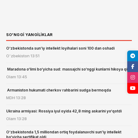
SO'NGGI YANGILIKLAR
O‘zbekistonda sun’iy intellekt loyihalari soni 100 dan oshadi
O'zbekiston
13:51
️️ Maradona o‘limi bo‘yicha sud: massajchi so‘nggi kunlarni hikoya qildi
Olam
13:45
️️ Armaniston hukumati cherkov rahbarini sudga bermoqda
MDH
13:28
Ukraina armiyasi: Rossiya iyul oyida 42,8 ming askarini yo‘qotdi
Olam
13:28
O‘zbekistonda 1,5 milliondan ortiq foydalanuvchi sun’iy intellekt
bo‘yicha sertifikat oldi