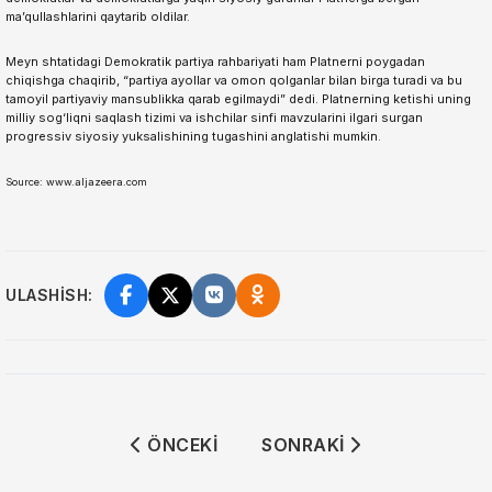
ma’qullashlarini qaytarib oldilar.
Meyn shtatidagi Demokratik partiya rahbariyati ham Platnerni poygadan
chiqishga chaqirib, “partiya ayollar va omon qolganlar bilan birga turadi va bu
tamoyil partiyaviy mansublikka qarab egilmaydi” dedi. Platnerning ketishi uning
milliy sog‘liqni saqlash tizimi va ishchilar sinfi mavzularini ilgari surgan
progressiv siyosiy yuksalishining tugashini anglatishi mumkin.
Source: www.aljazeera.com
ULASHISH:
ÖNCEKI MAKALE: AQSH APELLYATSIYA 
SONRAKI MAKALE: KONG
ÖNCEKI
SONRAKI