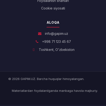
Foydalanish shartlari
Cookie siyosati
ALOQA
info@gapim.uz
+998 71 123 45 67
Toshkent, O'zbekiston
© 2026 GAPIM.UZ. Barcha huquqlar himoyalangan.
Materiallardan foydalanilganda manbaga havola majburiy.