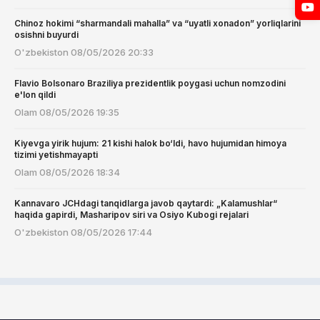
Chinoz hokimi “sharmandali mahalla” va “uyatli xonadon” yorliqlarini
osishni buyurdi
O'zbekiston
08/05/2026 20:33
Flavio Bolsonaro Braziliya prezidentlik poygasi uchun nomzodini
e'lon qildi
Olam
08/05/2026 19:35
Kiyevga yirik hujum: 21 kishi halok bo‘ldi, havo hujumidan himoya
tizimi yetishmayapti
Olam
08/05/2026 18:34
Kannavaro JCHdagi tanqidlarga javob qaytardi: „Kalamushlar“
haqida gapirdi, Masharipov siri va Osiyo Kubogi rejalari
O'zbekiston
08/05/2026 17:44