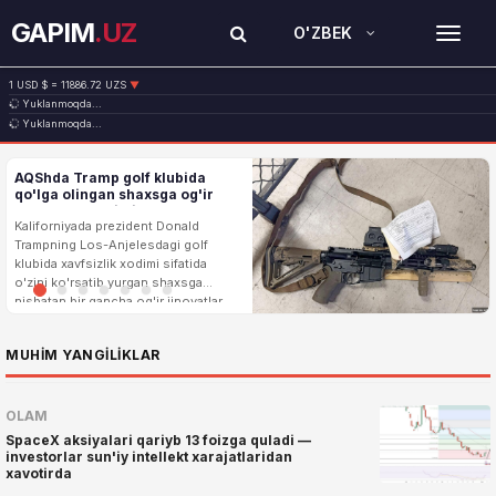
GAPIM
.UZ
O'ZBEK
TOG
1 USD $ = 11886.72 UZS
▼
Yuklanmoqda...
1 EUR € = 13717.27 UZS
▼
Yuklanmoqda...
1 RUB ₽ = 146.37 UZS
▼
1 CNY ¥ = 1761.23 UZS
▼
AQShda Tramp golf klubida
qo'lga olingan shaxsga og'ir
ayblovlar qo'yildi
Kaliforniyada prezident Donald
Trampning Los-Anjelesdagi golf
klubida xavfsizlik xodimi sifatida
o'zini ko'rsatib yurgan shaxsga
nisbatan bir qancha og'ir jinoyatlar
bo'yicha ayblov e'lon
...
MUHIM YANGILIKLAR
OLAM
SpaceX aksiyalari qariyb 13 foizga quladi —
investorlar sun'iy intellekt xarajatlaridan
xavotirda