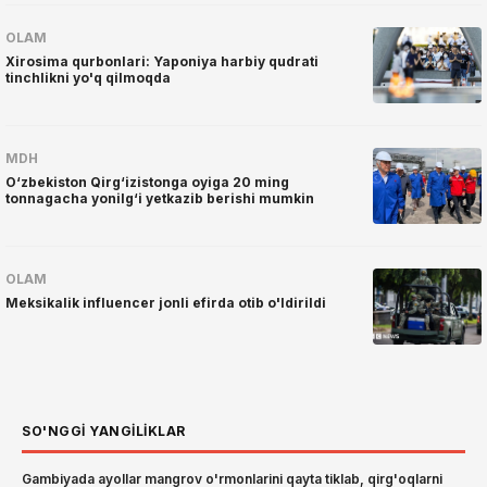
OLAM
Xirosima qurbonlari: Yaponiya harbiy qudrati
tinchlikni yo'q qilmoqda
MDH
O‘zbekiston Qirg‘izistonga oyiga 20 ming
tonnagacha yonilg‘i yetkazib berishi mumkin
OLAM
Meksikalik influencer jonli efirda otib o'ldirildi
SO'NGGI YANGILIKLAR
Gambiyada ayollar mangrov o'rmonlarini qayta tiklab, qirg'oqlarni