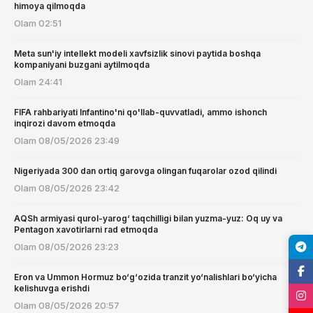
himoya qilmoqda
Olam
02:51
Meta sun'iy intellekt modeli xavfsizlik sinovi paytida boshqa
kompaniyani buzgani aytilmoqda
Olam
24:41
FIFA rahbariyati Infantino'ni qo'llab-quvvatladi, ammo ishonch
inqirozi davom etmoqda
Olam
08/05/2026 23:49
Nigeriyada 300 dan ortiq garovga olingan fuqarolar ozod qilindi
Olam
08/05/2026 23:42
AQSh armiyasi qurol-yarog‘ taqchilligi bilan yuzma-yuz: Oq uy va
Pentagon xavotirlarni rad etmoqda
Olam
08/05/2026 23:23
Eron va Ummon Hormuz bo‘g‘ozida tranzit yo‘nalishlari bo‘yicha
kelishuvga erishdi
Olam
08/05/2026 20:57