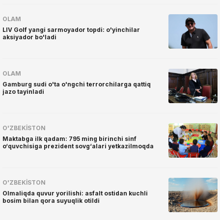
OLAM
LIV Golf yangi sarmoyador topdi: o'yinchilar
aksiyador bo'ladi
OLAM
Gamburg sudi o'ta o'ngchi terrorchilarga qattiq
jazo tayinladi
O'ZBEKISTON
Maktabga ilk qadam: 795 ming birinchi sinf
o‘quvchisiga prezident sovg‘alari yetkazilmoqda
O'ZBEKISTON
Olmaliqda quvur yorilishi: asfalt ostidan kuchli
bosim bilan qora suyuqlik otildi