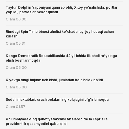
Tayfun Dolphin Yaponiyani qamrab oldi, Xitoy yo‘nalishida: portlar
yopildi, parvozlar bekor qilindi
Olam
06:30
Rimdagi Spin Time binosi aholisi ko'chada: uy-joy huquqi uchun
kurash
Olam
05:31
Kongo Demokratik Respublikasida 42 yil ichida ilk aholi ro'yxatga
olish boshlanmoqda
Olam
05:00
Kiyevga tungi hujum: uch kishi, jumladan bola halok bo‘ldi
Olam
05:00
Sudan maktablari: urush bolalarning kelajagini o'g'irlamoqda
Olam
01:57
Kolumbiyada o'ng qanot yetakchisi Abelardo de la Espriella
prezidentlik qasamyodini qabul qildi