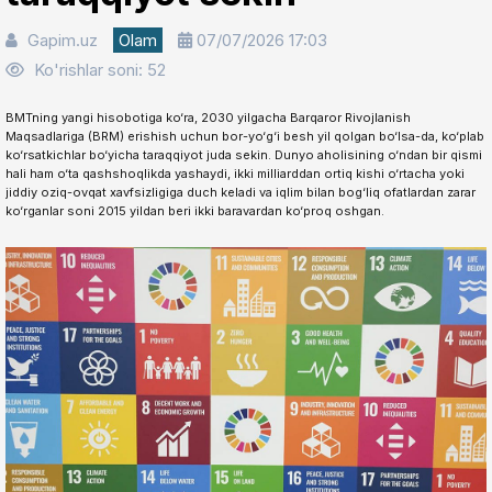
Gapim.uz
Olam
07/07/2026 17:03
Ko'rishlar soni: 52
BMTning yangi hisobotiga ko‘ra, 2030 yilgacha Barqaror Rivojlanish
Maqsadlariga (BRM) erishish uchun bor-yo‘g‘i besh yil qolgan bo‘lsa-da, ko‘plab
ko‘rsatkichlar bo‘yicha taraqqiyot juda sekin. Dunyo aholisining o‘ndan bir qismi
hali ham o‘ta qashshoqlikda yashaydi, ikki milliarddan ortiq kishi o‘rtacha yoki
jiddiy oziq-ovqat xavfsizligiga duch keladi va iqlim bilan bog‘liq ofatlardan zarar
ko‘rganlar soni 2015 yildan beri ikki baravardan ko‘proq oshgan.