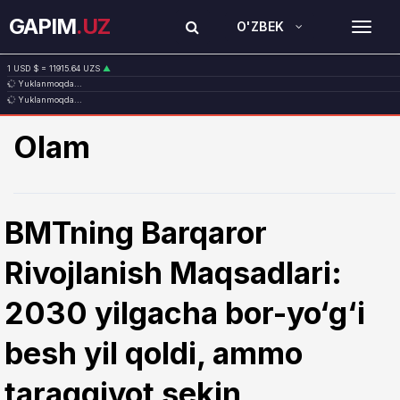
GAPIM
.UZ
O'ZBEK
TOG
1 USD $ = 11915.64 UZS
▲
Yuklanmoqda...
1 EUR € = 13749.46 UZS
▲
Yuklanmoqda...
1 RUB ₽ = 146.19 UZS
▼
1 CNY ¥ = 1765.52 UZS
▲
Olam
BMTning Barqaror
Rivojlanish Maqsadlari:
2030 yilgacha bor-yo‘g‘i
besh yil qoldi, ammo
taraqqiyot sekin