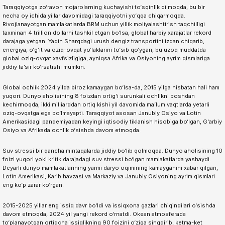
Taraqqiyotga zo‘ravon mojarolarning kuchayishi to‘sqinlik qilmoqda, bu bir
necha oy ichida yillar davomidagi taraqqiyotni yo‘qqa chiqarmoqda.
Rivojlanayotgan mamlakatlarda BRM uchun yillik moliyalashtirish taqchilligi
taxminan 4 trillion dollarni tashkil etgan bo‘lsa, global harbiy xarajatlar rekord
darajaga yetgan. Yaqin Sharqdagi urush dengiz transportini izdan chiqarib,
energiya, o‘g‘it va oziq-ovqat yo‘laklarini to‘sib qo‘ygan, bu uzoq muddatda
global oziq-ovqat xavfsizligiga, ayniqsa Afrika va Osiyoning ayrim qismlariga
jiddiy ta’sir ko‘rsatishi mumkin.
Global ochlik 2024 yilda biroz kamaygan bo‘lsa-da, 2015 yilga nisbatan hali ham
yuqori. Dunyo aholisining 8 foizdan ortig‘i surunkali ochlikni boshdan
kechirmoqda, ikki milliarddan ortiq kishi yil davomida ma’lum vaqtlarda yetarli
oziq-ovqatga ega bo‘lmayapti. Taraqqiyot asosan Janubiy Osiyo va Lotin
Amerikasidagi pandemiyadan keyingi iqtisodiy tiklanish hisobiga bo‘lgan, G‘arbiy
Osiyo va Afrikada ochlik o‘sishda davom etmoqda.
Suv stressi bir qancha mintaqalarda jiddiy bo‘lib qolmoqda. Dunyo aholisining 10
foizi yuqori yoki kritik darajadagi suv stressi bo‘lgan mamlakatlarda yashaydi.
Deyarli dunyo mamlakatlarining yarmi daryo oqimining kamayganini xabar qilgan,
Lotin Amerikasi, Karib havzasi va Markaziy va Janubiy Osiyoning ayrim qismlari
eng ko‘p zarar ko‘rgan.
2015-2025 yillar eng issiq davr bo‘ldi va issiqxona gazlari chiqindilari o‘sishda
davom etmoqda, 2024 yil yangi rekord o‘rnatdi. Okean atmosferada
to‘planayotgan ortiqcha issiqlikning 90 foizini o‘ziga singdirib, ketma-ket