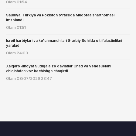
Olam
01:54
Saudiya, Turkiya va Pokiston o'rtasida Mudofaa shartnomasi
imzolandi
Olam
01:51
Isroil harbiylari va ko'chmanchilari G'arbiy Sohilda olti falastinlikni
yaraladi
Olam
24:03
Xalqaro Jinoyat Sudiga a'zo davlatlar Chad va Venesuelani
chiqishdan voz kechishga chaqirdi
Olam
08/07/2026 23:47