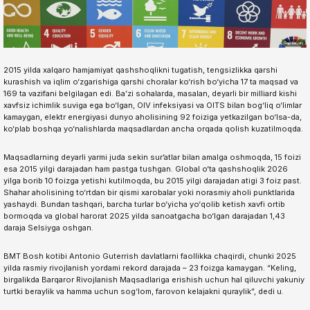
2015 yilda xalqaro hamjamiyat qashshoqlikni tugatish, tengsizlikka qarshi
kurashish va iqlim o‘zgarishiga qarshi choralar ko‘rish bo‘yicha 17 ta maqsad va
169 ta vazifani belgilagan edi. Ba’zi sohalarda, masalan, deyarli bir milliard kishi
xavfsiz ichimlik suviga ega bo‘lgan, OIV infeksiyasi va OITS bilan bog‘liq o‘limlar
kamaygan, elektr energiyasi dunyo aholisining 92 foiziga yetkazilgan bo‘lsa-da,
ko‘plab boshqa yo‘nalishlarda maqsadlardan ancha orqada qolish kuzatilmoqda.
Maqsadlarning deyarli yarmi juda sekin sur’atlar bilan amalga oshmoqda, 15 foizi
esa 2015 yilgi darajadan ham pastga tushgan. Global o‘ta qashshoqlik 2026
yilga borib 10 foizga yetishi kutilmoqda, bu 2015 yilgi darajadan atigi 3 foiz past.
Shahar aholisining to‘rtdan bir qismi xarobalar yoki norasmiy aholi punktlarida
yashaydi. Bundan tashqari, barcha turlar bo‘yicha yo‘qolib ketish xavfi ortib
bormoqda va global harorat 2025 yilda sanoatgacha bo‘lgan darajadan 1,43
daraja Selsiyga oshgan.
BMT Bosh kotibi Antonio Guterrish davlatlarni faollikka chaqirdi, chunki 2025
yilda rasmiy rivojlanish yordami rekord darajada – 23 foizga kamaygan. “Keling,
birgalikda Barqaror Rivojlanish Maqsadlariga erishish uchun hal qiluvchi yakuniy
turtki beraylik va hamma uchun sog‘lom, farovon kelajakni quraylik”, dedi u.