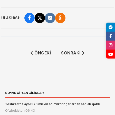
ULASHISH:
ÖNCEKI MAKALE: MISR ARGENTINA UST
SONRAKI MAKALE: AQSHD
ÖNCEKI
SONRAKI
SO'NGGI YANGILIKLAR
Toshkentda ayol 370 million so‘mni firibgarlardan saqlab qoldi
O'zbekiston
06:43