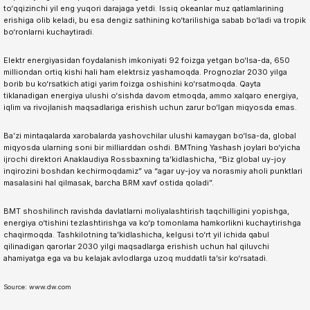
to‘qqizinchi yil eng yuqori darajaga yetdi. Issiq okeanlar muz qatlamlarining
erishiga olib keladi, bu esa dengiz sathining ko‘tarilishiga sabab bo‘ladi va tropik
bo‘ronlarni kuchaytiradi.
Elektr energiyasidan foydalanish imkoniyati 92 foizga yetgan bo‘lsa-da, 650
milliondan ortiq kishi hali ham elektrsiz yashamoqda. Prognozlar 2030 yilga
borib bu ko‘rsatkich atigi yarim foizga oshishini ko‘rsatmoqda. Qayta
tiklanadigan energiya ulushi o‘sishda davom etmoqda, ammo xalqaro energiya,
iqlim va rivojlanish maqsadlariga erishish uchun zarur bo‘lgan miqyosda emas.
Ba’zi mintaqalarda xarobalarda yashovchilar ulushi kamaygan bo‘lsa-da, global
miqyosda ularning soni bir milliarddan oshdi. BMTning Yashash joylari bo‘yicha
ijrochi direktori Anaklaudiya Rossbaxning ta’kidlashicha, “Biz global uy-joy
inqirozini boshdan kechirmoqdamiz” va “agar uy-joy va norasmiy aholi punktlari
masalasini hal qilmasak, barcha BRM xavf ostida qoladi”.
BMT shoshilinch ravishda davlatlarni moliyalashtirish taqchilligini yopishga,
energiya o‘tishini tezlashtirishga va ko‘p tomonlama hamkorlikni kuchaytirishga
chaqirmoqda. Tashkilotning ta’kidlashicha, kelgusi to‘rt yil ichida qabul
qilinadigan qarorlar 2030 yilgi maqsadlarga erishish uchun hal qiluvchi
ahamiyatga ega va bu kelajak avlodlarga uzoq muddatli ta’sir ko‘rsatadi.
Source: www.dw.com