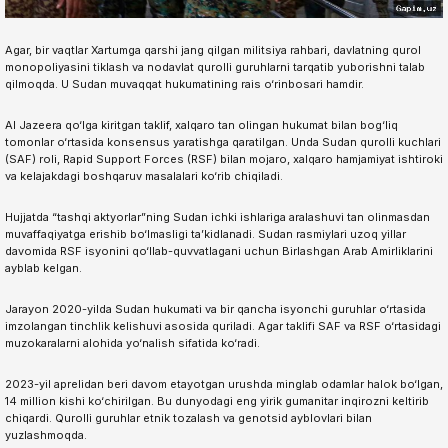
Agar, bir vaqtlar Xartumga qarshi jang qilgan militsiya rahbari, davlatning qurol
monopoliyasini tiklash va nodavlat qurolli guruhlarni tarqatib yuborishni talab
qilmoqda. U Sudan muvaqqat hukumatining rais o‘rinbosari hamdir.
Al Jazeera qo‘lga kiritgan taklif, xalqaro tan olingan hukumat bilan bog‘liq
tomonlar o‘rtasida konsensus yaratishga qaratilgan. Unda Sudan qurolli kuchlari
(SAF) roli, Rapid Support Forces (RSF) bilan mojaro, xalqaro hamjamiyat ishtiroki
va kelajakdagi boshqaruv masalalari ko‘rib chiqiladi.
Hujjatda “tashqi aktyorlar”ning Sudan ichki ishlariga aralashuvi tan olinmasdan
muvaffaqiyatga erishib bo‘lmasligi ta’kidlanadi. Sudan rasmiylari uzoq yillar
davomida RSF isyonini qo‘llab-quvvatlagani uchun Birlashgan Arab Amirliklarini
ayblab kelgan.
Jarayon 2020-yilda Sudan hukumati va bir qancha isyonchi guruhlar o‘rtasida
imzolangan tinchlik kelishuvi asosida quriladi. Agar taklifi SAF va RSF o‘rtasidagi
muzokaralarni alohida yo‘nalish sifatida ko‘radi.
2023-yil aprelidan beri davom etayotgan urushda minglab odamlar halok bo‘lgan,
14 million kishi ko‘chirilgan. Bu dunyodagi eng yirik gumanitar inqirozni keltirib
chiqardi. Qurolli guruhlar etnik tozalash va genotsid ayblovlari bilan
yuzlashmoqda.