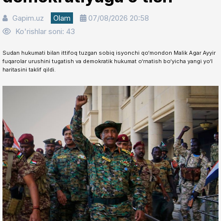
Gapim.uz
Olam
07/08/2026 20:58
Ko'rishlar soni: 43
Sudan hukumati bilan ittifoq tuzgan sobiq isyonchi qo‘mondon Malik Agar Ayyir
fuqarolar urushini tugatish va demokratik hukumat o‘rnatish bo‘yicha yangi yo‘l
haritasini taklif qildi.