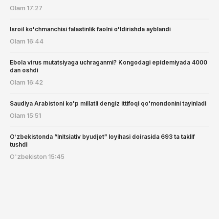
Olam
17:27
Isroil ko'chmanchisi falastinlik faolni o'ldirishda ayblandi
Olam
16:44
Ebola virus mutatsiyaga uchraganmi? Kongodagi epidemiyada 4000
dan oshdi
Olam
16:42
Saudiya Arabistoni ko'p millatli dengiz ittifoqi qo'mondonini tayinladi
Olam
15:51
O‘zbekistonda “Initsiativ byudjet” loyihasi doirasida 693 ta taklif
tushdi
O'zbekiston
15:45