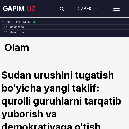
GAPIM
.UZ
O'ZBEK
TOG
1 USD $ = 11915.64 UZS
▲
Yuklanmoqda...
1 EUR € = 13749.46 UZS
▲
Yuklanmoqda...
1 RUB ₽ = 146.19 UZS
▼
1 CNY ¥ = 1765.52 UZS
▲
Olam
Sudan urushini tugatish
bo‘yicha yangi taklif:
qurolli guruhlarni tarqatib
yuborish va
demokratiyaga o‘tish