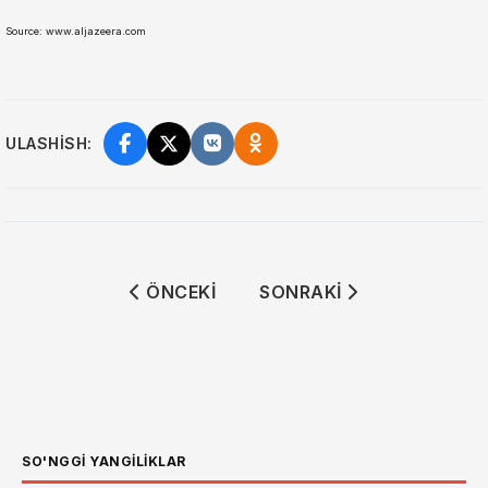
Source: www.aljazeera.com
ULASHISH:
ÖNCEKI MAKALE: TEXASDA ICE AGENTI
SONRAKI MAKALE: AQSH 
ÖNCEKI
SONRAKI
SO'NGGI YANGILIKLAR