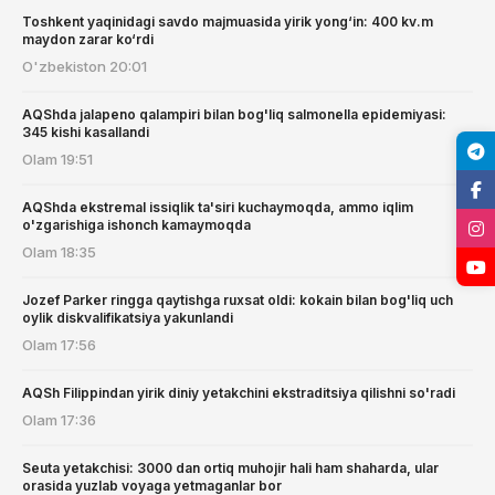
Toshkent yaqinidagi savdo majmuasida yirik yong‘in: 400 kv.m
maydon zarar ko‘rdi
O'zbekiston
20:01
AQShda jalapeno qalampiri bilan bog'liq salmonella epidemiyasi:
345 kishi kasallandi
Olam
19:51
AQShda ekstremal issiqlik ta'siri kuchaymoqda, ammo iqlim
o'zgarishiga ishonch kamaymoqda
Olam
18:35
Jozef Parker ringga qaytishga ruxsat oldi: kokain bilan bog'liq uch
oylik diskvalifikatsiya yakunlandi
Olam
17:56
AQSh Filippindan yirik diniy yetakchini ekstraditsiya qilishni so'radi
Olam
17:36
Seuta yetakchisi: 3000 dan ortiq muhojir hali ham shaharda, ular
orasida yuzlab voyaga yetmaganlar bor