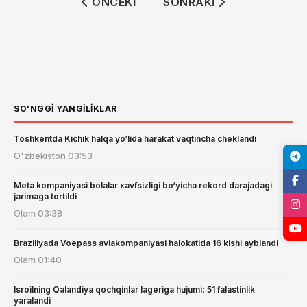
ÖNCEKI MAKALE: AQSH ERONNI YANA B
SONRAKI MAKALE: SUDYA
ÖNCEKI
SONRAKI
SO'NGGI YANGILIKLAR
Toshkentda Kichik halqa yo‘lida harakat vaqtincha cheklandi
O'zbekiston
03:53
Meta kompaniyasi bolalar xavfsizligi bo‘yicha rekord darajadagi
jarimaga tortildi
Olam
03:38
Braziliyada Voepass aviakompaniyasi halokatida 16 kishi ayblandi
Olam
01:40
Isroilning Qalandiya qochqinlar lageriga hujumi: 51 falastinlik
yaralandi