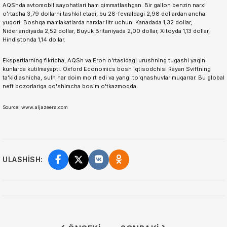
AQShda avtomobil sayohatlari ham qimmatlashgan. Bir gallon benzin narxi
o'rtacha 3,79 dollarni tashkil etadi, bu 28-fevraldagi 2,98 dollardan ancha
yuqori. Boshqa mamlakatlarda narxlar litr uchun: Kanadada 1,32 dollar,
Niderlandiyada 2,52 dollar, Buyuk Britaniyada 2,00 dollar, Xitoyda 1,13 dollar,
Hindistonda 1,14 dollar.
Ekspertlarning fikricha, AQSh va Eron o'rtasidagi urushning tugashi yaqin
kunlarda kutilmayapti. Oxford Economics bosh iqtisodchisi Rayan Sviftning
ta'kidlashicha, sulh har doim mo'rt edi va yangi to'qnashuvlar muqarrar. Bu global
neft bozorlariga qo'shimcha bosim o'tkazmoqda.
Source: www.aljazeera.com
ULASHISH: