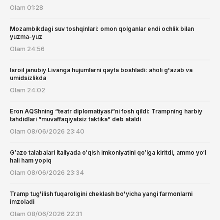
Olam
01:28
Mozambikdagi suv toshqinlari: omon qolganlar endi ochlik bilan
yuzma-yuz
Olam
24:56
Isroil janubiy Livanga hujumlarni qayta boshladi: aholi g'azab va
umidsizlikda
Olam
24:02
Eron AQShning “teatr diplomatiyasi”ni fosh qildi: Trampning harbiy
tahdidlari “muvaffaqiyatsiz taktika” deb ataldi
Olam
08/06/2026 23:40
G‘azo talabalari Italiyada o‘qish imkoniyatini qo‘lga kiritdi, ammo yo‘l
hali ham yopiq
Olam
08/06/2026 23:34
Tramp tug'ilish fuqaroligini cheklash bo'yicha yangi farmonlarni
imzoladi
Olam
08/06/2026 22:31