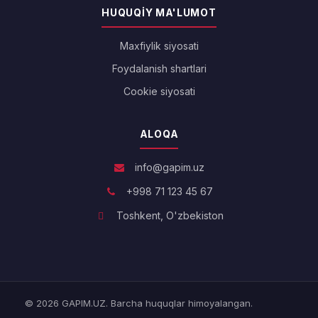
HUQUQIY MA'LUMOT
Maxfiylik siyosati
Foydalanish shartlari
Cookie siyosati
ALOQA
info@gapim.uz
+998 71 123 45 67
Toshkent, O'zbekiston
© 2026 GAPIM.UZ. Barcha huquqlar himoyalangan.