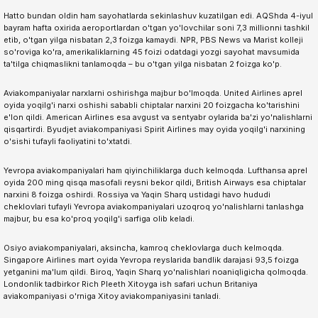
Hatto bundan oldin ham sayohatlarda sekinlashuv kuzatilgan edi. AQShda 4-iyul
bayram hafta oxirida aeroportlardan o'tgan yo'lovchilar soni 7,3 millionni tashkil
etib, o'tgan yilga nisbatan 2,3 foizga kamaydi. NPR, PBS News va Marist kolleji
so'roviga ko'ra, amerikaliklarning 45 foizi odatdagi yozgi sayohat mavsumida
ta'tilga chiqmaslikni tanlamoqda – bu o'tgan yilga nisbatan 2 foizga ko'p.
Aviakompaniyalar narxlarni oshirishga majbur bo'lmoqda. United Airlines aprel
oyida yoqilg'i narxi oshishi sababli chiptalar narxini 20 foizgacha ko'tarishini
e'lon qildi. American Airlines esa avgust va sentyabr oylarida ba'zi yo'nalishlarni
qisqartirdi. Byudjet aviakompaniyasi Spirit Airlines may oyida yoqilg'i narxining
o'sishi tufayli faoliyatini to'xtatdi.
Yevropa aviakompaniyalari ham qiyinchiliklarga duch kelmoqda. Lufthansa aprel
oyida 200 ming qisqa masofali reysni bekor qildi, British Airways esa chiptalar
narxini 8 foizga oshirdi. Rossiya va Yaqin Sharq ustidagi havo hududi
cheklovlari tufayli Yevropa aviakompaniyalari uzoqroq yo'nalishlarni tanlashga
majbur, bu esa ko'proq yoqilg'i sarfiga olib keladi.
Osiyo aviakompaniyalari, aksincha, kamroq cheklovlarga duch kelmoqda.
Singapore Airlines mart oyida Yevropa reyslarida bandlik darajasi 93,5 foizga
yetganini ma'lum qildi. Biroq, Yaqin Sharq yo'nalishlari noaniqligicha qolmoqda.
Londonlik tadbirkor Rich Pleeth Xitoyga ish safari uchun Britaniya
aviakompaniyasi o'rniga Xitoy aviakompaniyasini tanladi.