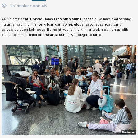
Ko'rishlar soni: 45
AQSh prezidenti Donald Tramp Eron bilan sulh tugaganini va mamlakatga yangi
hujumlar yaqinligini e'lon qilganidan so'ng, global sayohat sanoati yangi
zarbalarga duch kelmoqda. Bu holat yoqilg'i narxining keskin oshishiga olib
keldi – xom neft narxi chorshanba kuni 4,84 foizga ko'tarildi.