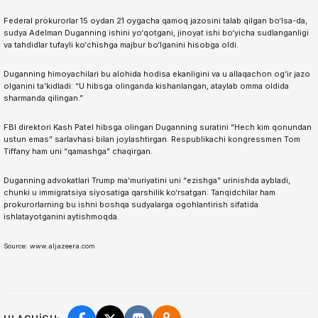
Federal prokurorlar 15 oydan 21 oygacha qamoq jazosini talab qilgan bo‘lsa-da,
sudya Adelman Duganning ishini yo‘qotgani, jinoyat ishi bo‘yicha sudlanganligi
va tahdidlar tufayli ko‘chishga majbur bo‘lganini hisobga oldi.
Duganning himoyachilari bu alohida hodisa ekanligini va u allaqachon og‘ir jazo
olganini ta’kidladi: “U hibsga olinganda kishanlangan, ataylab omma oldida
sharmanda qilingan.”
FBI direktori Kash Patel hibsga olingan Duganning suratini “Hech kim qonundan
ustun emas” sarlavhasi bilan joylashtirgan. Respublikachi kongressmen Tom
Tiffany ham uni “qamashga” chaqirgan.
Duganning advokatlari Trump ma’muriyatini uni “ezishga” urinishda aybladi,
chunki u immigratsiya siyosatiga qarshilik ko‘rsatgan. Tanqidchilar ham
prokurorlarning bu ishni boshqa sudyalarga ogohlantirish sifatida
ishlatayotganini aytishmoqda.
Source: www.aljazeera.com