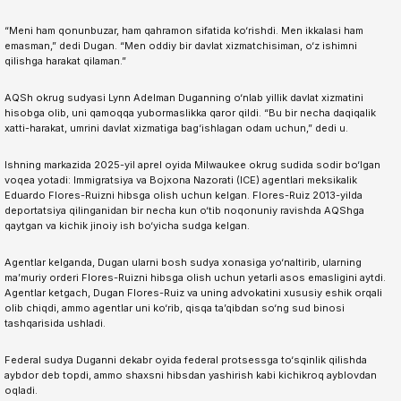
“Meni ham qonunbuzar, ham qahramon sifatida ko‘rishdi. Men ikkalasi ham
emasman,” dedi Dugan. “Men oddiy bir davlat xizmatchisiman, o‘z ishimni
qilishga harakat qilaman.”
AQSh okrug sudyasi Lynn Adelman Duganning o‘nlab yillik davlat xizmatini
hisobga olib, uni qamoqqa yubormaslikka qaror qildi. “Bu bir necha daqiqalik
xatti-harakat, umrini davlat xizmatiga bag‘ishlagan odam uchun,” dedi u.
Ishning markazida 2025-yil aprel oyida Milwaukee okrug sudida sodir bo‘lgan
voqea yotadi: Immigratsiya va Bojxona Nazorati (ICE) agentlari meksikalik
Eduardo Flores-Ruizni hibsga olish uchun kelgan. Flores-Ruiz 2013-yilda
deportatsiya qilinganidan bir necha kun o‘tib noqonuniy ravishda AQShga
qaytgan va kichik jinoiy ish bo‘yicha sudga kelgan.
Agentlar kelganda, Dugan ularni bosh sudya xonasiga yo‘naltirib, ularning
ma’muriy orderi Flores-Ruizni hibsga olish uchun yetarli asos emasligini aytdi.
Agentlar ketgach, Dugan Flores-Ruiz va uning advokatini xususiy eshik orqali
olib chiqdi, ammo agentlar uni ko‘rib, qisqa ta’qibdan so‘ng sud binosi
tashqarisida ushladi.
Federal sudya Duganni dekabr oyida federal protsessga to‘sqinlik qilishda
aybdor deb topdi, ammo shaxsni hibsdan yashirish kabi kichikroq ayblovdan
oqladi.