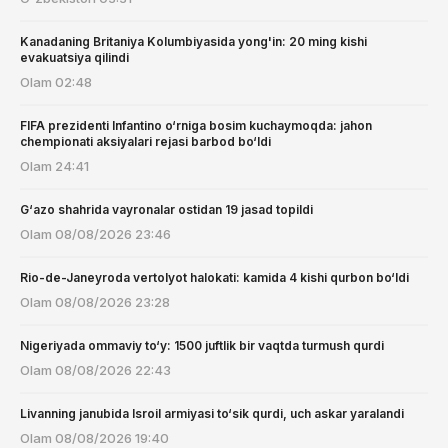
Kanadaning Britaniya Kolumbiyasida yong'in: 20 ming kishi
evakuatsiya qilindi
Olam
02:48
FIFA prezidenti Infantino o‘rniga bosim kuchaymoqda: jahon
chempionati aksiyalari rejasi barbod bo‘ldi
Olam
24:41
G‘azo shahrida vayronalar ostidan 19 jasad topildi
Olam
08/08/2026 23:46
Rio-de-Janeyroda vertolyot halokati: kamida 4 kishi qurbon bo‘ldi
Olam
08/08/2026 23:28
Nigeriyada ommaviy to‘y: 1500 juftlik bir vaqtda turmush qurdi
Olam
08/08/2026 22:43
Livanning janubida Isroil armiyasi to‘sik qurdi, uch askar yaralandi
Olam
08/08/2026 19:40