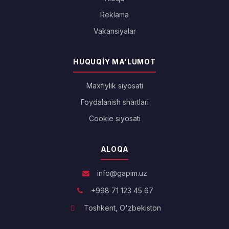
Reklama
Vakansiyalar
HUQUQIY MA'LUMOT
Maxfiylik siyosati
Foydalanish shartlari
Cookie siyosati
ALOQA
info@gapim.uz
+998 71 123 45 67
Toshkent, O'zbekiston