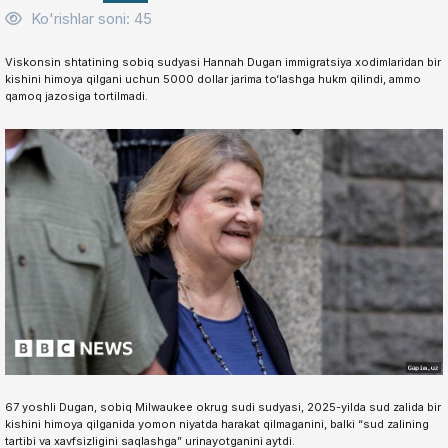
Ko'rishlar soni: 45
Viskonsin shtatining sobiq sudyasi Hannah Dugan immigratsiya xodimlaridan bir
kishini himoya qilgani uchun 5000 dollar jarima to‘lashga hukm qilindi, ammo
qamoq jazosiga tortilmadi.
67 yoshli Dugan, sobiq Milwaukee okrug sudi sudyasi, 2025-yilda sud zalida bir
kishini himoya qilganida yomon niyatda harakat qilmaganini, balki “sud zalining
tartibi va xavfsizligini saqlashga” urinayotganini aytdi.