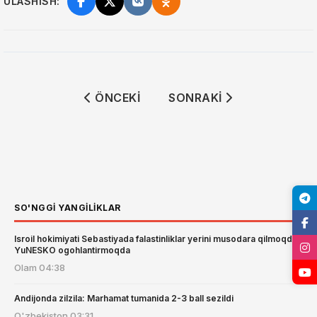
ULASHISH:
ÖNCEKI MAKALE: JANUBIY SUDAN MUST
SONRAKI MAKALE: FRANS
ÖNCEKI
SONRAKI
SO'NGGI YANGILIKLAR
Isroil hokimiyati Sebastiyada falastinliklar yerini musodara qilmoqda:
YuNESKO ogohlantirmoqda
Olam
04:38
Andijonda zilzila: Marhamat tumanida 2-3 ball sezildi
O'zbekiston
03:31