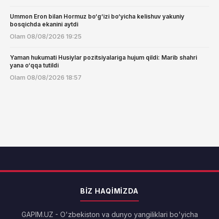
Ummon Eron bilan Hormuz bo‘g‘izi bo‘yicha kelishuv yakuniy
bosqichda ekanini aytdi
Olam
08/08/2026 19:25
Yaman hukumati Husiylar pozitsiyalariga hujum qildi: Marib shahri
yana o‘qqa tutildi
Olam
08/08/2026 18:57
BIZ HAQIMIZDA
GAPIM.UZ - O'zbekiston va dunyo yangiliklari bo'yicha