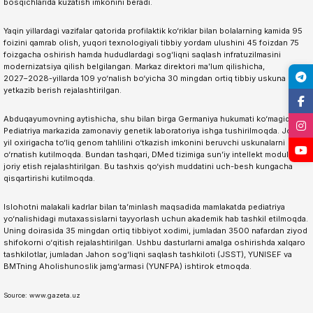
bosqichlarida kuzatish imkonini beradi.
Yaqin yillardagi vazifalar qatorida profilaktik ko‘riklar bilan bolalarning kamida 95
foizini qamrab olish, yuqori texnologiyali tibbiy yordam ulushini 45 foizdan 75
foizgacha oshirish hamda hududlardagi sog‘liqni saqlash infratuzilmasini
modernizatsiya qilish belgilangan. Markaz direktori ma’lum qilishicha,
2027−2028-yillarda 109 yo‘nalish bo‘yicha 30 mingdan ortiq tibbiy uskuna
yetkazib berish rejalashtirilgan.
Abduqayumovning aytishicha, shu bilan birga Germaniya hukumati ko‘magida
Pediatriya markazida zamonaviy genetik laboratoriya ishga tushirilmoqda. Joriy
yil oxirigacha to‘liq genom tahlilini o‘tkazish imkonini beruvchi uskunalarni
o‘rnatish kutilmoqda. Bundan tashqari, DMed tizimiga sun’iy intellekt modulini
joriy etish rejalashtirilgan. Bu tashxis qo‘yish muddatini uch-besh kungacha
qisqartirishi kutilmoqda.
Islohotni malakali kadrlar bilan ta’minlash maqsadida mamlakatda pediatriya
yo‘nalishidagi mutaxassislarni tayyorlash uchun akademik hab tashkil etilmoqda.
Uning doirasida 35 mingdan ortiq tibbiyot xodimi, jumladan 3500 nafardan ziyod
shifokorni o‘qitish rejalashtirilgan. Ushbu dasturlarni amalga oshirishda xalqaro
tashkilotlar, jumladan Jahon sog‘liqni saqlash tashkiloti (JSST), YUNISEF va
BMTning Aholishunoslik jamg‘armasi (YUNFPA) ishtirok etmoqda.
Source: www.gazeta.uz