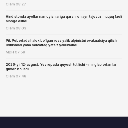
Olam
08:27
Hindistonda ayollar namoyishlariga qarshi onlayn tajovuz: huquq faoli
hibsga olindi
Olam
08:03
Pik Pobedada halok bo‘lgan rossiyalik alpinistni evakuatsiya qilish
urinishlari yana muvaffaqiyatsiz yakunlandi
MDH
07:59
2026-yil 12-avgust: Yevropada quyosh tutilishi – minglab odamlar
guvoh bo‘ladi
Olam
07:48