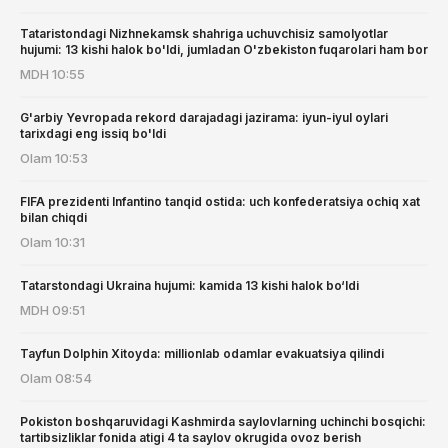
Tataristondagi Nizhnekamsk shahriga uchuvchisiz samolyotlar
hujumi: 13 kishi halok bo'ldi, jumladan O'zbekiston fuqarolari ham bor
MDH
10:55
G'arbiy Yevropada rekord darajadagi jazirama: iyun-iyul oylari
tarixdagi eng issiq bo'ldi
Olam
10:53
FIFA prezidenti Infantino tanqid ostida: uch konfederatsiya ochiq xat
bilan chiqdi
Olam
10:31
Tatarstondagi Ukraina hujumi: kamida 13 kishi halok bo‘ldi
MDH
09:51
Tayfun Dolphin Xitoyda: millionlab odamlar evakuatsiya qilindi
Olam
08:54
Pokiston boshqaruvidagi Kashmirda saylovlarning uchinchi bosqichi:
tartibsizliklar fonida atigi 4 ta saylov okrugida ovoz berish