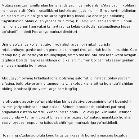
Mutaxassis xavf omillaridan biri sifatida yaqin qarindoshlar o‘rtasidagi nikohlarni
ham qayd etdi. “Orfan kasalliklarni tashxislash juda muhim. Biroq xavfni oldindan
aniqlash mumkin bo‘lgan hollarda og‘ir irsiy kasallikka chalingan bolaning
tug‘ilishining oldini olish yanada muhimroq. Bu sog‘liqni saqlash tizimi uchun
ham, oila uchun ham yukni kamaytiradi va kelajak avlodlar salomatligiga hissa
qo‘shadi”, — dedi Pediatriya markazi direktori.
Uning so‘zlariga ko‘ra, istiqbolli yo‘nalishlardan biri nikoh qurishni
rejalashtirayotganlar uchun genetik skriningni rivojlantirish bo‘lishi mumkin. Gap
tashqi belgilari namoyon bo‘lmaydigan, ammo har ikki ota-ona tashuvchi bo‘lgan
taqdirda bolada irsiy kasalliklarga olib kelishi mumkin bo‘lgan retsessiv genlarni
aniqlash haqida bormoqda.
Abduqayumovning ta’kidlashicha, bolaning salomatligi nafaqat tibbiy yordam
sifatiga, balki ota-onaning turmush tarzi, ekologik sharoit va bola tug‘ilishidan
oldingi boshqa ijtimoiy omillarga ham bog‘liq.
Islohotning asosiy yo‘nalishlaridan biri pediatriya yordamining to‘rt bosqichli
tizimini joriy etishdan iborat bo‘ladi. Birinchi bosqichda bolalarni patronaj
brigadalari kuzatib boradi, ikkinchi bosqichda — oilaviy poliklinikalar, uchinchi
bosqichda — tuman tibbiyot birlashmalari xizmat ko‘rsatadi, murakkab holatlar
esa viloyat va respublika ixtisoslashtirilgan markazlariga yo‘naltiriladi.
Hozirning o‘zidayoq oltita keng tarqalgan kasallik bo‘yicha maxsus kuzatuv