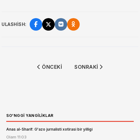
ULASHISH:
ÖNCEKI MAKALE: O‘ZBEKISTON FUQAR
SONRAKI MAKALE: O‘ZBE
ÖNCEKI
SONRAKI
SO'NGGI YANGILIKLAR
Anas al-Sharif: G'azo jurnalisti xotirasi bir yilligi
Olam
11:03