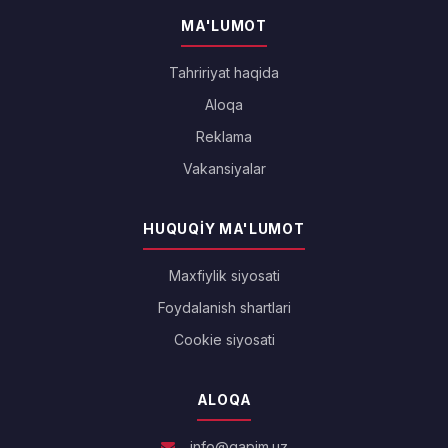
MA'LUMOT
Tahririyat haqida
Aloqa
Reklama
Vakansiyalar
HUQUQIY MA'LUMOT
Maxfiylik siyosati
Foydalanish shartlari
Cookie siyosati
ALOQA
info@gapim.uz