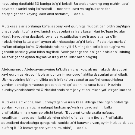
hayotning dastlabki 30 kuniga to‘g‘ri keladi. Bu aralashuvning eng muhim davri
qayerda ekanini aniq ko‘rsatadi — neonatal davr va tug‘ruqxonadan
chiqarilgandan keyingi dastlabki haftalar”, — dedi u.
Mutaxassislar so‘zlariga ko‘ra, asosiy xavf guruhiga muddatidan oldin tug‘ilgan
chaqaloqlar, tug‘ma rivojlanish nuqsonlari va irsiy kasalliklari bo‘lgan bolalar
kiradi. Hayotning dastlabki oylarida kuzatiladigan og‘ir asoratlar va o‘lim
holatlarining katta qismi aynan ular hissasiga to‘g‘ri keladi. Pediatriya markazi
ma’lumotlariga ko‘ra, O‘zbekistonda har yili 48 mingdan ortiq bola tug‘ma va
genetik patologiyalar bilan tug‘iladi. Besh yoshgacha bo‘lgan bolalar o‘limining
40 foizigacha aynan tug‘ma va irsiy kasalliklar bilan bog‘liq.
Abdumannop Abduqayumovning ta’kidlashicha, ko‘plab mamlakatlarda yuqori
xavf guruhiga kiruvchi bolalar uchun immunoprofilaktika dasturlari amal qiladi.
Ular hayotning birinchi yilida og‘ir infeksion asoratlar xavfini kamaytirishga
yordam beradigan maxsus preparatlarni qo‘llashni nazarda tutadi. Hozirda
bunday yondashuvlarni O‘zbekistonda ham joriy etish imkoniyati o‘rganilmoqda.
Mutaxassis fikricha, kam uchraydigan va irsiy kasalliklarga chalingan bolalarga
yordam ko‘rsatish tizimi nafaqat tashxis qo‘yish va davolashni, balki
profilaktikani ham qamrab olishi kerak. “Bugungi kunda vazifa nafaqat
kasalliklarni davolash, balki ularning oldini olishdan ham iborat. Profilaktika
asoratlarni davolashga qaraganda kamida to‘rt baravar arzon, ayrim holatlarda esa
bu farq 8−10 baravargacha yetishi mumkin”, — dedi u.