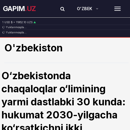
GAPIM
.UZ
O'ZBEK
TOG
1 USD $ = 11952.10 UZS
▲
Yuklanmoqda...
1 EUR € = 13779.58 UZS
▲
Yuklanmoqda...
1 RUB ₽ = 145.21 UZS
▼
1 CNY ¥ = 1771.31 UZS
▲
O'zbekiston
O‘zbekistonda
chaqaloqlar o‘limining
yarmi dastlabki 30 kunda:
hukumat 2030-yilgacha
ko‘rsatkichni ikki