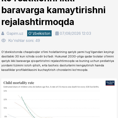
baravarga kamaytirishni
rejalashtirmoqda
Gapim.uz
O'zbekiston
07/08/2026 12:03
Ko'rishlar soni: 49
O‘zbekistonda chaqaloqlar o‘limi holatlarining qariyb yarmi tug‘ilgandan keyingi
dastlabki 30 kun ichida sodir bo‘ladi. Hukumat 2030-yilga qadar bolalar o‘limini
qariyb ikki baravarga qisqartirishni rejalashtirmoqda va buning uchun pediatriya
yordami tizimini isloh qilish, erta tashxis dasturlarini kengaytirish hamda
kasalliklar profilaktikasini kuchaytirish choralarini ko‘rmoqda.