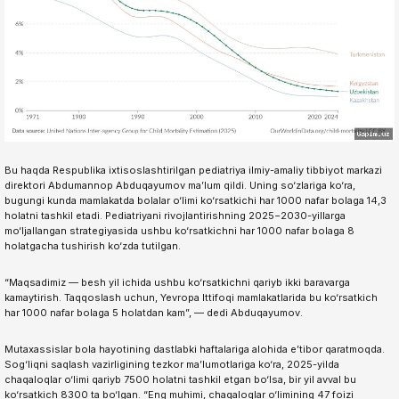
Bu haqda Respublika ixtisoslashtirilgan pediatriya ilmiy-amaliy tibbiyot markazi
direktori Abdumannop Abduqayumov ma’lum qildi. Uning so‘zlariga ko‘ra,
bugungi kunda mamlakatda bolalar o‘limi ko‘rsatkichi har 1000 nafar bolaga 14,3
holatni tashkil etadi. Pediatriyani rivojlantirishning 2025−2030-yillarga
mo‘ljallangan strategiyasida ushbu ko‘rsatkichni har 1000 nafar bolaga 8
holatgacha tushirish ko‘zda tutilgan.
“Maqsadimiz — besh yil ichida ushbu ko‘rsatkichni qariyb ikki baravarga
kamaytirish. Taqqoslash uchun, Yevropa Ittifoqi mamlakatlarida bu ko‘rsatkich
har 1000 nafar bolaga 5 holatdan kam”, — dedi Abduqayumov.
Mutaxassislar bola hayotining dastlabki haftalariga alohida e’tibor qaratmoqda.
Sog‘liqni saqlash vazirligining tezkor ma’lumotlariga ko‘ra, 2025-yilda
chaqaloqlar o‘limi qariyb 7500 holatni tashkil etgan bo‘lsa, bir yil avval bu
ko‘rsatkich 8300 ta bo‘lgan. “Eng muhimi, chaqaloqlar o‘limining 47 foizi